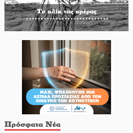
Το κλίκ της ημέρας
Του Ανδρέα Πετρουλάκη
Πρόσφατα Νέα