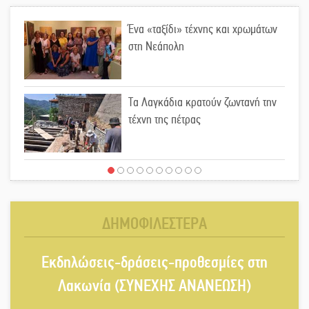
Ένα «ταξίδι» τέχνης και χρωμάτων
στη Νεάπολη
Τα Λαγκάδια κρατούν ζωντανή την
τέχνη της πέτρας
Στους ρυθμούς της Ελεωνόρας
Ζουγανέλη το Σαϊνοπούλειο
ΔΗΜΟΦΙΛΕΣΤΕΡΑ
Πλούσιο πολιτιστικό πρόγραμμα
Εκδηλώσεις-δράσεις-προθεσμίες στη
δίνει «χρώμα» στον Αύγουστο του
Λαχίου
Λακωνία (ΣΥΝΕΧΗΣ ΑΝΑΝΕΩΣΗ)