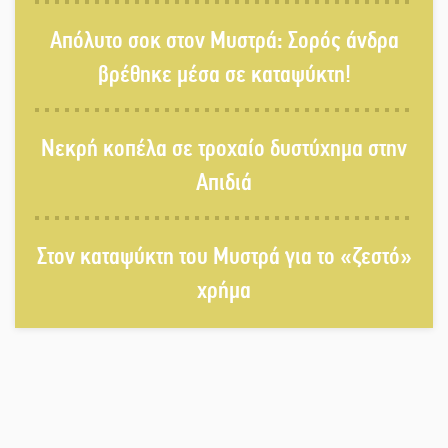
Χασισοφυτεία στην Παλαιοπαναγιά
Απόλυτο σοκ στον Μυστρά: Σορός άνδρα
ξεσκέπασε η Αστυνομία
βρέθηκε μέσα σε καταψύκτη!
Μπαρόκ μελωδίες κάτω από την
Νεκρή κοπέλα σε τροχαίο δυστύχημα στην
αυγουστιάτικη πανσέληνο της
Μονεμβασιάς
Απιδιά
Διακοπή ρεύματος στο Έλος
Στον καταψύκτη του Μυστρά για το «ζεστό»
χρήμα
Στο Γύθειο η Άντζελα Γκερέκου
Νταλίκα έπεσε σε γκρεμό στον