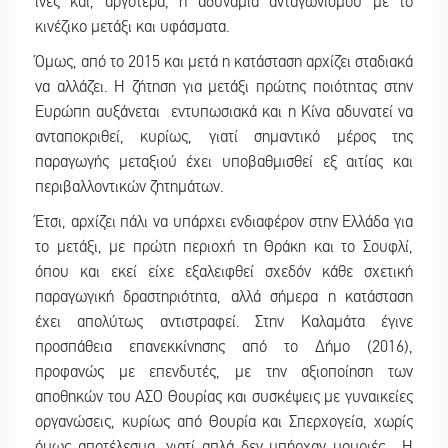
ίνες και, αργότερα, η αδυναμία ανταγωνισμού με το
κινέζικο μετάξι και υφάσματα.
Όμως, από το 2015 και μετά η κατάσταση αρχίζει σταδιακά
να αλλάζει. Η ζήτηση για μετάξι πρώτης ποιότητας στην
Ευρώπη αυξάνεται εντυπωσιακά και η Κίνα αδυνατεί να
ανταποκριθεί, κυρίως, γιατί σημαντικό μέρος της
παραγωγής μεταξιού έχει υποβαθμισθεί εξ αιτίας και
περιβαλλοντικών ζητημάτων.
Έτσι, αρχίζει πάλι να υπάρχει ενδιαφέρον στην Ελλάδα για
το μετάξι, με πρώτη περιοχή τη Θράκη και το Σουφλί,
όπου και εκεί είχε εξαλειφθεί σχεδόν κάθε σχετική
παραγωγική δραστηριότητα, αλλά σήμερα η κατάσταση
έχει απολύτως αντιστραφεί. Στην Καλαμάτα έγινε
προσπάθεια επανεκκίνησης από το Δήμο (2016),
προφανώς με επενδυτές, με την αξιοποίηση των
αποθηκών του ΑΣΟ Θουρίας και συσκέψεις με γυναικείες
οργανώσεις, κυρίως από Θουρία και Σπερχογεία, χωρίς
όμως αποτέλεσμα, γιατί απλά δεν υπήρχαν μουριές . Η