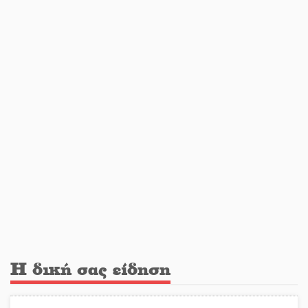
Κλαδά: Νεκρός ο 48χρονος οδηγός
«Ανοιχτή Πόλη» απόψε η Σπάρτη
«ξεκλειδώνει» αγορά και
ψυχαγωγία
«Θέρισε» η άσφαλτος και τον Ιούλιο
στην Πελοπόννησο
Βράβευσε τον Π. Καρρά ο ΑΟ
Κροκεών
Η δική σας είδηση
Τα μετάλλια των Λακωνόπουλων
στην Ταιβάν