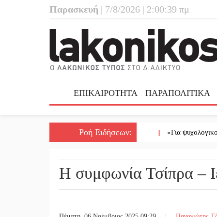
Παρασκευή
| 7/8/2026 | 2:00:40 πμ
ΕΠΙΚΑΙΡΟΤΗΤΑ
ΠΑΡΑΠΟΛΙΤΙΚΑ
Ροή Ειδήσεων
:
||
«Για ψυχολογικούς λόγου
Η συμφωνία Τσίπρα – 
Πέμπτη, 06 Νοέμβριος 2025 09:29
|
Παναγιώτης Τ