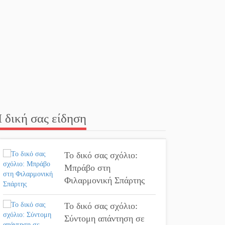
Ματάλειο
Κολυμβητήριο την
εβδομάδα του
Δεκαπενταύγουστου
Από Λιβύη είχαν
ξεκινήσει οι μετανάστες
που περισυνελέγησαν
στο Ταίναρο
 δική σας είδηση
Διακοπή ρεύματος στην
Πελλάνα
Το δικό σας σχόλιο:
Μπράβο στη
Λακε-Δαιμονικά: Το
Φιλαρμονική Σπάρτης
κυπαρίσσι του Μυστρά
που φύτρωσε από μια
Το δικό σας σχόλιο:
ξεχασμένη προφητεία
Σύντομη απάντηση σε