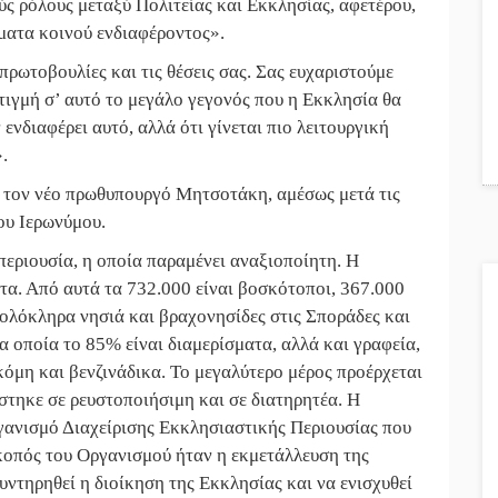
ύς ρόλους μεταξύ Πολιτείας και Εκκλησίας, αφετέρου,
έματα κοινού ενδιαφέροντος
».
 πρωτοβουλίες και τις θέσεις σας. Σας ευχαριστούμε
στιγμή σ’ αυτό το μεγάλο γεγονός που η Εκκλησία θα
ν ενδιαφέρει αυτό, αλλά ότι γίνεται πιο λειτουργική
».
 τον νέο πρωθυπουργό Μητσοτάκη, αμέσως μετά τις
του Ιερωνύμου.
περιουσία, η οποία παραμένει αναξιοποίητη. Η
τα. Από αυτά τα 732.000 είναι βοσκότοποι, 367.000
 ολόκληρα νησιά και βραχονησίδες στις Σποράδες και
τα οποία το 85% είναι διαμερίσματα, αλλά και γραφεία,
κόμη και βενζινάδικα. Το μεγαλύτερο μέρος προέρχεται
στηκε σε ρευστοποιήσιμη και σε διατηρητέα. Η
γανισμό Διαχείρισης Εκκλησιαστικής Περιουσίας που
Σκοπός του Οργανισμού ήταν η εκμετάλλευση της
υντηρηθεί η διοίκηση της Εκκλησίας και να ενισχυθεί