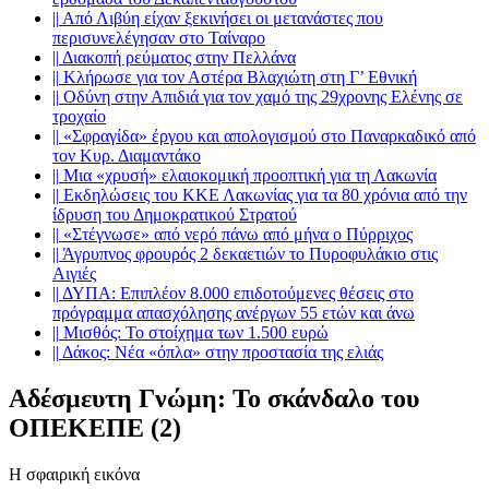
||
Από Λιβύη είχαν ξεκινήσει οι μετανάστες που
περισυνελέγησαν στο Ταίναρο
||
Διακοπή ρεύματος στην Πελλάνα
||
Κλήρωσε για τον Αστέρα Βλαχιώτη στη Γ’ Εθνική
||
Οδύνη στην Απιδιά για τον χαμό της 29χρονης Ελένης σε
τροχαίο
||
«Σφραγίδα» έργου και απολογισμού στο Παναρκαδικό από
τον Κυρ. Διαμαντάκο
||
Μια «χρυσή» ελαιοκομική προοπτική για τη Λακωνία
||
Εκδηλώσεις του ΚΚΕ Λακωνίας για τα 80 χρόνια από την
ίδρυση του Δημοκρατικού Στρατού
||
«Στέγνωσε» από νερό πάνω από μήνα ο Πύρριχος
||
Άγρυπνος φρουρός 2 δεκαετιών το Πυροφυλάκιο στις
Αιγιές
||
ΔΥΠΑ: Επιπλέον 8.000 επιδοτούμενες θέσεις στο
πρόγραμμα απασχόλησης ανέργων 55 ετών και άνω
||
Μισθός: Το στοίχημα των 1.500 ευρώ
||
Δάκος: Νέα «όπλα» στην προστασία της ελιάς
Αδέσμευτη Γνώμη: Το σκάνδαλο του
ΟΠΕΚΕΠΕ (2)
Η σφαιρική εικόνα