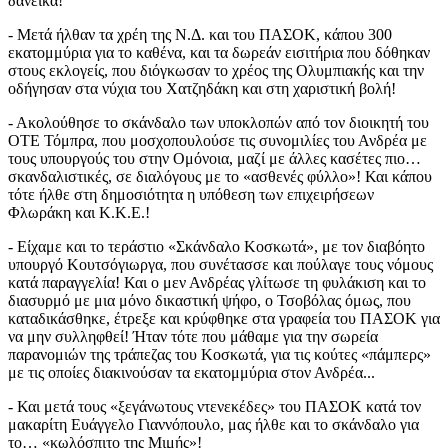
δανεικά!
- Μετά ήλθαν τα χρέη της Ν.Δ. και του ΠΑΣΟΚ, κάπου 300
εκατομμύρια για το καθένα, και τα δωρεάν εισιτήρια που δόθηκαν
στους εκλογείς, που διόγκωσαν το χρέος της Ολυμπιακής και την
οδήγησαν στα νύχια του Χατζηδάκη και στη χαριστική βολή!
- Ακολούθησε το σκάνδαλο των υποκλοπών από τον διοικητή του
ΟΤΕ Τόμπρα, που μοσχοπουλούσε τις συνομιλίες του Ανδρέα με
τους υπουργούς του στην Ομόνοια, μαζί με άλλες κασέτες πιο…
σκανδαλιστικές, σε διαλόγους με το «ασθενές φύλλο»! Και κάπου
τότε ήλθε στη δημοσιότητα η υπόθεση των επιχειρήσεων
Φλωράκη και Κ.Κ.Ε.!
- Είχαμε και το τεράστιο «Σκάνδαλο Κοσκωτά», με τον διαβόητο
υπουργό Κουτσόγιωργα, που συνέτασσε και πούλαγε τους νόμους
κατά παραγγελία! Και ο μεν Ανδρέας γλίτωσε τη φυλάκιση και το
διασυρμό με μια μόνο δικαστική ψήφο, ο Τσοβόλας όμως, που
καταδικάσθηκε, έτρεξε και κρύφθηκε στα γραφεία του ΠΑΣΟΚ για
να μην συλληφθεί! Ήταν τότε που μάθαμε για την σωρεία
παρανομιών της τράπεζας του Κοσκωτά, για τις κούτες «πάμπερς»
με τις οποίες διακινούσαν τα εκατομμύρια στον Ανδρέα...
- Και μετά τους «ξεγάνωτους ντενεκέδες» του ΠΑΣΟΚ κατά τον
μακαρίτη Ευάγγελο Γιαννόπουλο, μας ήλθε και το σκάνδαλο για
το… «κωλόσπιτο της Μιμής»!