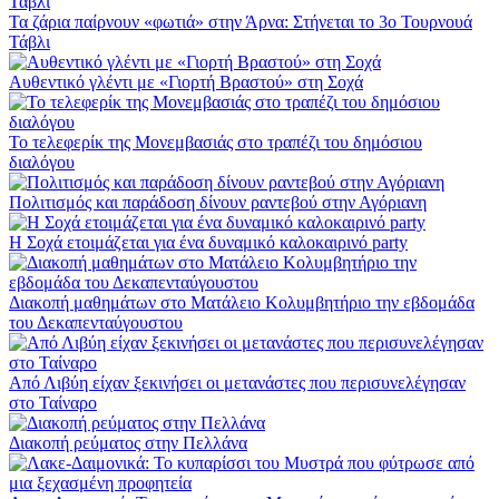
Τα ζάρια παίρνουν «φωτιά» στην Άρνα: Στήνεται το 3ο Τουρνουά
Τάβλι
Αυθεντικό γλέντι με «Γιορτή Βραστού» στη Σοχά
Το τελεφερίκ της Μονεμβασιάς στο τραπέζι του δημόσιου
διαλόγου
Πολιτισμός και παράδοση δίνουν ραντεβού στην Αγόριανη
Η Σοχά ετοιμάζεται για ένα δυναμικό καλοκαιρινό party
Διακοπή μαθημάτων στο Ματάλειο Κολυμβητήριο την εβδομάδα
του Δεκαπενταύγουστου
Από Λιβύη είχαν ξεκινήσει οι μετανάστες που περισυνελέγησαν
στο Ταίναρο
Διακοπή ρεύματος στην Πελλάνα