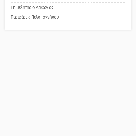
Επιμελητήριο Λακωνίας
Το δικό σας σχόλιο: Παράδειγμα
κοινωνικής αναισθησίας
Περιφέρεια Πελοποννήσου
Πού βρίσκεται το ιστορικό κέντρο
της Σπάρτης;