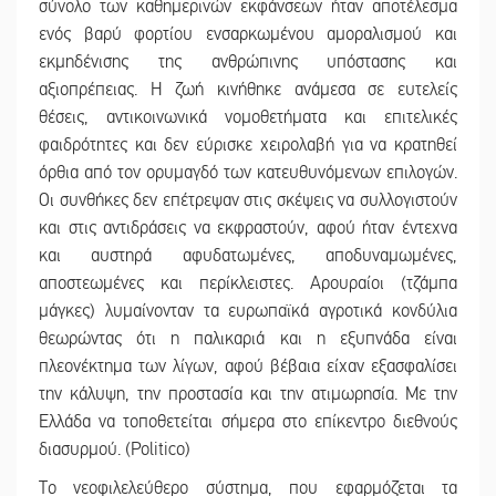
σύνολο των καθημερινών εκφάνσεων ήταν αποτέλεσμα
ενός βαρύ φορτίου ενσαρκωμένου αμοραλισμού και
εκμηδένισης της ανθρώπινης υπόστασης και
αξιοπρέπειας. Η ζωή κινήθηκε ανάμεσα σε ευτελείς
θέσεις, αντικοινωνικά νομοθετήματα και επιτελικές
φαιδρότητες και δεν εύρισκε χειρολαβή για να κρατηθεί
όρθια από τον ορυμαγδό των κατευθυνόμενων επιλογών.
Οι συνθήκες δεν επέτρεψαν στις σκέψεις να συλλογιστούν
και στις αντιδράσεις να εκφραστούν, αφού ήταν έντεχνα
και αυστηρά αφυδατωμένες, αποδυναμωμένες,
αποστεωμένες και περίκλειστες. Αρουραίοι (τζάμπα
μάγκες) λυμαίνονταν τα ευρωπαϊκά αγροτικά κονδύλια
θεωρώντας ότι η παλικαριά και η εξυπνάδα είναι
πλεονέκτημα των λίγων, αφού βέβαια είχαν εξασφαλίσει
την κάλυψη, την προστασία και την ατιμωρησία. Με την
Ελλάδα να τοποθετείται σήμερα στο επίκεντρο διεθνούς
διασυρμού. (Politico)
Το νεοφιλελεύθερο σύστημα, που εφαρμόζεται τα