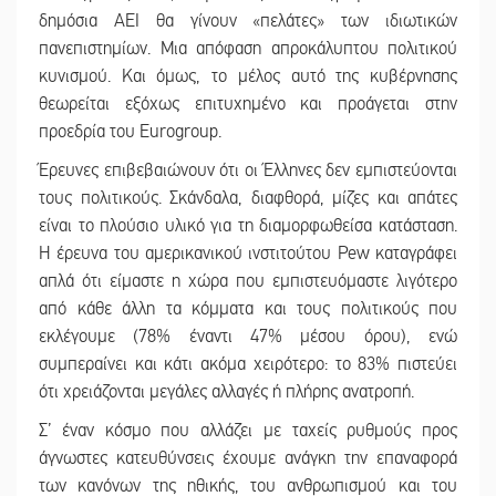
δημόσια ΑΕΙ θα γίνουν «πελάτες» των ιδιωτικών
πανεπιστημίων. Μια απόφαση απροκάλυπτου πολιτικού
κυνισμού. Και όμως, το μέλος αυτό της κυβέρνησης
θεωρείται εξόχως επιτυχημένο και προάγεται στην
προεδρία του Eurogroup.
Έρευνες επιβεβαιώνουν ότι οι Έλληνες δεν εμπιστεύονται
τους πολιτικούς. Σκάνδαλα, διαφθορά, μίζες και απάτες
είναι το πλούσιο υλικό για τη διαμορφωθείσα κατάσταση.
Η έρευνα του αμερικανικού ινστιτούτου Pew καταγράφει
απλά ότι είμαστε η χώρα που εμπιστευόμαστε λιγότερο
από κάθε άλλη τα κόμματα και τους πολιτικούς που
εκλέγουμε (78% έναντι 47% μέσου όρου), ενώ
συμπεραίνει και κάτι ακόμα χειρότερο: το 83% πιστεύει
ότι χρειάζονται μεγάλες αλλαγές ή πλήρης ανατροπή.
Σ’ έναν κόσμο που αλλάζει με ταχείς ρυθμούς προς
άγνωστες κατευθύνσεις έχουμε ανάγκη την επαναφορά
των κανόνων της ηθικής, του ανθρωπισμού και του