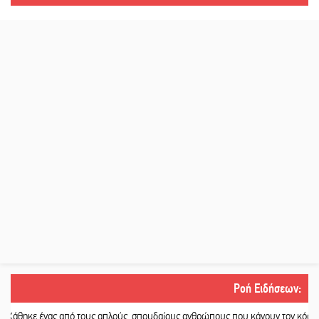
Ροή Ειδήσεων
:
 ένας από τους απλούς, σπουδαίους ανθρώπους που κάνουν τον κόσμο λίγο πι