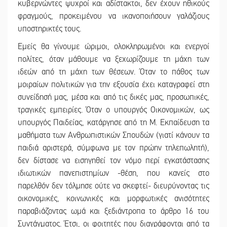
κυβερνώντες ψυχροί και αδίστακτοι, δεν έχουν ηθικούς
φραγμούς, προκειμένου να ικανοποιήσουν γαλάζιους
υποστηρικτές τους.
Εμείς θα γίνουμε ώριμοι, ολοκληρωμένοι και ενεργοί
πολίτες, όταν μάθουμε να ξεχωρίζουμε τη μάχη των
ιδεών από τη μάχη των θέσεων. Όταν το πάθος των
μοιραίων πολιτικών για την εξουσία έχει καταγραφεί στη
συνείδησή μας, μέσα και από τις δικές μας, προσωπικές,
τραγικές εμπειρίες. Όταν ο υπουργός Οικονομικών, ως
υπουργός Παιδείας, κατάργησε από τη Μ. Εκπαίδευση τα
μαθήματα των Ανθρωπιστικών Σπουδών (γιατί κάνουν τα
παιδιά αριστερά, σύμφωνα με τον πρώην τηλεπωλητή),
δεν δίστασε να εισηγηθεί τον νόμο περί εγκατάστασης
ιδιωτικών πανεπιστημίων -θέση, που κανείς στο
παρελθόν δεν τόλμησε ούτε να σκεφτεί- διευρύνοντας τις
οικονομικές, κοινωνικές και μορφωτικές ανισότητες
παραβιάζοντας ωμά και ξεδιάντροπα το άρθρο 16 του
Συντάγματος. Έτσι, οι φοιτητές που διαγράφονται από τα