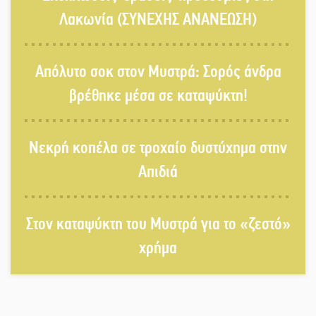
Λακωνία (ΣΥΝΕΧΗΣ ΑΝΑΝΕΩΣΗ)
Δεκαπενταύγουστος στην Πετρίνα:
Απόλυτο σοκ στον Μυστρά: Σορός άνδρα
Αντάμωμα με μουσική, χορό και
παράδοση
βρέθηκε μέσα σε καταψύκτη!
Σωτήρια επέμβαση για ναυτικό
Νεκρή κοπέλα σε τροχαίο δυστύχημα στην
ανοιχτά του Γυθείου
Απιδιά
Αποστολή εξετελέσθη στην Ταϊβάν:
Στη βάση τους τα παγκόσμια
Στον καταψύκτη του Μυστρά για το «ζεστό»
Σπαρτιατόπουλα
χρήμα
«Ρίζες και Ρεύματα» στο
Ξηροκάμπι με Ίκαρη και Ζερβάκη