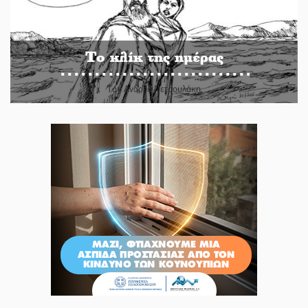
Το κλίκ της ημέρας
Του Ανδρέα Πετρουλάκη