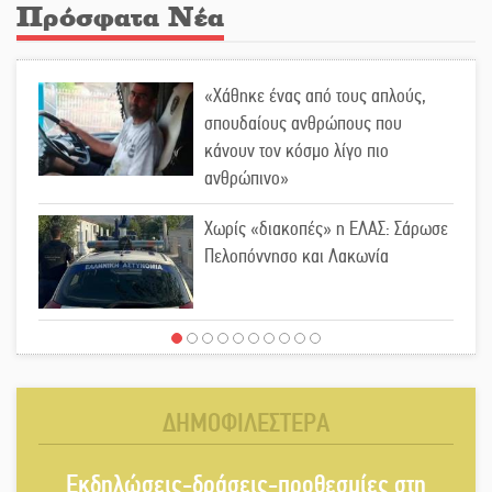
Πρόσφατα Νέα
«Χάθηκε ένας από τους απλούς,
σπουδαίους ανθρώπους που
κάνουν τον κόσμο λίγο πιο
ανθρώπινο»
Χωρίς «διακοπές» η ΕΛΑΣ: Σάρωσε
Πελοπόννησο και Λακωνία
«Έφυγε» ένας γνήσιος Δάσκαλος
και πρωτοπόρος της Τεχνικής
Εκπαίδευσης στη Λακωνία
ΔΗΜΟΦΙΛΕΣΤΕΡΑ
«Κλειστά» ανοιχτά προαύλια στον
Εκδηλώσεις-δράσεις-προθεσμίες στη
Δ. Σπάρτης;