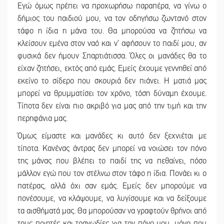
Εγώ όμως πρέπει να προχωρήσω παραπέρα, να γίνω ο
δήμιος του παιδιού μου, να τον οδηγήσω ζωντανό στον
τάφο η ίδια η μάνα του. Θα μπορούσα να ζητήσω να
κλείσουν εμένα στον ναό και ν’ αφήσουν το παιδί μου, αν
φυσικά δεν ήμουν Σπαρτιάτισσα. Όλες οι μανάδες θα το
είχαν ζητήσει, εκτός από εμάς. Εμείς έχουμε γεννηθεί από
εκείνο το σίδερο που σκουριά δεν πιάνει. Η ματιά μας
μπορεί να θρυμματίσει τον χρόνο, τόση δύναμη έχουμε.
Τίποτα δεν είναι πιο ακριβό για μας από την τιμή και την
περηφάνια μας.
Όμως είμαστε και μανάδες κι αυτό δεν ξεχνιέται με
τίποτα. Κανένας άντρας δεν μπορεί να νοιώσει τον πόνο
της μάνας που βλέπει το παιδί της να πεθαίνει, πόσο
μάλλον εγώ που τον στέλνω στον τάφο η ίδια. Πονάει κι ο
πατέρας, αλλά όχι σαν εμάς. Εμείς δεν μπορούμε να
πονέσουμε, να κλάψουμε, να λυγίσουμε και να δείξουμε
τα αισθήματά μας. Θα μπορούσαν να γραφτούν θρήνοι από
τους ποιητές και τραγωδίες για τον πόνο μου, μόνο που