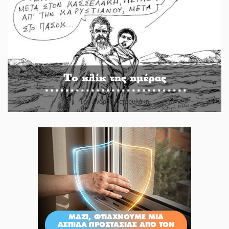
Το κλίκ της ημέρας
Του Ανδρέα Πετρουλάκη