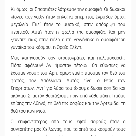
Κι όμως, οι Σπαρτιάτες λάτρευαν την ομορφιά. Οι δωρικοί
κίονες των ναών ήταν απλοί κι απέριττοι, έκρυβαν όμως
μεγαλείο. Εκεί ήταν το μυστικό, στην απόρριψη του
περιττού. Αυτή ήταν η φωλιά της ομορφιάς. Και μην
ξεχνάτε πως στην πόλη αυτή γεννήθηκε η ομορφότερη
γυναίκα του κόσμου, η Ωραία Ελένη.
Μας κατηγορούν σαν στρατοκράτες και πολεμοχαρείς.
Πόσο σφάλουν! Αν ήμασταν τέτοιοι, θα εύρισκες να
έχουμε ναούς του Άρη, όμως εμείς τιμούμε τον θεό του
φωτός, τον Απόλλωνα. Αυτός είναι ο θεός των
Σπαρτιατών. Αντί για λύρα του έχουμε δώσει ασπίδα και
ακόντιο. Σ’ αυτόν θυσιάζουμε πριν από κάθε μάχη. Τιμάμε
επίσης την Αθηνά, τη θεά της σοφίας και την Αρτέμιδα, τη
θεά του κυνηγιού.
Ο επιφανέστερος από τους εφτά σοφούς ήταν ο
συντοπίτης μας Χείλωνας, που τα ρητά του κοσμούν τους