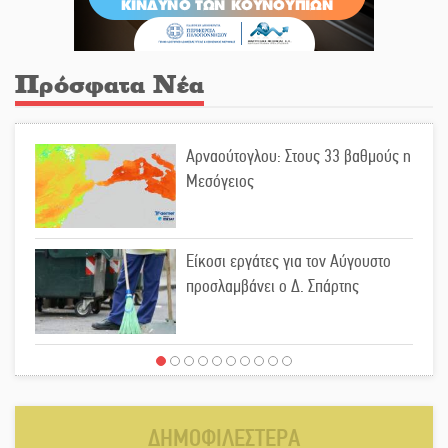
Πρόσφατα Νέα
Αρναούτογλου: Στους 33 βαθμούς η
Μεσόγειος
Είκοσι εργάτες για τον Αύγουστο
προσλαμβάνει ο Δ. Σπάρτης
Μιχάλης Μπότας: Digital Marketing
και AI Visibility δημιουργούν μια
νέα αγορά εργασίας για την
ΔΗΜΟΦΙΛΕΣΤΕΡΑ
ελληνική περιφέρεια