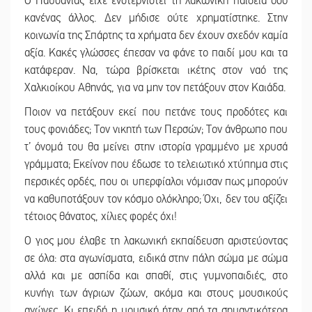
Ο Παυσανίας είχε ενστερνιστεί τη λακωνική παιδεία όσο
κανένας άλλος. Δεν μήδισε ούτε χρηματίστηκε. Στην
κοινωνία της Σπάρτης τα χρήματα δεν έχουν σχεδόν καμία
αξία. Κακές γλώσσες έπεσαν να φάνε το παιδί μου και τα
κατάφεραν. Να, τώρα βρίσκεται ικέτης στον ναό της
Χαλκιοίκου Αθηνάς, για να μην τον πετάξουν στον Καιάδα.
Ποιον να πετάξουν εκεί που πετάνε τους προδότες και
τους φονιάδες; Τον νικητή των Περσών; Τον άνθρωπο που
τ’ όνομά του θα μείνει στην ιστορία γραμμένο με χρυσά
γράμματα; Εκείνον που έδωσε το τελειωτικό χτύπημα στις
περσικές ορδές, που οι υπερφίαλοι νόμισαν πως μπορούν
να καθυποτάξουν τον κόσμο ολόκληρο; Όχι, δεν του αξίζει
τέτοιος θάνατος, χίλιες φορές όχι!
Ο γιος μου έλαβε τη λακωνική εκπαίδευση αριστεύοντας
σε όλα: στα αγωνίσματα, ειδικά στην πάλη σώμα με σώμα
αλλά και με ασπίδα και σπαθί, στις γυμνοπαιδιές, στο
κυνήγι των άγριων ζώων, ακόμα και στους μουσικούς
αγώνες. Κι επειδή η μουσική ήταν από τα σημαντικότερα