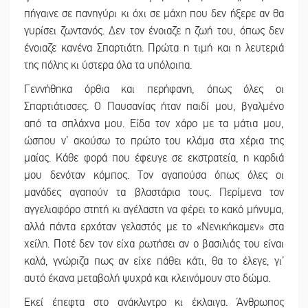
πήγαινε σε πανηγύρι κι όχι σε μάχη που δεν ήξερε αν θα
γυρίσει ζωντανός. Δεν τον ένοιαζε η ζωή του, όπως δεν
ένοιαζε κανένα Σπαρτιάτη. Πρώτα η τιμή και η λευτεριά
της πόλης κι ύστερα όλα τα υπόλοιπα.
Γεννήθηκα όρθια και περήφανη, όπως όλες οι
Σπαρτιάτισσες. Ο Παυσανίας ήταν παιδί μου, βγαλμένο
από τα σπλάχνα μου. Είδα τον χάρο με τα μάτια μου,
ώσπου ν’ ακούσω το πρώτο του κλάμα στα χέρια της
μαίας. Κάθε φορά που έφευγε σε εκστρατεία, η καρδιά
μου δενόταν κόμπος. Τον αγαπούσα όπως όλες οι
μανάδες αγαπούν τα βλαστάρια τους. Περίμενα τον
αγγελιαφόρο στητή κι αγέλαστη να φέρει το κακό μήνυμα,
αλλά πάντα ερχόταν γελαστός με το «Νενικήκαμεν» στα
χείλη. Ποτέ δεν τον είχα ρωτήσει αν ο βασιλιάς του είναι
καλά, γνώριζα πως αν είχε πάθει κάτι, θα το έλεγε, γι’
αυτό έκανα μεταβολή ψυχρά και κλεινόμουν στο δώμα.
Εκεί έπεφτα στο ανάκλιντρο κι έκλαιγα. Άνθρωπος