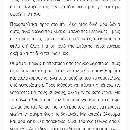
αυτός δεν φαίνεται, τον κρατάω μέσα μου γι’ αυτό με
σφάζει πιο πολύ.
Παρασύρθηκα προς στιγμήν. Δεν ήταν δικά μου λόγια
αυτά, αλλά εκείνα που λένε οι υπόλοιπες Ελληνίδες. Εμείς
οι Σπαρτιάτισσες είμαστε πάνω από αυτές, στέκουμε πιο
ψηλά απ’ όλες. Για το καλό της Σπάρτης προσπερνάμε
ακόμα και τη ζωή του γιου μας.
Θυμάμαι, καθώς η απόσταση από τον ναό λιγοστεύει, πως
όταν ήταν μικρός μου άρεσε να τον πλένω στον Ευρώτα
και τρελαινόμουν να βλέπω τα ματάκια του να χαμογελάνε
από ευχαρίστηση. Προσπαθούσε να πιάσει τις πάπιες, τις
νερόκοτες και τους κύκνους, αλλά δεν τα κατάφερνε. Με
τα πολλά πλησιάσαμε έναν λευκό κύκνο και του χάιδεψε
τον μακρύ του λαιμό. Για κακή μας τύχη έτυχε να περάσει
εκείνη τη στιγμή ένας παιδαγωγός. Με κοίταξε βλοσυρά
και μου είπε: «Σε παρακαλώ, δωσ’ του ένα ξύλινο σπαθί
να παίξει. Αυτά δεν είναι παιχνίδια για τους Σπαρτιάτες».