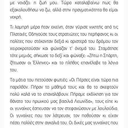
με νοιάζει η ζωή μου. Τώρα καταλαβαίνω πως θα
εξακολουθήσω να ζω, αλλά στην πραγματικότητα θα είμαι
νεκρή.
Τι λαμπρή μέρα ήταν εκείνη, όταν γύρισε νικητής από τις
Πλαταιές. Οδηγούσε τους στρατιώτες του περήφανος κι οι
πολίτες που στέκονταν δεξιά κι αριστερά του δρόμου τον
χειροκροτούσαν και φώναζαν τ’ όνομά του. Σταμάτησε
τότε μεμιάς, σήκωσε το δεξί και φώναξε: «Ζήτω η Σπάρτη,
ζήτωσαν οι Έλληνες» και το πλήθος επανέλαβε τα λόγια
του.
Τα μάτια του πετούσαν φωτιές: «Οι Πέρσες είναι τώρα πια
παρελθόν. Πήραν το μάθημά τους και θα το σκεφτούν
πολύ καλά να το επαναλάβουν. Πήραμε εκδίκηση για τον
θάνατο του ηρωικού μας βασιλιά Λεωνίδα», τους είπε κι
οι γυναίκες έσπευσαν να τον στεφανώσουν με λουλούδια.
Οι γυναίκες που τον λάτρευαν, τον ποθούσαν κι είχαν
πέσει πολλές στην αγκαλιά του. Οι δικές μας γυναίκες που