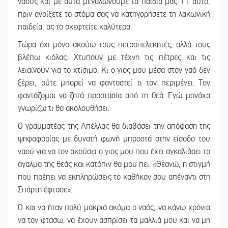
ναούς και με αυτά μεγαλώνουμε τα παιδιά μας. Γι’ αυτό,
πριν ανοίξετε το στόμα σας να κατηγορήσετε τη λακωνική
παιδεία, ας το σκεφτείτε καλύτερα.
Τώρα όχι μόνο ακούω τους πετροπελεκητές, αλλά τους
βλέπω κιόλας. Χτυπούν με τέχνη τις πέτρες και τις
λειαίνουν για το χτίσιμο. Κι ο γιος μου μέσα στον ναό δεν
ξέρει, ούτε μπορεί να φανταστεί τι τον περιμένει. Τον
φαντάζομαι να ζητά προστασία από τη θεά. Εγώ μονάχα
γνωρίζω τι θα ακολουθήσει.
Ο γραμματέας της Απέλλας θα διαβάσει την απόφαση της
ψηφοφορίας με δυνατή φωνή μπροστά στην είσοδο του
ναού για να τον ακούσει ο γιος μου που έχει αγκαλιάσει το
άγαλμα της θεάς και κατόπιν θα μου πει: «Θεανώ, η στιγμή
που πρέπει να εκπληρώσεις το καθήκον σου απέναντι στη
Σπάρτη έφτασε».
Ω και να ήταν πολύ μακριά ακόμα ο ναός, να κάνω χρόνια
να τον φτάσω, να έχουν ασπρίσει τα μαλλιά μου και να μη