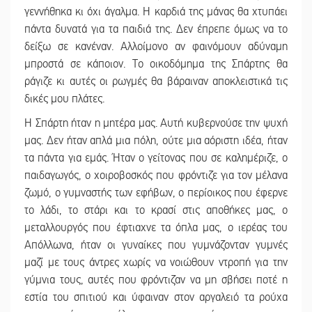
γεννήθηκα κι όχι άγαλμα. Η καρδιά της μάνας θα χτυπάει
πάντα δυνατά για τα παιδιά της. Δεν έπρεπε όμως να το
δείξω σε κανέναν. Αλλοίμονο αν φαινόμουν αδύναμη
μπροστά σε κάποιον. Το οικοδόμημα της Σπάρτης θα
ράγιζε κι αυτές οι ρωγμές θα βάραιναν αποκλειστικά τις
δικές μου πλάτες.
Η Σπάρτη ήταν η μητέρα μας. Αυτή κυβερνούσε την ψυχή
μας. Δεν ήταν απλά μια πόλη, ούτε μια αόριστη ιδέα, ήταν
τα πάντα για εμάς. Ήταν ο γείτονας που σε καλημέριζε, ο
παιδαγωγός, ο χοιροβοσκός που φρόντιζε για τον μέλανα
ζωμό, ο γυμναστής των εφήβων, ο περίοικος που έφερνε
το λάδι, το στάρι και το κρασί στις αποθήκες μας, ο
μεταλλουργός που έφτιαχνε τα όπλα μας, ο ιερέας του
Απόλλωνα, ήταν οι γυναίκες που γυμνάζονταν γυμνές
μαζί με τους άντρες χωρίς να νοιώθουν ντροπή για την
γύμνια τους, αυτές που φρόντιζαν να μη σβήσει ποτέ η
εστία του σπιτιού και ύφαιναν στον αργαλειό τα ρούχα