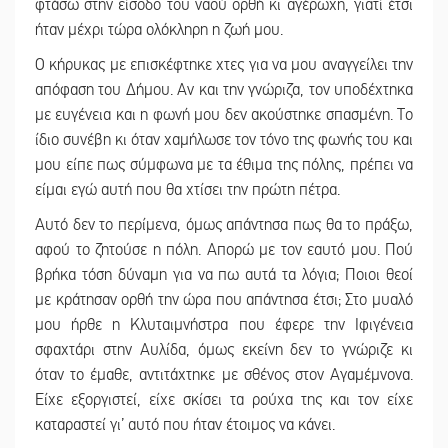
φτάσω στην είσοδο του ναού ορθή κι αγέρωχη, γιατί έτσι
ήταν μέχρι τώρα ολόκληρη η ζωή μου.
Ο κήρυκας με επισκέφτηκε χτες για να μου αναγγείλει την
απόφαση του Δήμου. Αν και την γνώριζα, τον υποδέχτηκα
με ευγένεια και η φωνή μου δεν ακούστηκε σπασμένη. Το
ίδιο συνέβη κι όταν χαμήλωσε τον τόνο της φωνής του και
μου είπε πως σύμφωνα με τα έθιμα της πόλης, πρέπει να
είμαι εγώ αυτή που θα χτίσει την πρώτη πέτρα.
Αυτό δεν το περίμενα, όμως απάντησα πως θα το πράξω,
αφού το ζητούσε η πόλη. Απορώ με τον εαυτό μου. Πού
βρήκα τόση δύναμη για να πω αυτά τα λόγια; Ποιοι θεοί
με κράτησαν ορθή την ώρα που απάντησα έτσι; Στο μυαλό
μου ήρθε η Κλυταιμνήστρα που έφερε την Ιφιγένεια
σφαχτάρι στην Αυλίδα, όμως εκείνη δεν το γνώριζε κι
όταν το έμαθε, αντιτάχτηκε με σθένος στον Αγαμέμνονα.
Είχε εξοργιστεί, είχε σκίσει τα ρούχα της και τον είχε
καταραστεί γι’ αυτό που ήταν έτοιμος να κάνει.