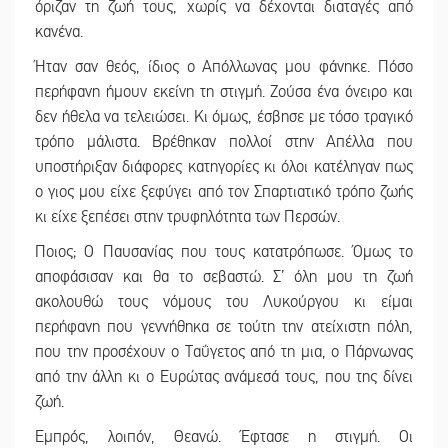
όριζαν τη ζωή τους, χωρίς να δέχονται διαταγές από
κανένα.
Ήταν σαν θεός, ίδιος ο Απόλλωνας μου φάνηκε. Πόσο
περήφανη ήμουν εκείνη τη στιγμή. Ζούσα ένα όνειρο και
δεν ήθελα να τελειώσει. Κι όμως, έσβησε με τόσο τραγικό
τρόπο μάλιστα. Βρέθηκαν πολλοί στην Απέλλα που
υποστήριξαν διάφορες κατηγορίες κι όλοι κατέληγαν πως
ο γιος μου είχε ξεφύγει από τον Σπαρτιατικό τρόπο ζωής
κι είχε ξεπέσει στην τρυφηλότητα των Περσών.
Ποιος; Ο Παυσανίας που τους κατατρόπωσε. Όμως το
αποφάσισαν και θα το σεβαστώ. Σ’ όλη μου τη ζωή
ακολουθώ τους νόμους του Λυκούργου κι είμαι
περήφανη που γεννήθηκα σε τούτη την ατείχιστη πόλη,
που την προσέχουν ο Ταΰγετος από τη μια, ο Πάρνωνας
από την άλλη κι ο Ευρώτας ανάμεσά τους, που της δίνει
ζωή.
Εμπρός, λοιπόν, Θεανώ. Έφτασε η στιγμή. Οι