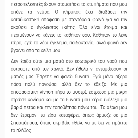
πετροπελεκητές έχουν σταματήσει τα χτυπήματα που μου
σπάνε τα νεύρα. Ο κήρυκας έχει διαβάσει την
καταδικαστική απόφαση με στεντόρεια φωνή για να την
ακούσει ο έγκλειστος ικέτης. Όλα είναι έτοιμα και
περιμένουν να κάνεις το καθήκον σου. Καθήκον το λένε
τώρα, εγώ το λέω έγκλημα, παιδοκτονία, αλλά φωνή δεν
βγαίνει από τα χείλη μου.
Δεν έριξα ούτε μια ματιά στο εσωτερικό του ναού που
άστραφτε από τον χαλκό. Δεν ήθελα ν’ ανταμώσουν οι
ματιές μας. Έπρεπε να φανώ δυνατή. Εγώ μόνο ήξερα
πόσο πολύ πονούσα, αλλά δεν το έδειξα. Με μια
αποφασιστική κίνηση πήρα το μυστρί, έστρωσα μια μικρή
στρώση κονίαμα και με τα δυνατά μου χέρια διάλεξα μια
βαριά πέτρα και την τοποθέτησα πάνω του. Τα χέρια μου
δεν έτρεμαν, τα είχα καταφέρει, όπως άρμοζε σε μια
Σπαρτιάτισσα, όπως ακριβώς ήθελε να με δει να πράττω
το πλήθος.