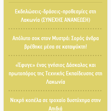
Νέα σύνθεση στη Νομαρχιακή
Εκδηλώσεις-δράσεις-προθεσμίες στη
Επιτροπή ΣΥΡΙΖΑ-ΠΣ Λακωνίας
Λακωνία (ΣΥΝΕΧΗΣ ΑΝΑΝΕΩΣΗ)
«Χάθηκε ένας από τους απλούς,
Απόλυτο σοκ στον Μυστρά: Σορός άνδρα
σπουδαίους ανθρώπους που
βρέθηκε μέσα σε καταψύκτη!
κάνουν τον κόσμο λίγο πιο
ανθρώπινο»
«Έφυγε» ένας γνήσιος Δάσκαλος και
Χωρίς «διακοπές» η ΕΛΑΣ: Σάρωσε
Πελοπόννησο και Λακωνία
πρωτοπόρος της Τεχνικής Εκπαίδευσης στη
Λακωνία
«Έφυγε» ένας γνήσιος Δάσκαλος
και πρωτοπόρος της Τεχνικής
Νεκρή κοπέλα σε τροχαίο δυστύχημα στην
Εκπαίδευσης στη Λακωνία
Απιδιά