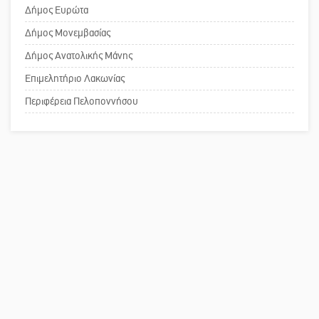
Το δικό σας σχόλιο: «Κύριε
Δήμος Ευρώτα
πρωθυπουργέ, ντροπή»
Δήμος Μονεμβασίας
Δήμος Ανατολικής Μάνης
Επιμελητήριο Λακωνίας
Το δικό σας σχόλιο: Ανοιχτή
επιστολή στον δήμαρχο Σπάρτης για
Περιφέρεια Πελοποννήσου
τη λειτουργία του ΚΑΠΗ
Το δικό σας σχόλιο: Παράδειγμα
κοινωνικής αναισθησίας