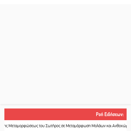
Ροή Ειδήσεων
:
μορφώσεως του Σωτήρος σε Μεταμόρφωση Μολάων και Ανθοχώρι
||
Είκοσι ε