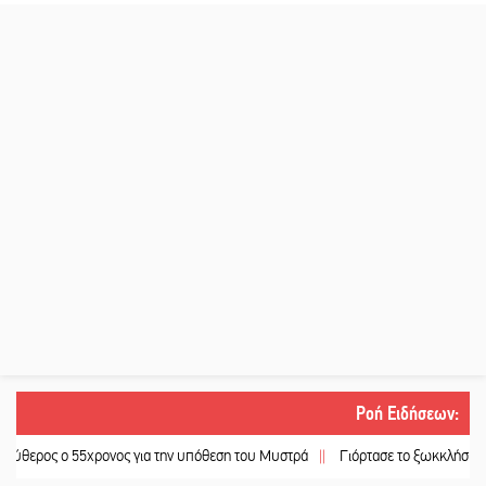
Ροή Ειδήσεων
:
ο 55χρονος για την υπόθεση του Μυστρά
||
Γιόρτασε το ξωκκλήσι της Αγίας 