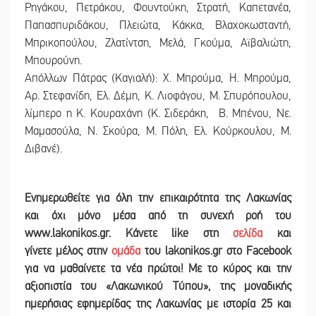
Ρηγάκου, Πετράκου, Φουντούκη, Στρατή, Καπετανέα,
Παπασπυριδάκου, Πλειώτα, Κάκκα, Βλαχοκωσταντή,
Μπρικοπούλου, Ζλατίντση, Μελά, Γκούμα, Αϊβαλιώτη,
Μπουρούνη.
Απόλλων Πάτρας (Καγιαλή): X. Mπρούμα, Η. Μπρούμα,
Αρ. Στεφανίδη, Ελ. Δέμη, Κ. Λιοφάγου, Μ. Σπυρόπουλου,
λίμπερο η Κ. Κουραχάνη (Κ. Σιδεράκη, Β. Μπένου, Νε.
Μαμασούλα, Ν. Σκούρα, Μ. Πόλη, Ελ. Κούρκουλου, Μ.
Διβανέ).
Ε
νημερωθείτε για όλη την επικαιρότητα της Λακωνίας
και
όχι μόνο μέσα από τη συνεχή ροή του
www.lakonikos.gr. Κάνετε like στη
σελίδα
και
γίνετε
μέλος στην
ομάδα
του lakonikos.gr στο Facebook
για να μαθαίνετε τα νέα πρώτοι! Με το κύρος και την
αξιοπιστία του «Λακωνικού Τύπου
»
,
της μοναδικής
ημερήσιας εφημερίδας της Λακωνίας με ιστορία 25 και