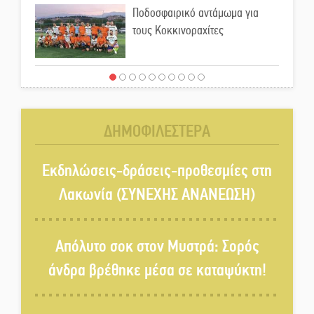
Ποδοσφαιρικό αντάμωμα για
τους Κοκκινοραχίτες
Μάχης συνέχεια των 310 για τη
Λαϊκή Σπάρτης
ΔΗΜΟΦΙΛΕΣΤΕΡΑ
Στον τελικό του Πρωταθλήματος
Ελλάδας Beach Soccer ο Π.
Εκδηλώσεις-δράσεις-προθεσμίες στη
Μαρτσούκος
Λακωνία (ΣΥΝΕΧΗΣ ΑΝΑΝΕΩΣΗ)
Η Έρη Ρίτσου σχολιάζει τα…
τραγελαφικά των «κληρονόμων»
Απόλυτο σοκ στον Μυστρά: Σορός
άνδρα βρέθηκε μέσα σε καταψύκτη!
Ο Ήλιος αποκαλύπτει τα μυστικά
του: Νέες εικόνες φέρνουν στο