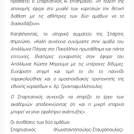
προσθέτει ο Σπαρτιατικός κι επισημαίνει:
«Η τελετή της
απονομής έφερε στο μυαλό των κοριτσιών την θετική
διάθεση με τις αθλήτριες των δύο ομάδων να το
διασκεδάζουν».
Καταλήγοντας, το ιστορικό σωματείο της Σπάρτης
σημειώνει:
«Καλή συνέχεια ευχόμαστε στην ομάδα του
Απόλλωνα Πάτρας στο Πανελλήνιο πρωτάθλημα και πάντα
επιτυχίες. Ιδιαίτερες ευχαριστίες στον έφορο του
Απόλλωνα Κώστα Μπρούμα με τις υπέροχες δίδυμες.
Ευχάριστη στιγμή και τιμή το ότι το παιχνίδι
παρακολούθησε και ο ομοσπονδιακός προπονητής της
εθνικής κορασίδων κ. Χρ. Τριανταφυλλόπουλος.
Ο Σπαρτιατικός συνεχίζει να στηρίζει το έργο των
ακαδημιών αποδεικνύοντας ότι και η μικρή επαρχία
μπορεί να γίνει εφαλτήριο ανάπτυξης».
Οι συνθέσεις των δύο ομάδων:
Σπαρτιατικός (Κωνσταντόπουλος-Σταυρόπουλος):