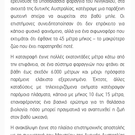
ερευνούσε τα υποθαλάσσια φαράγγια του Νινγκαλού, στα
ανοιχτά της δυτικής Αυστραλίας, κατέγραψε μια παράξενη
φωτεινή σπείρα να αιωρείται στο βαθύ μπλε. Οι
επιστήμονες συνειδητοποίησαν ότι δεν επρόκειτο για
κάποιο φυσικό φαινόμενο, αλλά για ένα σιφωνοφόρο που
εκτιμάται ότι έφθανε τα 45 μέτρα μήκος – το μακρύτερο
ζώο που έχει παρατηρηθεί ποτέ.
Η καταγραφή έγινε πολλές εκατοντάδες μέτρα κάτω από
την επιφάνεια, σε ένα σύστημα φαραγγιών που φτάνει σε
βάθη έως σχεδόν 6.000 μέτρων και μέχρι πρόσφατα
παρέμενε ελάχιστα εξερευνημένο. Έκτοτε, άλλες
καταδύσεις με τηλεχειριζόμενα οχήματα κατέγραψαν
παρόμοια πλάσματα, κάποια με μήκος 10 έως 15 μέτρα,
επαναφέροντας ένα βασικό ερώτημα για τη θαλάσσια
βιολογία: πόσο μπορεί πραγματικά να αναπτυχθεί η ζωή
στον βαθύ ωκεανό;
Η ανακάλυψη έγινε στο πλαίσιο επιστημονικής αποστολής