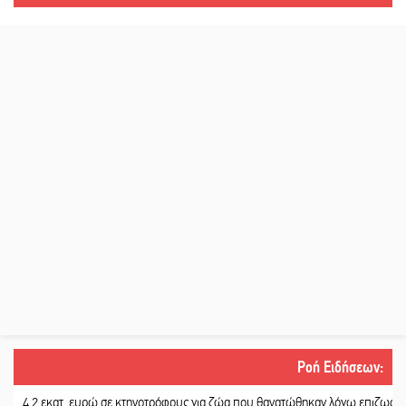
Ροή Ειδήσεων
:
2 εκατ. ευρώ σε κτηνοτρόφους για ζώα που θανατώθηκαν λόγω επιζωοτιών
||