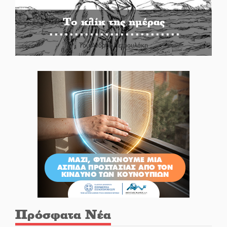
Το κλίκ της ημέρας
Του Ανδρέα Πετρουλάκη
Πρόσφατα Νέα