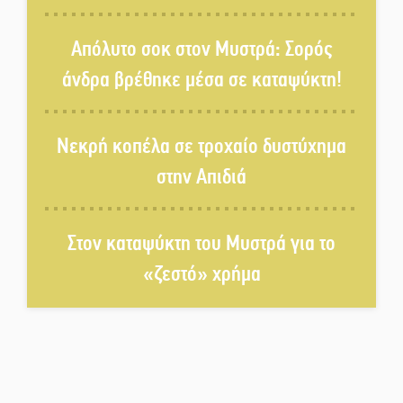
Τα Λαγκάδια κρατούν ζωντανή
την τέχνη της πέτρας
Απόλυτο σοκ στον Μυστρά: Σορός
άνδρα βρέθηκε μέσα σε καταψύκτη!
Στους ρυθμούς της Ελεωνόρας
Ζουγανέλη το Σαϊνοπούλειο
Νεκρή κοπέλα σε τροχαίο δυστύχημα
στην Απιδιά
Πλούσιο πολιτιστικό πρόγραμμα
δίνει «χρώμα» στον Αύγουστο
του Λαχίου
Στον καταψύκτη του Μυστρά για το
«ζεστό» χρήμα
Χασισοφυτεία στην
Παλαιοπαναγιά ξεσκέπασε η
Αστυνομία
Μπαρόκ μελωδίες κάτω από την
αυγουστιάτικη πανσέληνο της