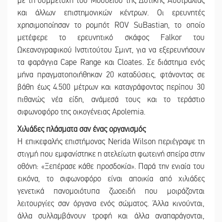
με τη συμμετοχή του Μουσείου της Δυτικής Αυστραλίας
και άλλων επιστημονικών κέντρων. Οι ερευνητές
χρησιμοποίησαν το ρομπότ ROV SuBastian, το οποίο
μετέφερε το ερευνητικό σκάφος Falkor του
Ωκεανογραφικού Ινστιτούτου Σμιντ, για να εξερευνήσουν
τα φαράγγια Cape Range και Cloates. Σε διάστημα ενός
μήνα πραγματοποιήθηκαν 20 καταδύσεις, φτάνοντας σε
βάθη έως 4.500 μέτρων και καταγράφοντας περίπου 30
πιθανώς νέα είδη, ανάμεσά τους και το τεράστιο
σιφωνοφόρο της οικογένειας Apolemia.
Χιλιάδες πλάσματα σαν ένας οργανισμός
Η επικεφαλής επιστήμονας Nerida Wilson περιέγραψε τη
στιγμή που εμφανίστηκε η ατελείωτη φωτεινή σπείρα στην
οθόνη: «Ξεπέρασε κάθε προσδοκία». Παρά την ενιαία του
εικόνα, το σιφωνοφόρο είναι αποικία από χιλιάδες
γενετικά πανομοιότυπα ζωοειδή που μοιράζονται
λειτουργίες σαν όργανα ενός σώματος. Άλλα κινούνται,
άλλα συλλαμβάνουν τροφή και άλλα αναπαράγονται,