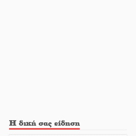
Μονεμβασιάς
Διακοπή ρεύματος στο Έλος
Στο Γύθειο η Άντζελα Γκερέκου
Νταλίκα έπεσε σε γκρεμό στον
Κλαδά: Νεκρός ο 48χρονος
οδηγός
«Ανοιχτή Πόλη» απόψε η Σπάρτη
«ξεκλειδώνει» αγορά και
Η δική σας είδηση
ψυχαγωγία