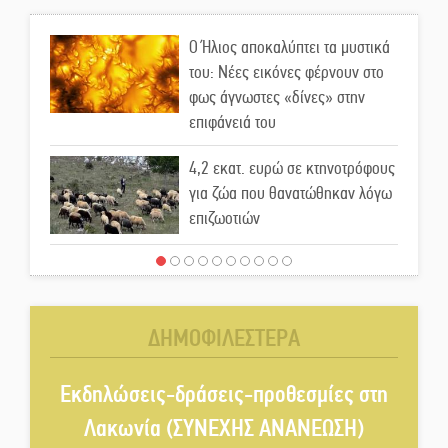
Ο Ήλιος αποκαλύπτει τα μυστικά
του: Νέες εικόνες φέρνουν στο
φως άγνωστες «δίνες» στην
επιφάνειά του
4,2 εκατ. ευρώ σε κτηνοτρόφους
για ζώα που θανατώθηκαν λόγω
επιζωοτιών
Η ψυχολογία της ανατροπής στο
ποδόσφαιρο
ΔΗΜΟΦΙΛΕΣΤΕΡΑ
Ένα «ταξίδι» τέχνης και
χρωμάτων στη Νεάπολη
Εκδηλώσεις-δράσεις-προθεσμίες στη
Λακωνία (ΣΥΝΕΧΗΣ ΑΝΑΝΕΩΣΗ)