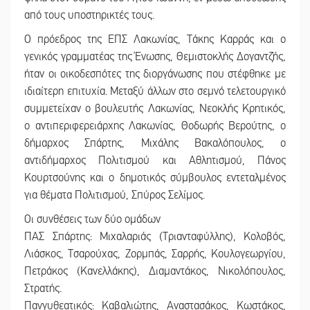
από τους υποστηρικτές τους.
Ο πρόεδρος της ΕΠΣ Λακωνίας, Τάκης Καρράς και ο
γενικός γραμματέας της Ένωσης, Θεμιστοκλής Δογαντζής,
ήταν οι οικοδεσπότες της διοργάνωσης που στέφθηκε με
ιδιαίτερη επιτυχία. Μεταξύ άλλων στο σεμνό τελετουργικό
συμμετείχαν ο βουλευτής Λακωνίας, Νεοκλής Κρητικός,
ο αντιπεριφερειάρχης Λακωνίας, Θοδωρής Βερούτης, ο
δήμαρχος Σπάρτης, Μιχάλης Βακαλόπουλος, ο
αντιδήμαρχος Πολιτισμού και Αθλητισμού, Πάνος
Κουρτσούνης και ο δημοτικός σύμβουλος εντεταλμένος
για θέματα Πολιτισμού, Σπύρος Σελίμος.
Οι συνθέσεις των δύο ομάδων
ΠΑΣ Σπάρτης: Μιχαλαριάς (Τριανταφύλλης), Κολοβός,
Λιάσκος, Τσαρούχας, Ζορμπάς, Σαρρής, Κουλογεωργίου,
Πετράκος (Κανελλάκης), Διαμαντάκος, Νικολόπουλος,
Στρατής.
Πανγυθεατικός: Καβαλιώτης, Αναστασάκος, Κωστάκος,