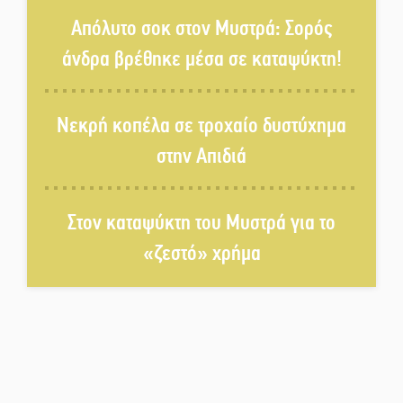
Ζουγανέλη το Σαϊνοπούλειο
Απόλυτο σοκ στον Μυστρά: Σορός
άνδρα βρέθηκε μέσα σε καταψύκτη!
Πλούσιο πολιτιστικό πρόγραμμα
δίνει «χρώμα» στον Αύγουστο
Νεκρή κοπέλα σε τροχαίο δυστύχημα
του Λαχίου
στην Απιδιά
Χασισοφυτεία στην
Παλαιοπαναγιά ξεσκέπασε η
Αστυνομία
Στον καταψύκτη του Μυστρά για το
«ζεστό» χρήμα
Μπαρόκ μελωδίες κάτω από την
αυγουστιάτικη πανσέληνο της
Μονεμβασιάς
Διακοπή ρεύματος στο Έλος