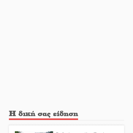
Στο Γύθειο η Άντζελα Γκερέκου
Νταλίκα έπεσε σε γκρεμό στον
Κλαδά: Νεκρός ο 48χρονος
οδηγός
«Ανοιχτή Πόλη» απόψε η Σπάρτη
«ξεκλειδώνει» αγορά και
ψυχαγωγία
«Θέρισε» η άσφαλτος και τον
Ιούλιο στην Πελοπόννησο
Η δική σας είδηση
Βράβευσε τον Π. Καρρά ο ΑΟ