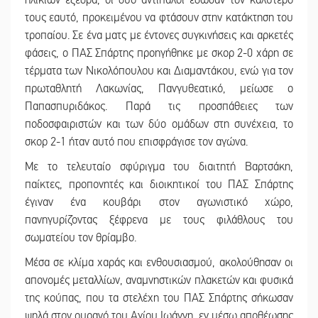
τους εαυτό, προκειμένου να φτάσουν στην κατάκτηση του
τροπαίου. Σε ένα ματς με έντονες συγκινήσεις και αρκετές
φάσεις, ο ΠΑΣ Σπάρτης προηγήθηκε με σκορ 2-0 χάρη σε
τέρματα των Νικολόπουλου και Διαμαντάκου, ενώ για τον
πρωταθλητή Λακωνίας, Πανγυθεατικό, μείωσε ο
Παπασπυριδάκος. Παρά τις προσπάθειες των
ποδοσφαιριστών και των δύο ομάδων στη συνέχεια, το
σκορ 2-1 ήταν αυτό που επισφράγισε τον αγώνα.
Με το τελευταίο σφύριγμα του διαιτητή Βαρτσάκη,
παίκτες, προπονητές και διοικητικοί του ΠΑΣ Σπάρτης
έγιναν ένα κουβάρι στον αγωνιστικό χώρο,
πανηγυρίζοντας ξέφρενα με τους φιλάθλους του
σωματείου τον θρίαμβο.
Μέσα σε κλίμα χαράς και ενθουσιασμού, ακολούθησαν οι
απονομές μεταλλίων, αναμνηστικών πλακετών και φυσικά
της κούπας, που τα στελέχη του ΠΑΣ Σπάρτης σήκωσαν
ψηλά στον ουρανό του Αγίου Ιωάννη, εν μέσω αποθέωσης