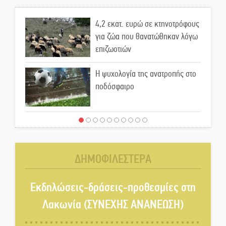
4,2 εκατ. ευρώ σε κτηνοτρόφους
για ζώα που θανατώθηκαν λόγω
επιζωοτιών
Η ψυχολογία της ανατροπής στο
ποδόσφαιρο
Ένα «ταξίδι» τέχνης και
χρωμάτων στη Νεάπολη
ΔΗΜΟΦΙΛΕΣΤΕΡΑ
Τα Λαγκάδια κρατούν ζωντανή
την τέχνη της πέτρας
Εκδηλώσεις-δράσεις-προθεσμίες στη
Λακωνία (ΣΥΝΕΧΗΣ ΑΝΑΝΕΩΣΗ)
Στους ρυθμούς της Ελεωνόρας