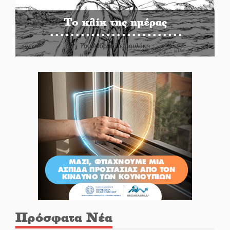
Το κλίκ της ημέρας
Του Ανδρέα Πετρουλάκη
Πρόσφατα Νέα