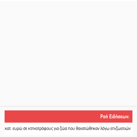
Ροή Ειδήσεων
:
ρώ σε κτηνοτρόφους για ζώα που θανατώθηκαν λόγω επιζωοτιών
||
Η ψυχολογ