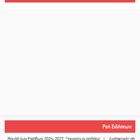
Ροή Ειδήσεων
:
υλή των Εφήβων 2026-2027: Ξεκινούν οι αιτήσεις
||
Διατακτικές σίτισης: Σή