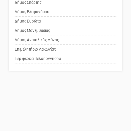
Άγρυπνος φρουρός 2 δεκαετιών
Δήμος Σπάρτης
το Πυροφυλάκιο στις Αιγιές
Δήμος Ελαφονήσου
Το δικό σας σχόλιο: Παράδειγμα
κοινωνικής αναισθησίας
Δήμος Ευρώτα
Δήμος Μονεμβασίας
Δήμος Ανατολικής Μάνης
Πού βρίσκεται το ιστορικό
κέντρο της Σπάρτης;
Επιμελητήριο Λακωνίας
Περιφέρεια Πελοποννήσου
Το δικό σας σχόλιο: Ρύποι