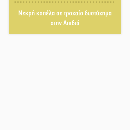
Νεκρή κοπέλα σε τροχαίο δυστύχημα
Το τελεφερίκ της Μονεμβασιάς
στο τραπέζι του δημόσιου
στην Απιδιά
διαλόγου
Πολιτισμός και παράδοση δίνουν
ραντεβού στην Αγόριανη
Η Σοχά ετοιμάζεται για ένα
δυναμικό καλοκαιρινό party
Διακοπή μαθημάτων στο
Ματάλειο Κολυμβητήριο την
εβδομάδα του
Δεκαπενταύγουστου