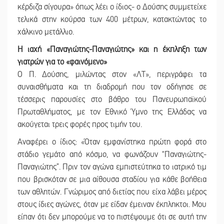
κέρδιζα σίγουρα» όπως λέει ο ίδιος- ο Δούσης συμμετείχε
τελικά στην κούρσα των 400 μέτρων, κατακτώντας το
χάλκινο μετάλλιο.
Η ιαχή «Παναγιώτης-Παναγιώτης»
και η έκπληξη των
γιατρών για το «φαινόμενο»
Ο Π. Δούσης, μιλώντας στον «ΛΤ», περιγράφει τα
συναισθήματα και τη διαδρομή που τον οδήγησε σε
τέσσερις παρουσίες στο βάθρο του Πανευρωπαϊκού
Πρωταθλήματος, με τον Εθνικό Ύμνο της Ελλάδας να
ακούγεται τρεις φορές προς τιμήν του.
Αναφέρει ο ίδιος: «Όταν εμφανίστηκα πρώτη φορά στο
στάδιο γεμάτο από κόσμο, να φωνάζουν “Παναγιώτης-
Παναγιώτης”. Πριν τον αγώνα εμπιστεύτηκα το ιατρικό τιμ
που βρισκόταν σε μια αίθουσα σταδίου για κάθε βοήθεια
των αθλητών. Γνώριμος από διετίας που είχα λάβει μέρος
στους ίδιες αγώνες, όταν με είδαν έμειναν έκπληκτοι. Μου
είπαν ότι δεν μπορούμε να το πιστέψουμε ότι σε αυτή την