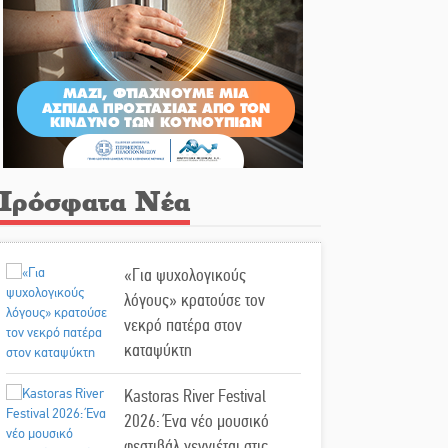
Πρόσφατα Νέα
«Για ψυχολογικούς
λόγους» κρατούσε τον
νεκρό πατέρα στον
καταψύκτη
Kastoras River Festival
2026: Ένα νέο μουσικό
φεστιβάλ γεννιέται στις