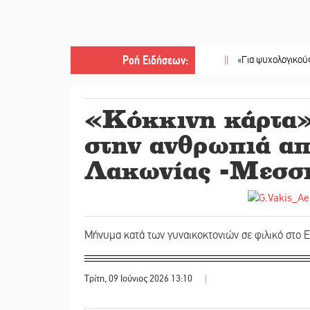
Ροή Ειδήσεων
:
||
«Για ψυχολογικούς λόγους» 
«Κόκκινη κάρτα»
στην ανθρωπιά απ
Λακωνίας -Μεσσ
Μήνυμα κατά των γυναικοκτονιών σε φιλικό στο 
Τρίτη, 09 Ιούνιος 2026 13:10
|