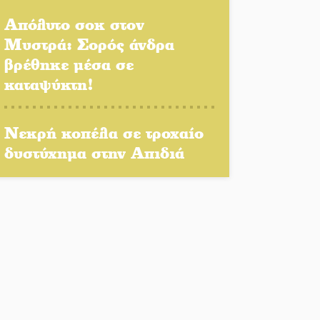
Αγόριανη
Απόλυτο σοκ στον
Μυστρά: Σορός άνδρα
Η Σοχά ετοιμάζεται για ένα
βρέθηκε μέσα σε
δυναμικό καλοκαιρινό party
καταψύκτη!
Διακοπή μαθημάτων στο
Νεκρή κοπέλα σε τροχαίο
Ματάλειο Κολυμβητήριο την
δυστύχημα στην Απιδιά
εβδομάδα του
Δεκαπενταύγουστου
Από Λιβύη είχαν ξεκινήσει
οι μετανάστες που
περισυνελέγησαν στο
Ταίναρο
Διακοπή ρεύματος στην