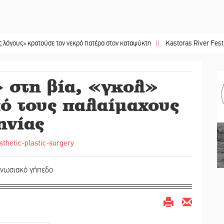
κρατούσε τον νεκρό πατέρα στον καταψύκτη
||
Kastoras River Festival 2026: 
 στη βία, «γκολ»
ό τους παλαίμαχους
ηνίας
Ενωσιακό γήπεδο