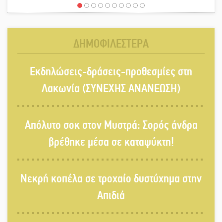
Μάχης συνέχεια των 310 για τη
Λαϊκή Σπάρτης
ΔΗΜΟΦΙΛΕΣΤΕΡΑ
Στον τελικό του Πρωταθλήματος
Εκδηλώσεις-δράσεις-προθεσμίες στη
Ελλάδας Beach Soccer ο Π.
Μαρτσούκος
Λακωνία (ΣΥΝΕΧΗΣ ΑΝΑΝΕΩΣΗ)
Η Έρη Ρίτσου σχολιάζει τα…
Απόλυτο σοκ στον Μυστρά: Σορός άνδρα
τραγελαφικά των «κληρονόμων»
βρέθηκε μέσα σε καταψύκτη!
Ο Ήλιος αποκαλύπτει τα μυστικά
Νεκρή κοπέλα σε τροχαίο δυστύχημα στην
του: Νέες εικόνες φέρνουν στο φως
άγνωστες «δίνες» στην επιφάνειά
Απιδιά
του