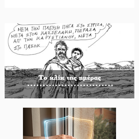
Το κλίκ της ημέρας
Του Ανδρέα Πετρουλάκη