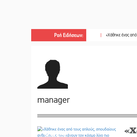
Ροή Ειδήσεων
:
||
«Χάθηκε ένας από τους απλο
manager
«Χ
08/08/2026