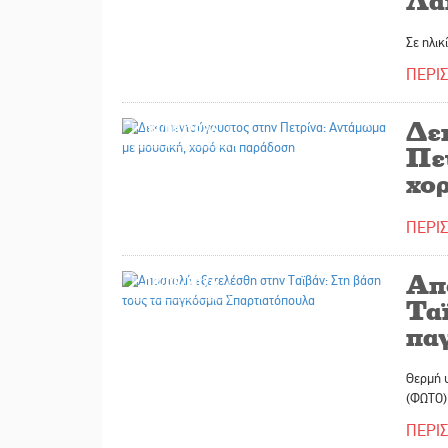
Λα
Σε ηλικ
ΠΕΡΙ
Δε
08/08/2026
Πε
χο
ΠΕΡΙ
Απ
08/08/2026
Ταϊ
πα
Θερμή 
(ΦΩΤΟ)
ΠΕΡΙ