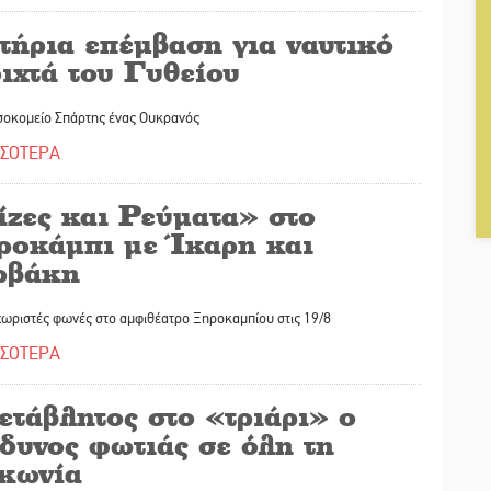
τήρια επέμβαση για ναυτικό
ιχτά του Γυθείου
σοκομείο Σπάρτης ένας Ουκρανός
ΣΣΟΤΕΡΑ
ίζες και Ρεύματα» στο
ροκάμπι με Ίκαρη και
ρβάκη
χωριστές φωνές στο αμφιθέατρο Ξηροκαμπίου στις 19/8
ΣΣΟΤΕΡΑ
ετάβλητος στο «τριάρι» ο
δυνος φωτιάς σε όλη τη
κωνία