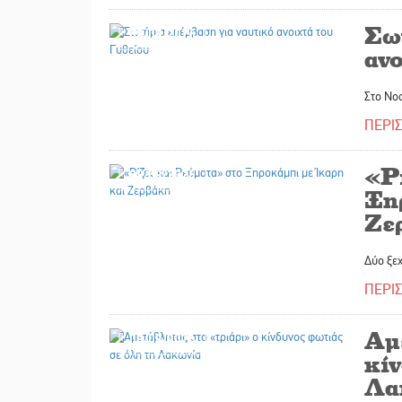
Σω
08/08/2026
ανο
Στο Νο
ΠΕΡΙ
«Ρ
08/08/2026
Ξη
Ζε
Δύο ξε
ΠΕΡΙ
Αμ
08/08/2026
κίν
Λα