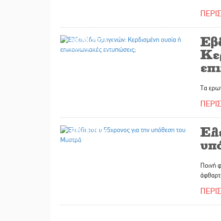
ΠΕΡΙ
Εβ
08/08/2026
Κε
επ
Τα ερωτ
ΠΕΡΙ
Ελ
08/08/2026
υπ
Ποινή φ
άφθαρτο
ΠΕΡΙ