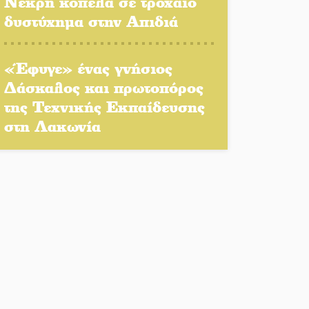
Νεκρή κοπέλα σε τροχαίο
δυστύχημα στην Απιδιά
Αποστολή εξετελέσθη στην
Ταϊβάν: Στη βάση τους τα
«Έφυγε» ένας γνήσιος
παγκόσμια Σπαρτιατόπουλα
Δάσκαλος και πρωτοπόρος
«Ρίζες και Ρεύματα» στο
της Τεχνικής Εκπαίδευσης
Ξηροκάμπι με Ίκαρη και
στη Λακωνία
Ζερβάκη
Αμετάβλητος στο «τριάρι» ο
κίνδυνος φωτιάς σε όλη τη
Λακωνία
Εβδομάδα Ομογενών:
Κερδισμένη ουσία ή
επικοινωνιακές εντυπώσεις;
Ελεύθερος ο 55χρονος για