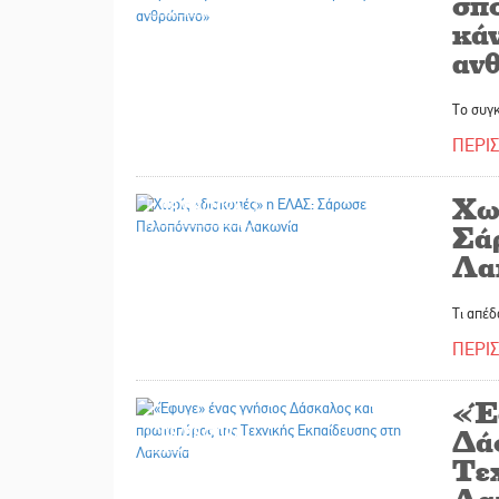
σπ
κάν
αν
Το συγκ
ΠΕΡΙ
Χω
08/08/2026
Σά
Λα
Τι απέδ
ΠΕΡΙ
«Έ
08/08/2026
Δά
Τε