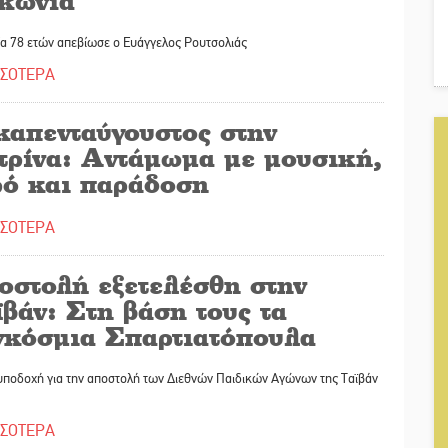
κωνία
ία 78 ετών απεβίωσε ο Ευάγγελος Ρουτσολιάς
ΣΣΟΤΕΡΑ
καπενταύγουστος στην
τρίνα: Αντάμωμα με μουσική,
ρό και παράδοση
ΣΣΟΤΕΡΑ
οστολή εξετελέσθη στην
βάν: Στη βάση τους τα
γκόσμια Σπαρτιατόπουλα
υποδοχή για την αποστολή των Διεθνών Παιδικών Αγώνων της Ταϊβάν
ΣΣΟΤΕΡΑ