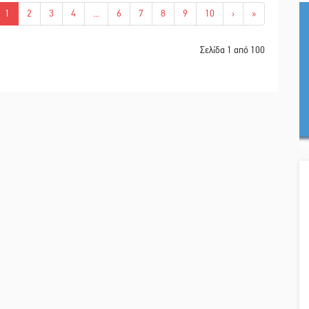
1
2
3
4
...
6
7
8
9
10
›
»
Σελίδα 1 από 100