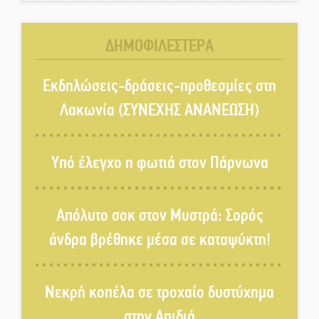
Άρνα: Στήνεται το 3ο Τουρνουά
Τάβλι
ΔΗΜΟΦΙΛΕΣΤΕΡΑ
Αυθεντικό γλέντι με «Γιορτή
Βραστού» στη Σοχά
Εκδηλώσεις-δράσεις-προθεσμίες στη
Λακωνία (ΣΥΝΕΧΗΣ ΑΝΑΝΕΩΣΗ)
Το τελεφερίκ της Μονεμβασιάς
στο τραπέζι του δημόσιου
Υπό έλεγχο η φωτιά στον Πάρνωνα
διαλόγου
Πολιτισμός και παράδοση δίνουν
Απόλυτο σοκ στον Μυστρά: Σορός
ραντεβού στην Αγόριανη
άνδρα βρέθηκε μέσα σε καταψύκτη!
Η Σοχά ετοιμάζεται για ένα
Νεκρή κοπέλα σε τροχαίο δυστύχημα
δυναμικό καλοκαιρινό party
στην Απιδιά