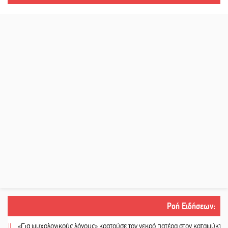
Ροή Ειδήσεων
:
«Για ψυχολογικούς λόγους» κρατούσε τον νεκρό πατέρα στον καταψύκτη
||
Kas