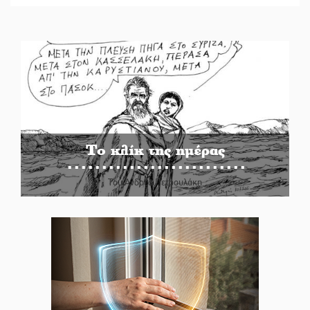
Το κλίκ της ημέρας
Του Ανδρέα Πετρουλάκη