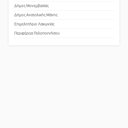
Δήμος Μονεμβασίας
Δήμος Ανατολικής Μάνης
Πού βρίσκεται το ιστορικό
κέντρο της Σπάρτης;
Επιμελητήριο Λακωνίας
Περιφέρεια Πελοποννήσου
Το δικό σας σχόλιο: Ρύποι