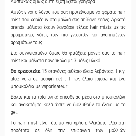
Δυστυχώς όμως αυτή εξατμίζεται γρήγορα.
Αυτός είναι ο λόγος που σας προτείνουμε να φοράτε hair
mist που χαρίζουν στα μαλλιά σας απίθανη εσάνς. Αρκετά
brands μάλιστα έχουν λανσάρει τέλεια hair mists με τις
αρωματικές νότες των πιο γνωστών και αγαπημένων
αρωμάτων τους.
Στο συγκεκριμένο όμως θα φτιάξετε μόνες σας το hair
mist και μάλιστα πανεύκολα με 3 μόλις υλικά.
Θα χρειαστείτε
: 15 σταγόνες αιθέριο έλαιο λεβάντας, 1 κ.γ.
aloe vera σε μορφή gel , 1 κ.γ. έλαιο jojoba και ένα
μπουκαλάκι με vaporisateur.
Βάλτε και τα τρία υλικά απευθείας μέσα στο μπουκαλάκι
και ανακατέψτε καλά ώστε να διαλυθούν τα έλαια με το
gel.
Το hair mist είναι έτοιμο για χρήση. Ψεκάστε ελάχιστη
ποσότητα σε όλη την επιφάνεια των μαλλιών