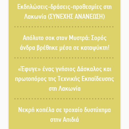
Εκδηλώσεις-δράσεις-προθεσμίες στη
Σωτήρια επέμβαση για ναυτικό
Λακωνία (ΣΥΝΕΧΗΣ ΑΝΑΝΕΩΣΗ)
ανοιχτά του Γυθείου
Απόλυτο σοκ στον Μυστρά: Σορός
Αποστολή εξετελέσθη στην
άνδρα βρέθηκε μέσα σε καταψύκτη!
Ταϊβάν: Στη βάση τους τα
παγκόσμια Σπαρτιατόπουλα
«Έφυγε» ένας γνήσιος Δάσκαλος και
«Ρίζες και Ρεύματα» στο
Ξηροκάμπι με Ίκαρη και
πρωτοπόρος της Τεχνικής Εκπαίδευσης
Ζερβάκη
στη Λακωνία
Αμετάβλητος στο «τριάρι» ο
κίνδυνος φωτιάς σε όλη τη
Νεκρή κοπέλα σε τροχαίο δυστύχημα
Λακωνία
στην Απιδιά
Εβδομάδα Ομογενών:
Κερδισμένη ουσία ή