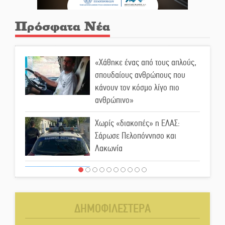
κάνουν τον κόσμο λίγο πιο
ανθρώπινο»
Πρόσφατα Νέα
Χωρίς «διακοπές» η ΕΛΑΣ:
Σάρωσε Πελοπόννησο και
Λακωνία
«Έφυγε» ένας γνήσιος Δάσκαλος
και πρωτοπόρος της Τεχνικής
Εκπαίδευσης στη Λακωνία
«Κλειστά» ανοιχτά προαύλια
στον Δ. Σπάρτης;
Δεκαπενταύγουστος στην
ΔΗΜΟΦΙΛΕΣΤΕΡΑ
Πετρίνα: Αντάμωμα με μουσική,
χορό και παράδοση