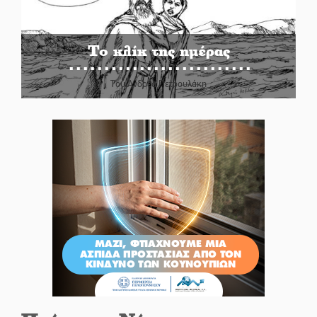
Το κλίκ της ημέρας
Του Ανδρέα Πετρουλάκη