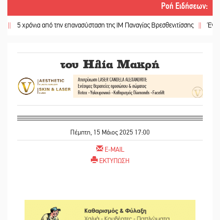
Ροή Ειδήσεων
:
5 χρόνια από την επανασύσταση της ΙΜ Παναγίας Βρεσθενιτίσσης
||
Ένα «ταξίδ
του Ηλία Μακρή
Πέμπτη, 15 Μάιος 2025 17:00
E-MAIL
ΕΚΤΥΠΩΣΗ