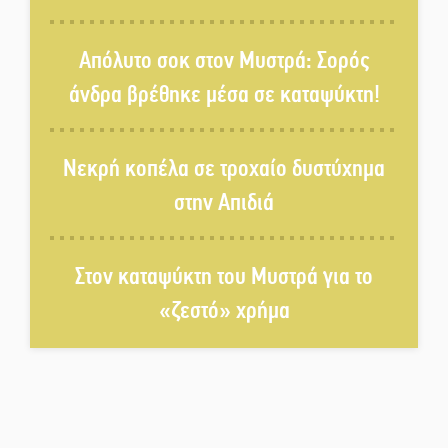
Χασισοφυτεία στην
Παλαιοπαναγιά ξεσκέπασε η
Απόλυτο σοκ στον Μυστρά: Σορός
Αστυνομία
άνδρα βρέθηκε μέσα σε καταψύκτη!
Μπαρόκ μελωδίες κάτω από την
αυγουστιάτικη πανσέληνο της
Νεκρή κοπέλα σε τροχαίο δυστύχημα
Μονεμβασιάς
στην Απιδιά
Διακοπή ρεύματος στο Έλος
Στον καταψύκτη του Μυστρά για το
«ζεστό» χρήμα
Στο Γύθειο η Άντζελα Γκερέκου
Νταλίκα έπεσε σε γκρεμό στον
Κλαδά: Νεκρός ο 48χρονος