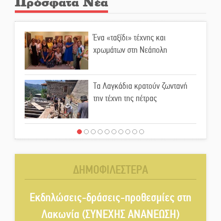
Πρόσφατα Νέα
Ένα «ταξίδι» τέχνης και
χρωμάτων στη Νεάπολη
Τα Λαγκάδια κρατούν ζωντανή
την τέχνη της πέτρας
Στους ρυθμούς της Ελεωνόρας
Ζουγανέλη το Σαϊνοπούλειο
ΔΗΜΟΦΙΛΕΣΤΕΡΑ
Πλούσιο πολιτιστικό πρόγραμμα
δίνει «χρώμα» στον Αύγουστο
Εκδηλώσεις-δράσεις-προθεσμίες στη
του Λαχίου
Λακωνία (ΣΥΝΕΧΗΣ ΑΝΑΝΕΩΣΗ)