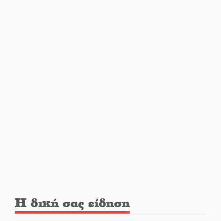
οδηγός
«Ανοιχτή Πόλη» απόψε η Σπάρτη
«ξεκλειδώνει» αγορά και
ψυχαγωγία
«Θέρισε» η άσφαλτος και τον
Ιούλιο στην Πελοπόννησο
Βράβευσε τον Π. Καρρά ο ΑΟ
Κροκεών
Τα μετάλλια των Λακωνόπουλων
στην Ταιβάν
Η δική σας είδηση