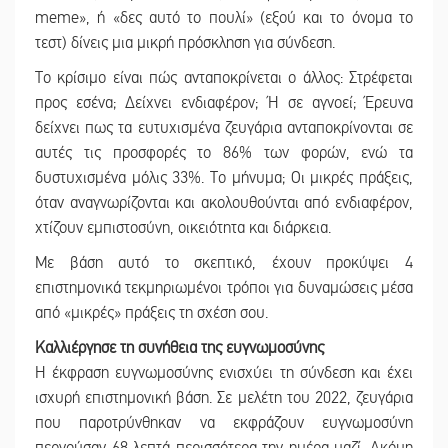
meme», ή «δες αυτό το πουλί» (εξού και το όνομα το
τεστ) δίνεις μια μικρή πρόσκληση για σύνδεση.
Το κρίσιμο είναι πώς ανταποκρίνεται ο άλλος: Στρέφεται
προς εσένα; Δείχνει ενδιαφέρον; Ή σε αγνοεί; Έρευνα
δείχνει πως τα ευτυχισμένα ζευγάρια ανταποκρίνονται σε
αυτές τις προσφορές το 86% των φορών, ενώ τα
δυστυχισμένα μόλις 33%. Το μήνυμα; Οι μικρές πράξεις,
όταν αναγνωρίζονται και ακολουθούνται από ενδιαφέρον,
χτίζουν εμπιστοσύνη, οικειότητα και διάρκεια.
Με βάση αυτό το σκεπτικό, έχουν προκύψει 4
επιστημονικά τεκμηριωμένοι τρόποι για δυναμώσεις μέσα
από «μικρές» πράξεις τη σχέση σου.
Καλλιέργησε τη συνήθεια της ευγνωμοσύνης
Η έκφραση ευγνωμοσύνης ενισχύει τη σύνδεση και έχει
ισχυρή επιστημονική βάση. Σε μελέτη του 2022, ζευγάρια
που παροτρύνθηκαν να εκφράζουν ευγνωμοσύνη
περνούσαν 68 λεπτά περισσότερα την ημέρα μαζί. Ακόμη