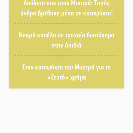
Απόλυτο σοκ στον Μυστρά: Σορός
άνδρα βρέθηκε μέσα σε καταψύκτη!
Στους ρυθμούς της Ελεωνόρας
Ζουγανέλη το Σαϊνοπούλειο
Νεκρή κοπέλα σε τροχαίο δυστύχημα
στην Απιδιά
Πλούσιο πολιτιστικό πρόγραμμα
δίνει «χρώμα» στον Αύγουστο
του Λαχίου
Στον καταψύκτη του Μυστρά για το
«ζεστό» χρήμα
Χασισοφυτεία στην
Παλαιοπαναγιά ξεσκέπασε η
Αστυνομία
Μπαρόκ μελωδίες κάτω από την
αυγουστιάτικη πανσέληνο της
Μονεμβασιάς