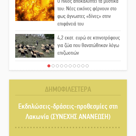
Ο Ήλιος αποκαλύπτει τα μυστικά
του: Νέες εικόνες φέρνουν στο
φως άγνωστες «δίνες» στην
επιφάνειά του
4,2 εκατ. ευρώ σε κτηνοτρόφους
για ζώα που θανατώθηκαν λόγω
επιζωοτιών
Η ψυχολογία της ανατροπής στο
ποδόσφαιρο
ΔΗΜΟΦΙΛΕΣΤΕΡΑ
Ένα «ταξίδι» τέχνης και
χρωμάτων στη Νεάπολη
Εκδηλώσεις-δράσεις-προθεσμίες στη
Λακωνία (ΣΥΝΕΧΗΣ ΑΝΑΝΕΩΣΗ)
Τα Λαγκάδια κρατούν ζωντανή
την τέχνη της πέτρας