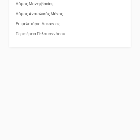
Δήμος Μονεμβασίας
Δήμος Ανατολικής Μάνης
Το δικό σας σχόλιο: Ανοιχτή
επιστολή στον δήμαρχο Σπάρτης
Επιμελητήριο Λακωνίας
για τη λειτουργία του ΚΑΠΗ
Περιφέρεια Πελοποννήσου
Το δικό σας σχόλιο: Παράδειγμα
κοινωνικής αναισθησίας