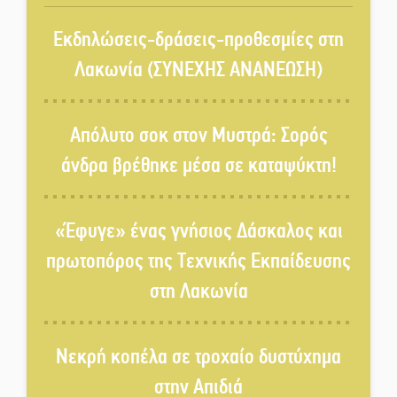
περιφέρεια
Εκδηλώσεις-δράσεις-προθεσμίες στη
Νέα σύνθεση στη Νομαρχιακή
Λακωνία (ΣΥΝΕΧΗΣ ΑΝΑΝΕΩΣΗ)
Επιτροπή ΣΥΡΙΖΑ-ΠΣ Λακωνίας
Απόλυτο σοκ στον Μυστρά: Σορός
«Χάθηκε ένας από τους απλούς,
άνδρα βρέθηκε μέσα σε καταψύκτη!
σπουδαίους ανθρώπους που
κάνουν τον κόσμο λίγο πιο
ανθρώπινο»
«Έφυγε» ένας γνήσιος Δάσκαλος και
Χωρίς «διακοπές» η ΕΛΑΣ:
πρωτοπόρος της Τεχνικής Εκπαίδευσης
Σάρωσε Πελοπόννησο και
στη Λακωνία
Λακωνία
«Έφυγε» ένας γνήσιος Δάσκαλος
Νεκρή κοπέλα σε τροχαίο δυστύχημα
και πρωτοπόρος της Τεχνικής
Εκπαίδευσης στη Λακωνία
στην Απιδιά