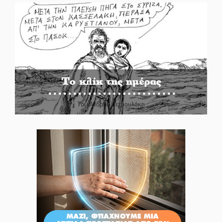
Το κλίκ της ημέρας
Του Ανδρέα Πετρουλάκη