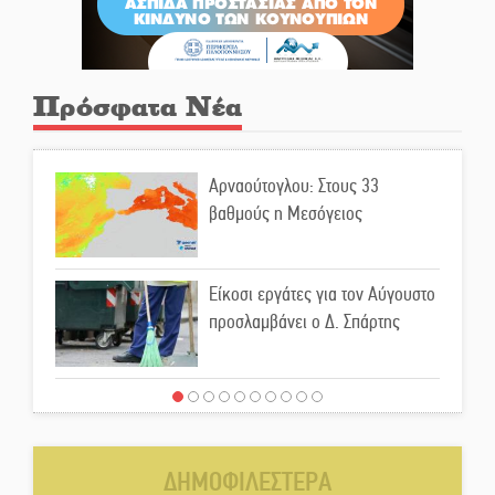
Πρόσφατα Νέα
Αρναούτογλου: Στους 33
βαθμούς η Μεσόγειος
Είκοσι εργάτες για τον Αύγουστο
προσλαμβάνει ο Δ. Σπάρτης
Μιχάλης Μπότας: Digital
Marketing και AI Visibility
δημιουργούν μια νέα αγορά
ΔΗΜΟΦΙΛΕΣΤΕΡΑ
εργασίας για την ελληνική