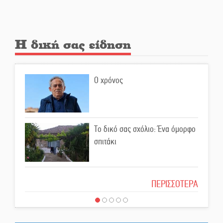
Ξηροκάμπι με Ίκαρη και
Ζερβάκη
Αμετάβλητος στο «τριάρι» ο
Η δική σας είδηση
κίνδυνος φωτιάς σε όλη τη
Λακωνία
Ο χρόνος
Εβδομάδα Ομογενών:
Κερδισμένη ουσία ή
επικοινωνιακές εντυπώσεις;
Το δικό σας σχόλιο: Ένα όμορφο
Ελεύθερος ο 55χρονος για την
σπιτάκι
υπόθεση του Μυστρά
Το δικό σας σχόλιο: Μπράβο στη
ΠΕΡΙΣΣΟΤΕΡΑ
Εκδηλώσεις-δράσεις-
Φιλαρμονική Σπάρτης
προθεσμίες στη Λακωνία
(ΣΥΝΕΧΗΣ ΑΝΑΝΕΩΣΗ)