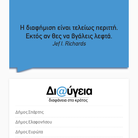
Το δικό σας σχόλιο: Σύντομη
Ποδοσφαιρικό αντάμωμα για
απάντηση σε διθυράμβους για το
τους Κοκκινοραχίτες
παλαιό Δικαστικό Μέγαρο
Το δικό σας σχόλιο: Ιερή
Μάχης συνέχεια των 310 για τη
απόφαση
Λαϊκή Σπάρτης
Το δικό σας σχόλιο: Πώς να
Στον τελικό του Πρωταθλήματος
εμπιστευθείς;
Ελλάδας Beach Soccer ο Π.
Μαρτσούκος
Ο εξωραϊσμός της Πλατείας Ν.
Η Έρη Ρίτσου σχολιάζει τα…
Κόσμου και ένας ελλοχεύων
τραγελαφικά των «κληρονόμων»
κίνδυνος
Δήμος Σπάρτης
Δήμος Ελαφονήσου
Το δικό σας σχόλιο: «Κύριε
πρωθυπουργέ, ντροπή»
Δήμος Ευρώτα