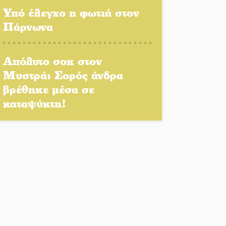
Δημοσιεύτηκε η προκήρυξη
Υπό έλεγχο η φωτιά στον
του διαγωνισμού για το
Πάρνωνα
παλαιό Πρωτοδικείο
Σπάρτης
Απόλυτο σοκ στον
Υπάλληλοι ΠΕ Λακωνίας:
Μυστρά: Σορός άνδρα
«Στο κόκκινο το σύνολο των
βρέθηκε μέσα σε
Υπηρεσιών από την
καταψύκτη!
υποστελέχωση»
Φως σε μπαράζ διαρρήξεων
στον Δ. Ευρώτα
Υπερηφάνεια και
αποθέωση! Δύο μετάλλια
για τη Λακωνία στους
Παιδικούς Αγώνες