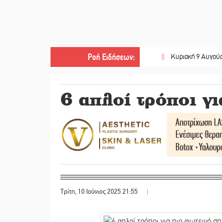
Ροή Ειδήσεων
:
||
Κυριακή 9 Αυγούστου: Καλοκα
6 απλοί τρόποι γι
Τρίτη, 10 Ιούνιος 2025 21:55
|