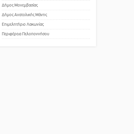
σε καταψύκτη!
Δήμος Μονεμβασίας
αναισθησίας
Δήμος Ανατολικής Μάνης
Πού βρίσκεται το ιστορικό
Επιμελητήριο Λακωνίας
κέντρο της Σπάρτης;
Περιφέρεια Πελοποννήσου
Το δικό σας σχόλιο: Ρύποι