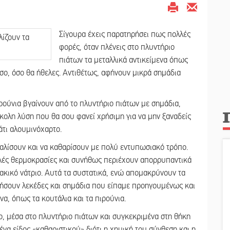
Σίγουρα έχεις παρατηρήσει πως πολλές
φορές, όταν πλένεις στο πλυντήριο
πιάτων τα μεταλλικά αντικείμενα όπως
όσο, όσο θα ήθελες. Αντιθέτως, αφήνουν μικρά σημάδια
ιρούνια βγαίνουν από το πλυντήριο πιάτων με σημάδια,
κολη λύση που θα σου φανεί χρήσιμη για να μην ξαναδείς
άτι αλουμινόχαρτο.
υαλίσουν και να καθαρίσουν με πολύ εντυπωσιακό τρόπο.
λές θερμοκρασίες και συνήθως περιέχουν απορρυπαντικά
ακικό νάτριο. Αυτά τα συστατικά, ενώ απομακρύνουν τα
φήσουν λεκέδες και σημάδια που είπαμε προηγουμένως και
α, όπως τα κουτάλια και τα πιρούνια.
ο, μέσα στο πλυντήριο πιάτων και συγκεκριμένα στη θήκη
ένα είδος «καθαριστικού» διότι η χημική του σύνθεση και η