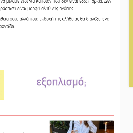
α μιλάμε έτσι για κάποιον που δεν είναι εδώ», αρκεί. Δεν
εράσπιση είναι μορφή αληθινής αγάπης.
λήθεια σου, αλλά ποια εκδοχή της αλήθειας θα διαλέξεις να
οντίζει.