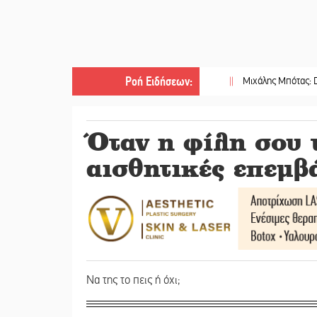
Ροή Ειδήσεων
:
||
Μιχάλης Μπότας: Digital Market
Όταν η φίλη σου τ
αισθητικές επεμβ
Να της το πεις ή όχι;