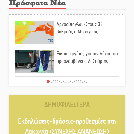
Πρόσφατα Νέα
Αρναούτογλου: Στους 33
βαθμούς η Μεσόγειος
Είκοσι εργάτες για τον Αύγουστο
προσλαμβάνει ο Δ. Σπάρτης
Μιχάλης Μπότας: Digital
Marketing και AI Visibility
δημιουργούν μια νέα αγορά
ΔΗΜΟΦΙΛΕΣΤΕΡΑ
εργασίας για την ελληνική
περιφέρεια
Εκδηλώσεις-δράσεις-προθεσμίες στη
Νέα σύνθεση στη Νομαρχιακή
Λακωνία (ΣΥΝΕΧΗΣ ΑΝΑΝΕΩΣΗ)