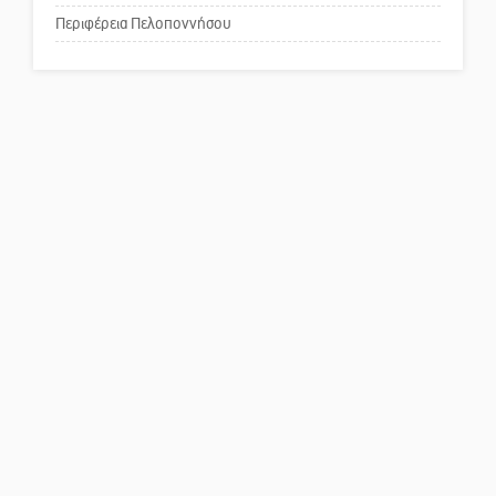
για τη λειτουργία του ΚΑΠΗ
Περιφέρεια Πελοποννήσου
Το δικό σας σχόλιο: Παράδειγμα
κοινωνικής αναισθησίας