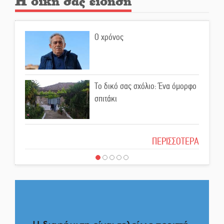
Η δική σας είδηση
κίνδυνος φωτιάς σε όλη τη
Λακωνία
Ο χρόνος
Εβδομάδα Ομογενών:
Κερδισμένη ουσία ή
επικοινωνιακές εντυπώσεις;
Το δικό σας σχόλιο: Ένα όμορφο
Ελεύθερος ο 55χρονος για την
σπιτάκι
υπόθεση του Μυστρά
Το δικό σας σχόλιο: Μπράβο στη
ΠΕΡΙΣΣΟΤΕΡΑ
Εκδηλώσεις-δράσεις-
Φιλαρμονική Σπάρτης
προθεσμίες στη Λακωνία
(ΣΥΝΕΧΗΣ ΑΝΑΝΕΩΣΗ)
Το δικό σας σχόλιο: Σύντομη
Ποδοσφαιρικό αντάμωμα για
απάντηση σε διθυράμβους για το
τους Κοκκινοραχίτες
παλαιό Δικαστικό Μέγαρο