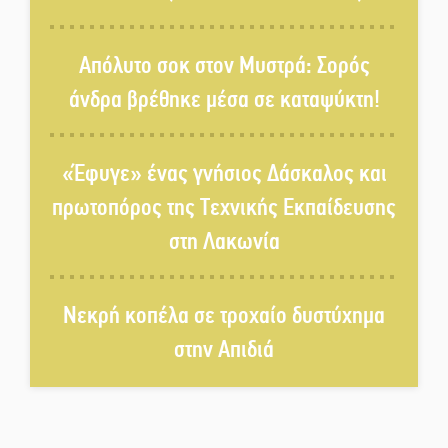
Επιτροπή ΣΥΡΙΖΑ-ΠΣ Λακωνίας
Απόλυτο σοκ στον Μυστρά: Σορός
«Χάθηκε ένας από τους απλούς,
άνδρα βρέθηκε μέσα σε καταψύκτη!
σπουδαίους ανθρώπους που
κάνουν τον κόσμο λίγο πιο
ανθρώπινο»
«Έφυγε» ένας γνήσιος Δάσκαλος και
Χωρίς «διακοπές» η ΕΛΑΣ:
πρωτοπόρος της Τεχνικής Εκπαίδευσης
Σάρωσε Πελοπόννησο και
στη Λακωνία
Λακωνία
«Έφυγε» ένας γνήσιος Δάσκαλος
Νεκρή κοπέλα σε τροχαίο δυστύχημα
και πρωτοπόρος της Τεχνικής
Εκπαίδευσης στη Λακωνία
στην Απιδιά
«Κλειστά» ανοιχτά προαύλια
στον Δ. Σπάρτης;