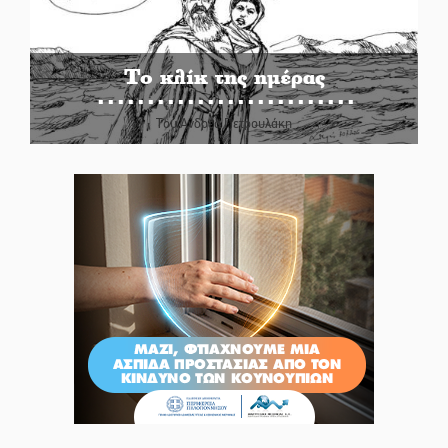
Το κλίκ της ημέρας
Του Ανδρέα Πετρουλάκη