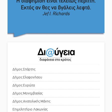
Το δικό σας σχόλιο: Ιερή
Μάχης συνέχεια των 310 για τη
απόφαση
Λαϊκή Σπάρτης
Το δικό σας σχόλιο: Πώς να
Στον τελικό του Πρωταθλήματος
εμπιστευθείς;
Ελλάδας Beach Soccer ο Π.
Μαρτσούκος
Ο εξωραϊσμός της Πλατείας Ν.
Η Έρη Ρίτσου σχολιάζει τα…
Κόσμου και ένας ελλοχεύων
τραγελαφικά των «κληρονόμων»
κίνδυνος
Δήμος Σπάρτης
Δήμος Ελαφονήσου
Το δικό σας σχόλιο: «Κύριε
πρωθυπουργέ, ντροπή»
Δήμος Ευρώτα
Δήμος Μονεμβασίας
Δήμος Ανατολικής Μάνης
Το δικό σας σχόλιο: Ανοιχτή
επιστολή στον δήμαρχο Σπάρτης
Επιμελητήριο Λακωνίας