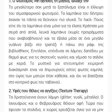
1. Ο Φωτισμός: Μη σβήσεις τη μαγεία, άλλαξέ την
Το μεγαλύτερο σοκ μετά το ξεστόλισμα είναι η έλλειψη
του ατμοσφαιρικού φωτισμού. Τα λαμπάκια του δέντρου
έκαναν τα πάντα να δείχνουν πιο γλυκά. Το hack: Ποιος
είπε ότι τα λαμπάκια είναι μόνο για τα έλατα; Κράτησα μια
σειρά από απλά, λευκά λαμπάκια (χωρίς προγράμματα
που αναβοσβήνουν) και τα έβαλα μέσα σε ένα μεγάλο
γυάλινο βάζο στο τραπέζι ή πάνω στο ράφι της
βιβλιοθήκης. Επιπλέον, επένδυσα σε λάμπες δαπέδου με
θερμό φως για τις σκοτεινές γωνίες και γέμισα το σαλόνι
με κεριά. Το μυστικό για επιτυχημένη χειμερινή
διακόσμηση είναι να δημιουργείς εστίες φωτός χαμηλά,
στο ύψος των ματιών όταν κάθεσαι, και όχι να βασίζεσαι
στο κεντρικό φως του ταβανιού.
2. Υφές που θέλεις να αγγίξεις (Texture Therapy)
Τα Χριστούγεννα έχουν λάμψη (glitter, γυαλί, μέταλλο). Ο
Ιανουάριος και ο Φεβρουάριος θέλουν αφή. Τώρα που
έφυγαν τα στολίδια, ο χώρος χρειάζεται όγκο για να μην