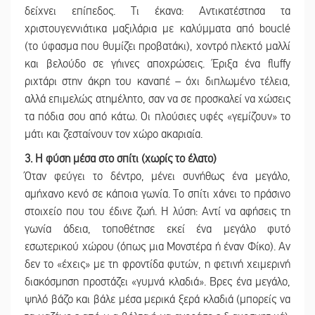
δείχνει επίπεδος. Τι έκανα: Αντικατέστησα τα
χριστουγεννιάτικα μαξιλάρια με καλύμματα από bouclé
(το ύφασμα που θυμίζει προβατάκι), χοντρό πλεκτό μαλλί
και βελούδο σε γήινες αποχρώσεις. Έριξα ένα fluffy
ριχτάρι στην άκρη του καναπέ – όχι διπλωμένο τέλεια,
αλλά επιμελώς ατημέλητο, σαν να σε προσκαλεί να χώσεις
τα πόδια σου από κάτω. Οι πλούσιες υφές «γεμίζουν» το
μάτι και ζεσταίνουν τον χώρο ακαριαία.
3. Η φύση μέσα στο σπίτι (χωρίς το έλατο)
Όταν φεύγει το δέντρο, μένει συνήθως ένα μεγάλο,
αμήχανο κενό σε κάποια γωνία. Το σπίτι χάνει το πράσινο
στοιχείο που του έδινε ζωή. Η λύση: Αντί να αφήσεις τη
γωνία άδεια, τοποθέτησε εκεί ένα μεγάλο φυτό
εσωτερικού χώρου (όπως μια Μονστέρα ή έναν Φίκο). Αν
δεν το «έχεις» με τη φροντίδα φυτών, η φετινή χειμερινή
διακόσμηση προστάζει «γυμνά κλαδιά». Βρες ένα μεγάλο,
ψηλό βάζο και βάλε μέσα μερικά ξερά κλαδιά (μπορείς να