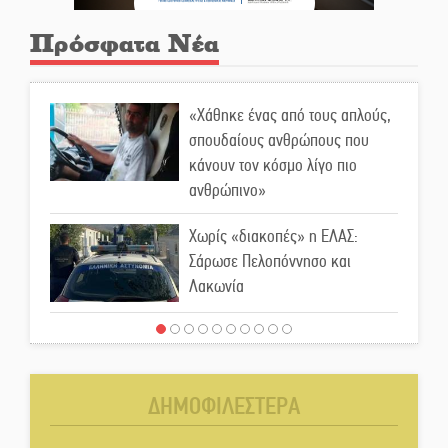
Πρόσφατα Νέα
«Χάθηκε ένας από τους απλούς,
σπουδαίους ανθρώπους που
κάνουν τον κόσμο λίγο πιο
ανθρώπινο»
Χωρίς «διακοπές» η ΕΛΑΣ:
Σάρωσε Πελοπόννησο και
Λακωνία
«Έφυγε» ένας γνήσιος Δάσκαλος
και πρωτοπόρος της Τεχνικής
Εκπαίδευσης στη Λακωνία
ΔΗΜΟΦΙΛΕΣΤΕΡΑ
«Κλειστά» ανοιχτά προαύλια