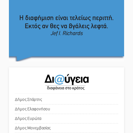
απόφαση
4,2 εκατ. ευρώ σε κτηνοτρόφους
για ζώα που θανατώθηκαν λόγω
Το δικό σας σχόλιο: Πώς να
επιζωοτιών
εμπιστευθείς;
Η ψυχολογία της ανατροπής στο
ποδόσφαιρο
Ο εξωραϊσμός της Πλατείας Ν.
Κόσμου και ένας ελλοχεύων
κίνδυνος
Ένα «ταξίδι» τέχνης και
χρωμάτων στη Νεάπολη
Το δικό σας σχόλιο: «Κύριε
πρωθυπουργέ, ντροπή»
Δήμος Σπάρτης
Δήμος Ελαφονήσου
Το δικό σας σχόλιο: Ανοιχτή
επιστολή στον δήμαρχο Σπάρτης
Δήμος Ευρώτα
για τη λειτουργία του ΚΑΠΗ
Δήμος Μονεμβασίας