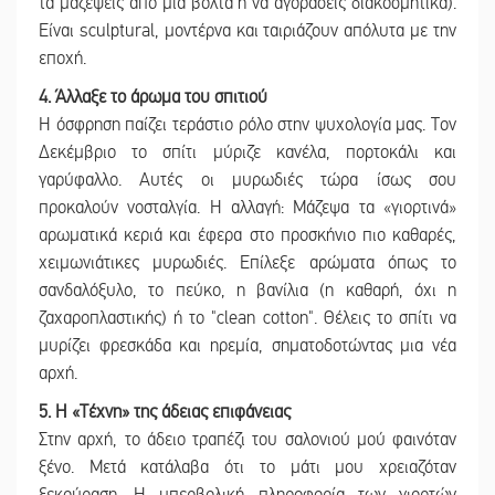
τα μαζέψεις από μια βόλτα ή να αγοράσεις διακοσμητικά).
Είναι sculptural, μοντέρνα και ταιριάζουν απόλυτα με την
εποχή.
4. Άλλαξε το άρωμα του σπιτιού
Η όσφρηση παίζει τεράστιο ρόλο στην ψυχολογία μας. Τον
Δεκέμβριο το σπίτι μύριζε κανέλα, πορτοκάλι και
γαρύφαλλο. Αυτές οι μυρωδιές τώρα ίσως σου
προκαλούν νοσταλγία. Η αλλαγή: Μάζεψα τα «γιορτινά»
αρωματικά κεριά και έφερα στο προσκήνιο πιο καθαρές,
χειμωνιάτικες μυρωδιές. Επίλεξε αρώματα όπως το
σανδαλόξυλο, το πεύκο, η βανίλια (η καθαρή, όχι η
ζαχαροπλαστικής) ή το "clean cotton". Θέλεις το σπίτι να
μυρίζει φρεσκάδα και ηρεμία, σηματοδοτώντας μια νέα
αρχή.
5. Η «Τέχνη» της άδειας επιφάνειας
Στην αρχή, το άδειο τραπέζι του σαλονιού μού φαινόταν
ξένο. Μετά κατάλαβα ότι το μάτι μου χρειαζόταν
ξεκούραση. Η υπερβολική πληροφορία των γιορτών