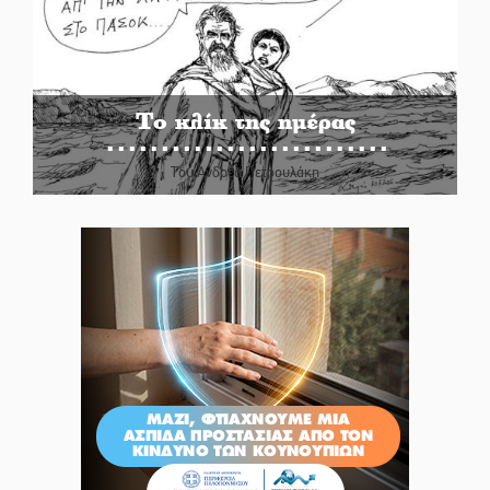
Το κλίκ της ημέρας
Του Ανδρέα Πετρουλάκη