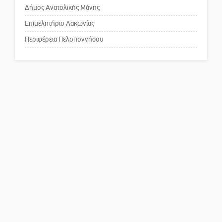
Δήμος Ανατολικής Μάνης
Το δικό σας σχόλιο: Παράδειγμα
κοινωνικής αναισθησίας
Επιμελητήριο Λακωνίας
Περιφέρεια Πελοποννήσου
Πού βρίσκεται το ιστορικό
κέντρο της Σπάρτης;