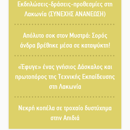
στον Δ. Σπάρτης;
Εκδηλώσεις-δράσεις-προθεσμίες στη
Λακωνία (ΣΥΝΕΧΗΣ ΑΝΑΝΕΩΣΗ)
Δεκαπενταύγουστος στην
Πετρίνα: Αντάμωμα με μουσική,
Απόλυτο σοκ στον Μυστρά: Σορός
χορό και παράδοση
άνδρα βρέθηκε μέσα σε καταψύκτη!
Σωτήρια επέμβαση για ναυτικό
ανοιχτά του Γυθείου
«Έφυγε» ένας γνήσιος Δάσκαλος και
πρωτοπόρος της Τεχνικής Εκπαίδευσης
Αποστολή εξετελέσθη στην
στη Λακωνία
Ταϊβάν: Στη βάση τους τα
παγκόσμια Σπαρτιατόπουλα
Νεκρή κοπέλα σε τροχαίο δυστύχημα
«Ρίζες και Ρεύματα» στο
στην Απιδιά
Ξηροκάμπι με Ίκαρη και
Ζερβάκη