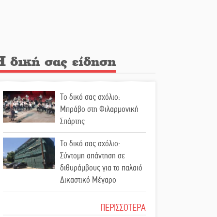
Λακε-Δαιμονικά: Το
κυπαρίσσι του Μυστρά που
φύτρωσε από μια
ξεχασμένη προφητεία
Η δική σας είδηση
Κλήρωσε για τον Αστέρα
Βλαχιώτη στη Γ’ Εθνική
Το δικό σας σχόλιο:
Οδύνη στην Απιδιά για τον
Μπράβο στη Φιλαρμονική
χαμό της 29χρονης Ελένης
Σπάρτης
σε τροχαίο
Το δικό σας σχόλιο:
«Σφραγίδα» έργου και
Σύντομη απάντηση σε
απολογισμού στο
διθυράμβους για το παλαιό
Παναρκαδικό από τον Κυρ.
Δικαστικό Μέγαρο
Διαμαντάκο
Το δικό σας σχόλιο: Ιερή
ΠΕΡΙΣΣΟΤΕΡΑ
Μια «χρυσή» ελαιοκομική
απόφαση