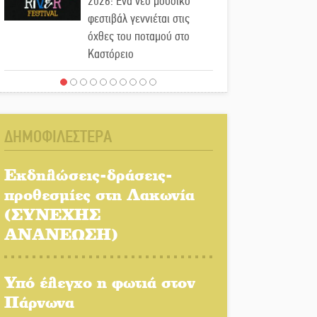
2026: Ένα νέο μουσικό
φεστιβάλ γεννιέται στις
όχθες του ποταμού στο
Καστόρειο
Τα ζάρια παίρνουν «φωτιά»
στην Άρνα: Στήνεται το 3ο
Τουρνουά Τάβλι
ΔΗΜΟΦΙΛΕΣΤΕΡΑ
Αυθεντικό γλέντι με «Γιορτή
Βραστού» στη Σοχά
Εκδηλώσεις-δράσεις-
προθεσμίες στη Λακωνία
(ΣΥΝΕΧΗΣ
Το τελεφερίκ της
Μονεμβασιάς στο τραπέζι
ΑΝΑΝΕΩΣΗ)
του δημόσιου διαλόγου
Υπό έλεγχο η φωτιά στον
Πολιτισμός και παράδοση
δίνουν ραντεβού στην
Πάρνωνα