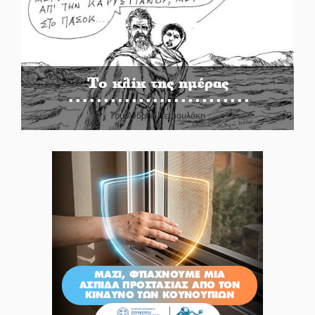
Το κλίκ της ημέρας
Του Ανδρέα Πετρουλάκη