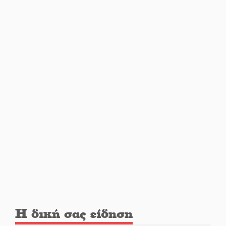
Η Σοχά ετοιμάζεται για ένα
δυναμικό καλοκαιρινό party
Διακοπή μαθημάτων στο
Ματάλειο Κολυμβητήριο την
εβδομάδα του
Δεκαπενταύγουστου
Από Λιβύη είχαν ξεκινήσει οι
μετανάστες που
περισυνελέγησαν στο Ταίναρο
Διακοπή ρεύματος στην Πελλάνα
Η δική σας είδηση