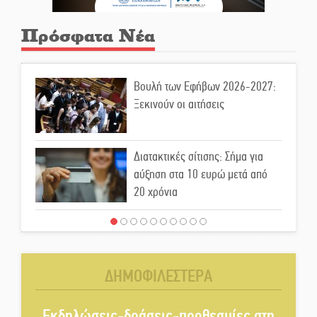
Πρόσφατα Νέα
Βουλή των Εφήβων 2026-2027:
Ξεκινούν οι αιτήσεις
Διατακτικές σίτισης: Σήμα για
αύξηση στα 10 ευρώ μετά από
20 χρόνια
«Για ψυχολογικούς λόγους»
κρατούσε τον νεκρό πατέρα στον
καταψύκτη
ΔΗΜΟΦΙΛΕΣΤΕΡΑ
Kastoras River Festival 2026:
Ένα νέο μουσικό φεστιβάλ
Εκδηλώσεις-δράσεις-προθεσμίες στη