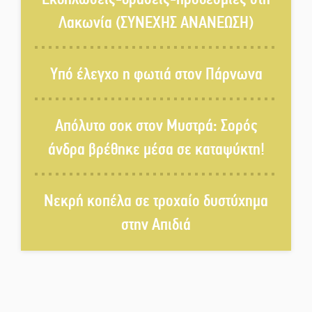
γεννιέται στις όχθες του ποταμού
Λακωνία (ΣΥΝΕΧΗΣ ΑΝΑΝΕΩΣΗ)
στο Καστόρειο
Τα ζάρια παίρνουν «φωτιά» στην
Υπό έλεγχο η φωτιά στον Πάρνωνα
Άρνα: Στήνεται το 3ο Τουρνουά
Τάβλι
Απόλυτο σοκ στον Μυστρά: Σορός
Αυθεντικό γλέντι με «Γιορτή
άνδρα βρέθηκε μέσα σε καταψύκτη!
Βραστού» στη Σοχά
Νεκρή κοπέλα σε τροχαίο δυστύχημα
Το τελεφερίκ της Μονεμβασιάς
στο τραπέζι του δημόσιου
στην Απιδιά
διαλόγου
Πολιτισμός και παράδοση δίνουν
ραντεβού στην Αγόριανη