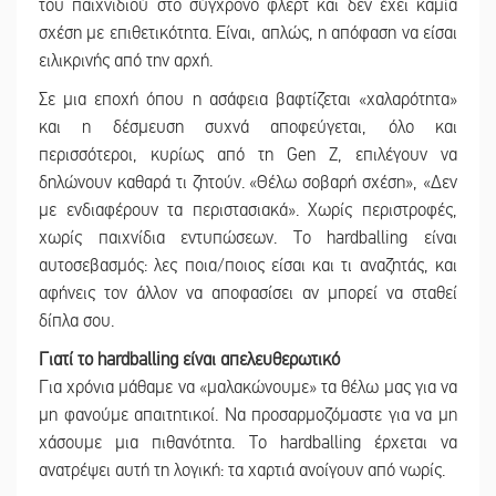
του παιχνιδιού στο σύγχρονο φλερτ και δεν έχει καμία
σχέση με επιθετικότητα. Είναι, απλώς, η απόφαση να είσαι
ειλικρινής από την αρχή.
Σε μια εποχή όπου η ασάφεια βαφτίζεται «χαλαρότητα»
και η δέσμευση συχνά αποφεύγεται, όλο και
περισσότεροι, κυρίως από τη Gen Z, επιλέγουν να
δηλώνουν καθαρά τι ζητούν. «Θέλω σοβαρή σχέση», «Δεν
με ενδιαφέρουν τα περιστασιακά». Χωρίς περιστροφές,
χωρίς παιχνίδια εντυπώσεων. Το hardballing είναι
αυτοσεβασμός: λες ποια/ποιος είσαι και τι αναζητάς, και
αφήνεις τον άλλον να αποφασίσει αν μπορεί να σταθεί
δίπλα σου.
Γιατί το hardballing είναι απελευθερωτικό
Για χρόνια μάθαμε να «μαλακώνουμε» τα θέλω μας για να
μη φανούμε απαιτητικοί. Να προσαρμοζόμαστε για να μη
χάσουμε μια πιθανότητα. Το hardballing έρχεται να
ανατρέψει αυτή τη λογική: τα χαρτιά ανοίγουν από νωρίς.