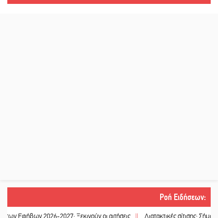
Ροή Ειδήσεων
:
φήβων 2026-2027: Ξεκινούν οι αιτήσεις
||
Διατακτικές σίτισης: Σήμα για αύξ