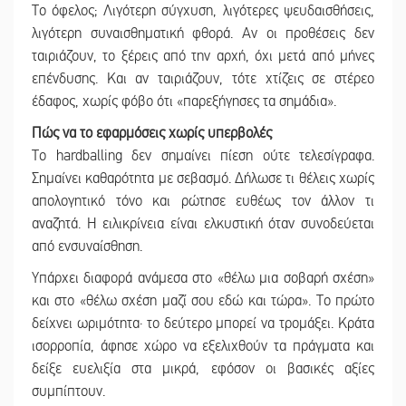
Το όφελος; Λιγότερη σύγχυση, λιγότερες ψευδαισθήσεις,
λιγότερη συναισθηματική φθορά. Αν οι προθέσεις δεν
ταιριάζουν, το ξέρεις από την αρχή, όχι μετά από μήνες
επένδυσης. Και αν ταιριάζουν, τότε χτίζεις σε στέρεο
έδαφος, χωρίς φόβο ότι «παρεξήγησες τα σημάδια».
Πώς να το εφαρμόσεις χωρίς υπερβολές
Το hardballing δεν σημαίνει πίεση ούτε τελεσίγραφα.
Σημαίνει καθαρότητα με σεβασμό. Δήλωσε τι θέλεις χωρίς
απολογητικό τόνο και ρώτησε ευθέως τον άλλον τι
αναζητά. Η ειλικρίνεια είναι ελκυστική όταν συνοδεύεται
από ενσυναίσθηση.
Υπάρχει διαφορά ανάμεσα στο «θέλω μια σοβαρή σχέση»
και στο «θέλω σχέση μαζί σου εδώ και τώρα». Το πρώτο
δείχνει ωριμότητα· το δεύτερο μπορεί να τρομάξει. Κράτα
ισορροπία, άφησε χώρο να εξελιχθούν τα πράγματα και
δείξε ευελιξία στα μικρά, εφόσον οι βασικές αξίες
συμπίπτουν.