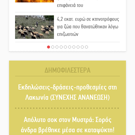
επιφάνειά του
4,2 εκατ. ευρώ σε κτηνοτρόφους
για ζώα που θανατώθηκαν λόγω
επιζωοτιών
Η ψυχολογία της ανατροπής στο
ποδόσφαιρο
ΔΗΜΟΦΙΛΕΣΤΕΡΑ
Ένα «ταξίδι» τέχνης και
χρωμάτων στη Νεάπολη
Εκδηλώσεις-δράσεις-προθεσμίες στη
Λακωνία (ΣΥΝΕΧΗΣ ΑΝΑΝΕΩΣΗ)
Τα Λαγκάδια κρατούν ζωντανή
την τέχνη της πέτρας
Απόλυτο σοκ στον Μυστρά: Σορός
άνδρα βρέθηκε μέσα σε καταψύκτη!