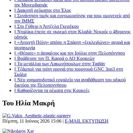
της Μονεμβασιάς
||
Διακοπή ρεύματος στο Έλος
||
Συνάντηση τιμής και ευγνωμοσύνης για τους ομογενείς από
την ΙΜΜΣ
||
Στο Γύθειο η Άντζελα Γκερέκου
||
Νταλίκα έπεσε σε γκρεμό στον Κλαδά: Νεκρός ο 48χρονος
οδηγός
||
«Ανοιχτή Πόλη» απόψε η Σπάρτη «ξεκλειδώνει» αγορά και
ψυχαγωγία
||
«Θέρισε» η άσφαλτος και τον Ιούλιο στην Πελοπόννησο
||
Βράβευσε τον Π. Καρρά ο ΑΟ Κροκεών
||
Τα μετάλλια των Λακωνόπουλων στην Ταιβάν
||
Τζάμπολ για τρίτη χρονιά στο τουρνουά GNC 3on3 στη
Σκάλα
||
Νέο χρηματοδοτικό εργαλείο για αναβάθμιση του οδικού
δικτύου της Πελοποννήσου
||
Καθαρίζονται τα ρέματα στις Κροκεές
Του Ηλία Μακρή
Πέμπτη, 11 Ιούνιος 2026 15:06
|
E-MAIL
ΕΚΤΥΠΩΣΗ