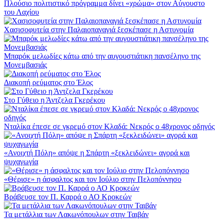
Πλούσιο πολιτιστικό πρόγραμμα δίνει «χρώμα» στον Αύγουστο
του Λαχίου
Χασισοφυτεία στην Παλαιοπαναγιά ξεσκέπασε η Αστυνομία
Μπαρόκ μελωδίες κάτω από την αυγουστιάτικη πανσέληνο της
Μονεμβασιάς
Διακοπή ρεύματος στο Έλος
Στο Γύθειο η Άντζελα Γκερέκου
Νταλίκα έπεσε σε γκρεμό στον Κλαδά: Νεκρός ο 48χρονος οδηγός
«Ανοιχτή Πόλη» απόψε η Σπάρτη «ξεκλειδώνει» αγορά και
ψυχαγωγία
«Θέρισε» η άσφαλτος και τον Ιούλιο στην Πελοπόννησο
Βράβευσε τον Π. Καρρά ο ΑΟ Κροκεών
Τα μετάλλια των Λακωνόπουλων στην Ταιβάν