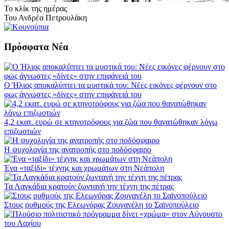
Το κλίκ της ημέρας
Του Ανδρέα Πετρουλάκη
Πρόσφατα Νέα
Ο Ήλιος αποκαλύπτει τα μυστικά του: Νέες εικόνες φέρνουν στο
φως άγνωστες «δίνες» στην επιφάνειά του
4,2 εκατ. ευρώ σε κτηνοτρόφους για ζώα που θανατώθηκαν λόγω
επιζωοτιών
Η ψυχολογία της ανατροπής στο ποδόσφαιρο
Ένα «ταξίδι» τέχνης και χρωμάτων στη Νεάπολη
Τα Λαγκάδια κρατούν ζωντανή την τέχνη της πέτρας
Στους ρυθμούς της Ελεωνόρας Ζουγανέλη το Σαϊνοπούλειο