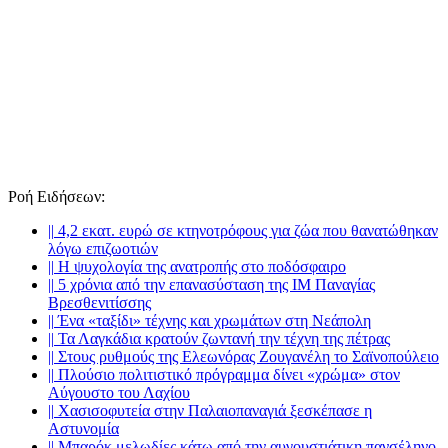
Ροή Ειδήσεων
:
||
4,2 εκατ. ευρώ σε κτηνοτρόφους για ζώα που θανατώθηκαν
λόγω επιζωοτιών
||
Η ψυχολογία της ανατροπής στο ποδόσφαιρο
||
5 χρόνια από την επανασύσταση της ΙΜ Παναγίας
Βρεσθενιτίσσης
||
Ένα «ταξίδι» τέχνης και χρωμάτων στη Νεάπολη
||
Τα Λαγκάδια κρατούν ζωντανή την τέχνη της πέτρας
||
Στους ρυθμούς της Ελεωνόρας Ζουγανέλη το Σαϊνοπούλειο
||
Πλούσιο πολιτιστικό πρόγραμμα δίνει «χρώμα» στον
Αύγουστο του Λαχίου
||
Χασισοφυτεία στην Παλαιοπαναγιά ξεσκέπασε η
Αστυνομία
||
Μπαρόκ μελωδίες κάτω από την αυγουστιάτικη πανσέληνο