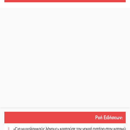
Ροή Ειδήσεων
:
«Για ψυχολογικούς λόγους» κρατούσε τον νεκρό πατέρα στον καταψύκτη
||