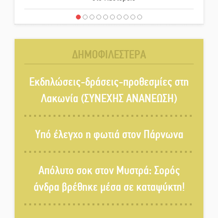
Τα ζάρια παίρνουν «φωτιά» στην
Άρνα: Στήνεται το 3ο Τουρνουά
Τάβλι
ΔΗΜΟΦΙΛΕΣΤΕΡΑ
Αυθεντικό γλέντι με «Γιορτή
Βραστού» στη Σοχά
Εκδηλώσεις-δράσεις-προθεσμίες στη
Λακωνία (ΣΥΝΕΧΗΣ ΑΝΑΝΕΩΣΗ)
Το τελεφερίκ της Μονεμβασιάς
στο τραπέζι του δημόσιου
Υπό έλεγχο η φωτιά στον Πάρνωνα
διαλόγου
Πολιτισμός και παράδοση δίνουν
Απόλυτο σοκ στον Μυστρά: Σορός
ραντεβού στην Αγόριανη
άνδρα βρέθηκε μέσα σε καταψύκτη!
Η Σοχά ετοιμάζεται για ένα