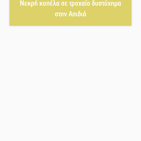
Νεκρή κοπέλα σε τροχαίο δυστύχημα
δυναμικό καλοκαιρινό party
στην Απιδιά
Διακοπή μαθημάτων στο
Ματάλειο Κολυμβητήριο την
εβδομάδα του
Δεκαπενταύγουστου
Από Λιβύη είχαν ξεκινήσει οι
μετανάστες που
περισυνελέγησαν στο Ταίναρο
Διακοπή ρεύματος στην Πελλάνα
Λακε-Δαιμονικά: Το κυπαρίσσι
του Μυστρά που φύτρωσε από