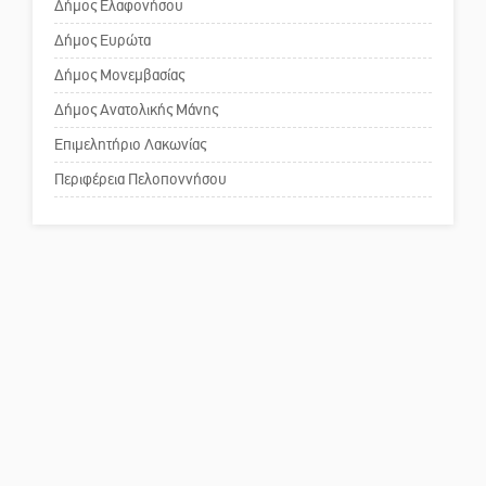
Δήμος Ελαφονήσου
Το δικό σας σχόλιο: Παράδειγμα
κοινωνικής αναισθησίας
Δήμος Ευρώτα
Δήμος Μονεμβασίας
Δήμος Ανατολικής Μάνης
Πού βρίσκεται το ιστορικό
κέντρο της Σπάρτης;
Επιμελητήριο Λακωνίας
Περιφέρεια Πελοποννήσου
Το δικό σας σχόλιο: Ρύποι