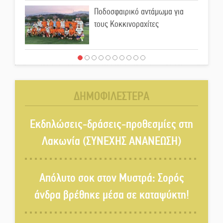
Ποδοσφαιρικό αντάμωμα για
τους Κοκκινοραχίτες
Μάχης συνέχεια των 310 για τη
Λαϊκή Σπάρτης
ΔΗΜΟΦΙΛΕΣΤΕΡΑ
Στον τελικό του Πρωταθλήματος
Ελλάδας Beach Soccer ο Π.
Εκδηλώσεις-δράσεις-προθεσμίες στη
Μαρτσούκος
Λακωνία (ΣΥΝΕΧΗΣ ΑΝΑΝΕΩΣΗ)
Η Έρη Ρίτσου σχολιάζει τα…
τραγελαφικά των «κληρονόμων»
Απόλυτο σοκ στον Μυστρά: Σορός
άνδρα βρέθηκε μέσα σε καταψύκτη!
Ο Ήλιος αποκαλύπτει τα μυστικά
του: Νέες εικόνες φέρνουν στο