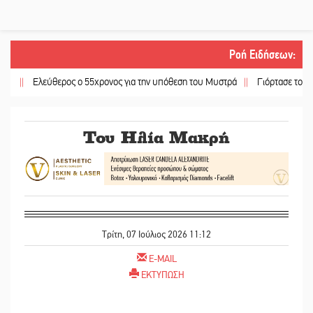
Ροή Ειδήσεων
:
||
Ελεύθερος ο 55χρονος για την υπόθεση του Μυστρά
||
Γιόρτασε το ξωκκλή
Του Ηλία Μακρή
Τρίτη, 07 Ιούλιος 2026 11:12
E-MAIL
ΕΚΤΥΠΩΣΗ