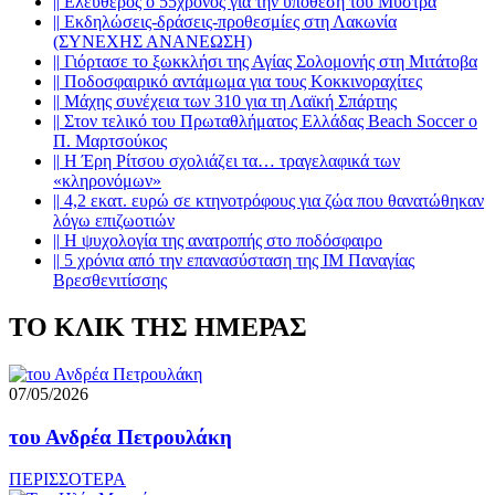
||
Ελεύθερος ο 55χρονος για την υπόθεση του Μυστρά
||
Εκδηλώσεις-δράσεις-προθεσμίες στη Λακωνία
(ΣΥΝΕΧΗΣ ΑΝΑΝΕΩΣΗ)
||
Γιόρτασε το ξωκκλήσι της Αγίας Σολομονής στη Μιτάτοβα
||
Ποδοσφαιρικό αντάμωμα για τους Κοκκινοραχίτες
||
Μάχης συνέχεια των 310 για τη Λαϊκή Σπάρτης
||
Στον τελικό του Πρωταθλήματος Ελλάδας Beach Soccer ο
Π. Μαρτσούκος
||
Η Έρη Ρίτσου σχολιάζει τα… τραγελαφικά των
«κληρονόμων»
||
4,2 εκατ. ευρώ σε κτηνοτρόφους για ζώα που θανατώθηκαν
λόγω επιζωοτιών
||
Η ψυχολογία της ανατροπής στο ποδόσφαιρο
||
5 χρόνια από την επανασύσταση της ΙΜ Παναγίας
Βρεσθενιτίσσης
ΤΟ ΚΛΙΚ ΤΗΣ ΗΜΕΡΑΣ
07/05/2026
του Ανδρέα Πετρουλάκη
ΠΕΡΙΣΣΟΤΕΡΑ