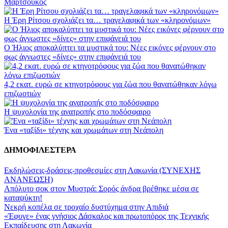
Μαρτσούκος
Η Έρη Ρίτσου σχολιάζει τα… τραγελαφικά των «κληρονόμων»
Ο Ήλιος αποκαλύπτει τα μυστικά του: Νέες εικόνες φέρνουν στο
φως άγνωστες «δίνες» στην επιφάνειά του
4,2 εκατ. ευρώ σε κτηνοτρόφους για ζώα που θανατώθηκαν λόγω
επιζωοτιών
Η ψυχολογία της ανατροπής στο ποδόσφαιρο
Ένα «ταξίδι» τέχνης και χρωμάτων στη Νεάπολη
ΔΗΜΟΦΙΛΕΣΤΕΡΑ
Εκδηλώσεις-δράσεις-προθεσμίες στη Λακωνία (ΣΥΝΕΧΗΣ
ΑΝΑΝΕΩΣΗ)
Απόλυτο σοκ στον Μυστρά: Σορός άνδρα βρέθηκε μέσα σε
καταψύκτη!
Νεκρή κοπέλα σε τροχαίο δυστύχημα στην Απιδιά
«Έφυγε» ένας γνήσιος Δάσκαλος και πρωτοπόρος της Τεχνικής
Εκπαίδευσης στη Λακωνία