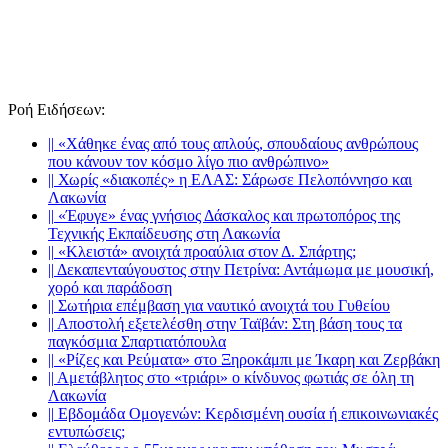
Ροή Ειδήσεων
:
||
«Χάθηκε ένας από τους απλούς, σπουδαίους ανθρώπους
που κάνουν τον κόσμο λίγο πιο ανθρώπινο»
||
Χωρίς «διακοπές» η ΕΛΑΣ: Σάρωσε Πελοπόννησο και
Λακωνία
||
«Έφυγε» ένας γνήσιος Δάσκαλος και πρωτοπόρος της
Τεχνικής Εκπαίδευσης στη Λακωνία
||
«Κλειστά» ανοιχτά προαύλια στον Δ. Σπάρτης;
||
Δεκαπενταύγουστος στην Πετρίνα: Αντάμωμα με μουσική,
χορό και παράδοση
||
Σωτήρια επέμβαση για ναυτικό ανοιχτά του Γυθείου
||
Αποστολή εξετελέσθη στην Ταϊβάν: Στη βάση τους τα
παγκόσμια Σπαρτιατόπουλα
||
«Ρίζες και Ρεύματα» στο Ξηροκάμπι με Ίκαρη και Ζερβάκη
||
Αμετάβλητος στο «τριάρι» ο κίνδυνος φωτιάς σε όλη τη
Λακωνία
||
Εβδομάδα Ομογενών: Κερδισμένη ουσία ή επικοινωνιακές
εντυπώσεις;