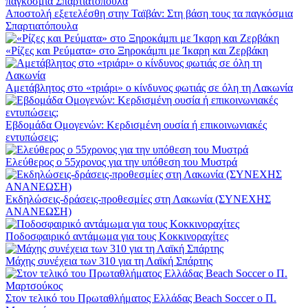
Αποστολή εξετελέσθη στην Ταϊβάν: Στη βάση τους τα παγκόσμια
Σπαρτιατόπουλα
«Ρίζες και Ρεύματα» στο Ξηροκάμπι με Ίκαρη και Ζερβάκη
Αμετάβλητος στο «τριάρι» ο κίνδυνος φωτιάς σε όλη τη Λακωνία
Εβδομάδα Ομογενών: Κερδισμένη ουσία ή επικοινωνιακές
εντυπώσεις;
Ελεύθερος ο 55χρονος για την υπόθεση του Μυστρά
Εκδηλώσεις-δράσεις-προθεσμίες στη Λακωνία (ΣΥΝΕΧΗΣ
ΑΝΑΝΕΩΣΗ)
Ποδοσφαιρικό αντάμωμα για τους Κοκκινοραχίτες
Μάχης συνέχεια των 310 για τη Λαϊκή Σπάρτης
Στον τελικό του Πρωταθλήματος Ελλάδας Beach Soccer ο Π.