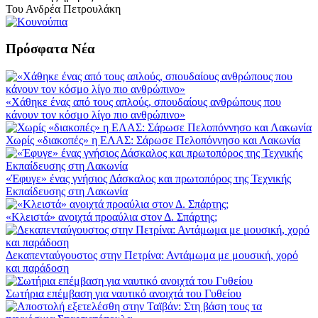
Του Ανδρέα Πετρουλάκη
Πρόσφατα Νέα
«Χάθηκε ένας από τους απλούς, σπουδαίους ανθρώπους που
κάνουν τον κόσμο λίγο πιο ανθρώπινο»
Χωρίς «διακοπές» η ΕΛΑΣ: Σάρωσε Πελοπόννησο και Λακωνία
«Έφυγε» ένας γνήσιος Δάσκαλος και πρωτοπόρος της Τεχνικής
Εκπαίδευσης στη Λακωνία
«Κλειστά» ανοιχτά προαύλια στον Δ. Σπάρτης;
Δεκαπενταύγουστος στην Πετρίνα: Αντάμωμα με μουσική, χορό
και παράδοση
Σωτήρια επέμβαση για ναυτικό ανοιχτά του Γυθείου