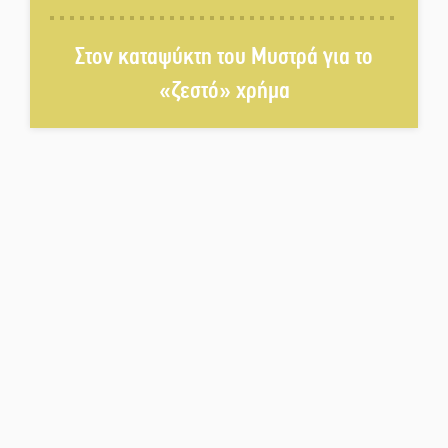
στην Ταιβάν
Στον καταψύκτη του Μυστρά για το
«ζεστό» χρήμα
Τζάμπολ για τρίτη χρονιά στο
τουρνουά GNC 3on3 στη Σκάλα
Νέο χρηματοδοτικό εργαλείο για
αναβάθμιση του οδικού δικτύου
της Πελοποννήσου
Καθαρίζονται τα ρέματα στις
Κροκεές
Σπατάλη και παρανομία
«στραγγίζουν» τη Μάνη