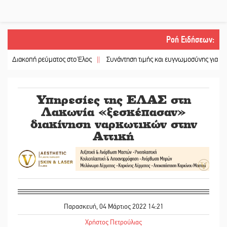
Ροή Ειδήσεων
:
οπή ρεύματος στο Έλος
||
Συνάντηση τιμής και ευγνωμοσύνης για τους ομογε
Υπηρεσίες της ΕΛΑΣ στη
Λακωνία «ξεσκέπασαν»
διακίνηση ναρκωτικών στην
Αττική
Παρασκευή, 04 Μάρτιος 2022 14:21
Χρήστος Πετρούλιας