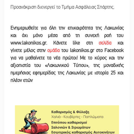
Προανάκριση διενεργεί το Τμήμα Ασφάλειας Σπάρτης.
Ε
νημερωθείτε για όλη την επικαιρότητα της Λακωνίας
και
όχι μόνο μέσα από τη συνεχή ροή του
www.lakonikos.gr. Κάνετε like στη
σελίδα
και
γίνετε
μέλος στην
ομάδα
του lakonikos.gr στο Facebook
για να μαθαίνετε τα νέα πρώτοι! Με το κύρος και την
αξιοπιστία του «Λακωνικού Τύπου
»
,
της μοναδικής
ημερήσιας εφημερίδας της Λακωνίας με ιστορία 25 και
πλέον ετών