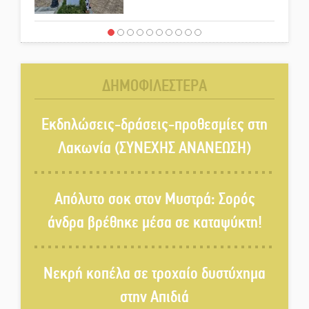
Νταλίκα έπεσε σε γκρεμό στον
Κλαδά: Νεκρός ο 48χρονος
οδηγός
ΔΗΜΟΦΙΛΕΣΤΕΡΑ
«Ανοιχτή Πόλη» απόψε η Σπάρτη
«ξεκλειδώνει» αγορά και
Εκδηλώσεις-δράσεις-προθεσμίες στη
ψυχαγωγία
Λακωνία (ΣΥΝΕΧΗΣ ΑΝΑΝΕΩΣΗ)
«Θέρισε» η άσφαλτος και τον
Ιούλιο στην Πελοπόννησο
Απόλυτο σοκ στον Μυστρά: Σορός
άνδρα βρέθηκε μέσα σε καταψύκτη!
Βράβευσε τον Π. Καρρά ο ΑΟ
Κροκεών
Νεκρή κοπέλα σε τροχαίο δυστύχημα
στην Απιδιά
Τα μετάλλια των Λακωνόπουλων