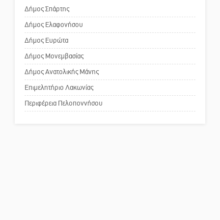
Δήμος Σπάρτης
Δήμος Ελαφονήσου
Το δικό σας σχόλιο: Ανοιχτή
επιστολή στον δήμαρχο Σπάρτης
Δήμος Ευρώτα
για τη λειτουργία του ΚΑΠΗ
Δήμος Μονεμβασίας
Δήμος Ανατολικής Μάνης
Το δικό σας σχόλιο: Παράδειγμα
κοινωνικής αναισθησίας
Επιμελητήριο Λακωνίας
Περιφέρεια Πελοποννήσου
Πού βρίσκεται το ιστορικό
κέντρο της Σπάρτης;