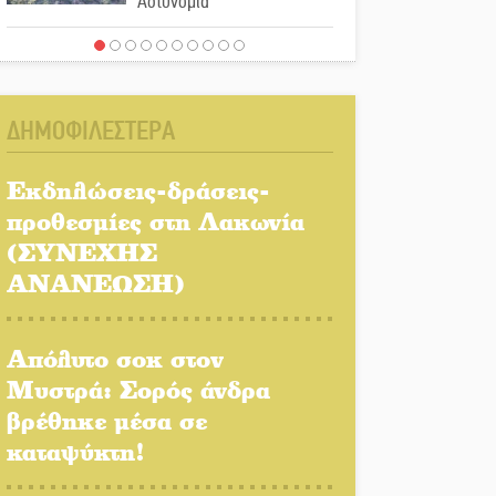
Αστυνομία
Μπαρόκ μελωδίες κάτω
από την αυγουστιάτικη
πανσέληνο της
ΔΗΜΟΦΙΛΕΣΤΕΡΑ
Μονεμβασιάς
Διακοπή ρεύματος στο Έλος
Εκδηλώσεις-δράσεις-
προθεσμίες στη Λακωνία
(ΣΥΝΕΧΗΣ
Στο Γύθειο η Άντζελα
ΑΝΑΝΕΩΣΗ)
Γκερέκου
Απόλυτο σοκ στον
Νταλίκα έπεσε σε γκρεμό
Μυστρά: Σορός άνδρα
στον Κλαδά: Νεκρός ο
βρέθηκε μέσα σε
48χρονος οδηγός
καταψύκτη!
«Ανοιχτή Πόλη» απόψε η