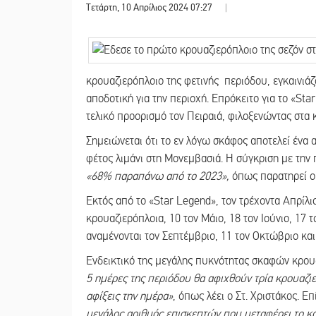
Τετάρτη, 10 Απρίλιος 2024 07:27
|
κρουαζιερόπλοιο της φετινής περιόδου, εγκαινιάζο
αποδοτική για την περιοχή. Επρόκειτο για το «Sta
τελικό προορισμό τον Πειραιά, φιλοξενώντας στα
Σημειώνεται ότι το εν λόγω σκάφος αποτελεί ένα
φέτος λιμάνι στη Μονεμβασιά. Η σύγκριση με την 
«68% παραπάνω από το 2023»,
όπως παρατηρεί ο 
Εκτός από το «Star Legend», τον τρέχοντα Απρίλι
κρουαζιερόπλοια, 10 τον Μάιο, 18 τον Ιούνιο, 17 
αναμένονται τον Σεπτέμβριο, 11 τον Οκτώβριο και
Ενδεικτικό της μεγάλης πυκνότητας σκαφών κρουα
5 ημέρες της περιόδου θα αφιχθούν τρία κρουαζι
αφίξεις την ημέρα»
, όπως λέει ο Στ. Χριστάκος. 
μεγάλος αριθμός επισκεπτών που μεταφέρει το κ