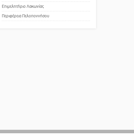
Επιμελητήριο Λακωνίας
Το δικό σας σχόλιο:
Περιφέρεια Πελοποννήσου
Παράδειγμα κοινωνικής
αναισθησίας
Πού βρίσκεται το ιστορικό
κέντρο της Σπάρτης;