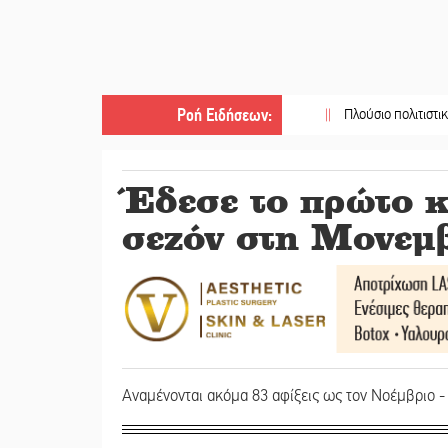
Ροή Ειδήσεων
:
||
Πλούσιο πολιτιστικό πρόγρα
Έδεσε το πρώτο κ
σεζόν στη Μονεμ
Αναμένονται ακόμα 83 αφίξεις ως τον Νοέμβριο -