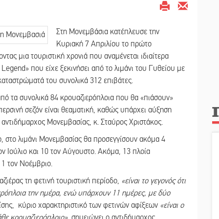
Στη Μονεμβάσια κατέπλευσε την
Κυριακή 7 Απριλίου το πρώτο
ντας μια τουριστική χρονιά που αναμένεται ιδιαίτερα
r Legend» που είχε ξεκινήσει από το λιμάνι του Γυθείου με
 καταστρώματά του συνολικά 312 επιβάτες.
 από τα συνολικά 84 κρουαζιερόπλοια που θα «πιάσουν»
περσινή σεζόν είναι θεαματική, καθώς υπάρχει αύξηση
αντιδήμαρχος Μονεμβασίας, κ. Σταύρος Χριστάκος.
ο, στο λιμάνι Μονεμβασίας θα προσεγγίσουν ακόμα 4
τον Ιούλιο και 10 τον Αύγουστο. Ακόμα, 13 πλοία
 1 τον Νοέμβριο.
ζιέρας τη φετινή τουριστική περίοδο,
«είναι το γεγονός ότι
ερόπλοια την ημέρα, ενώ υπάρχουν 11 ημέρες, με δύο
Επίσης, κύριο χαρακτηριστικό των φετινών αφίξεων
«είναι ο
άθε κρουαζιερόπλοιο»
, σημειώνει ο αντιδήμαρχος.