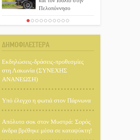
και τον Ιούλιο στην
Πελοπόννησο
Βράβευσε τον Π.
Καρρά ο ΑΟ Κροκεών
ΔΗΜΟΦΙΛΕΣΤΕΡΑ
Τα μετάλλια των
Λακωνόπουλων στην
Εκδηλώσεις-δράσεις-προθεσμίες
Ταιβάν
στη Λακωνία (ΣΥΝΕΧΗΣ
Τζάμπολ για τρίτη
ΑΝΑΝΕΩΣΗ)
χρονιά στο τουρνουά
GNC 3on3 στη Σκάλα
Υπό έλεγχο η φωτιά στον Πάρνωνα
Νέο χρηματοδοτικό
εργαλείο για
Απόλυτο σοκ στον Μυστρά: Σορός
αναβάθμιση του οδικού
άνδρα βρέθηκε μέσα σε καταψύκτη!
δικτύου της
Πελοποννήσου