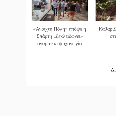
«Ανοιχτή Πόλη» απόψε η
Καθαρίζ
Σπάρτη «ξεκλειδώνει»
στ
αγορά και ψυχαγωγία
Δ