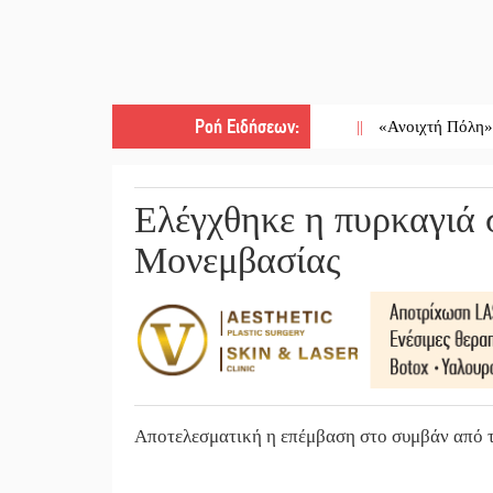
Ροή Ειδήσεων
:
||
«Ανοιχτή Πόλη» απόψε η Σ
Ελέγχθηκε η πυρκαγιά 
Μονεμβασίας
Αποτελεσματική η επέμβαση στο συμβάν από τ