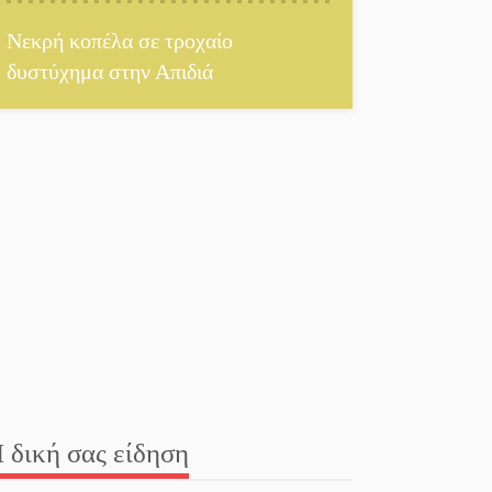
Νεκρή κοπέλα σε τροχαίο
Καθαρίζονται τα ρέματα
δυστύχημα στην Απιδιά
στις Κροκεές
Σπατάλη και παρανομία
«στραγγίζουν» τη Μάνη
Βουλή των Εφήβων
2026-2027: Ξεκινούν οι
αιτήσεις
Διατακτικές σίτισης:
Σήμα για αύξηση στα
10 ευρώ μετά από 20
χρόνια
 δική σας είδηση
«Για ψυχολογικούς