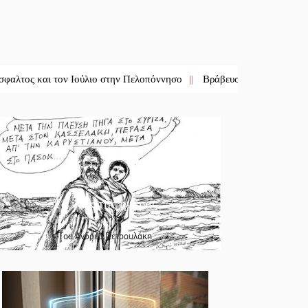
ι τον Ιούλιο στην Πελοπόννησο
||
Βράβευσε τον Π. Καρρά ο ΑΟ Κρο
Το κλίκ της ημέρας
Του Ανδρέα Πετρουλάκη