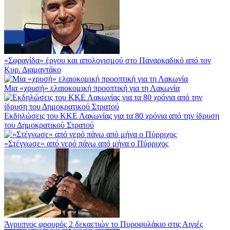
«Σφραγίδα» έργου και απολογισμού στο Παναρκαδικό από τον
Κυρ. Διαμαντάκο
Μια «χρυσή» ελαιοκομική προοπτική για τη Λακωνία
Εκδηλώσεις του ΚΚΕ Λακωνίας για τα 80 χρόνια από την ίδρυση
του Δημοκρατικού Στρατού
«Στέγνωσε» από νερό πάνω από μήνα ο Πύρριχος
Άγρυπνος φρουρός 2 δεκαετιών το Πυροφυλάκιο στις Αιγιές