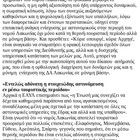
προσωπικό, η μη ορθή αξιοποίηση τού ήδη υπάρχοντος δυναμικού,
η σωματική κόπωση, λόγω των συνεχώς αυξανόμενων
καθηκόντων και η ψυχολογική εξόντωση των υπαλλήλων, λόγω
των διαφορετικών και έντονων περιστατικών, οδηγεί στην
επιτακτική ανάγκη ενίσχυσης με αστυνομικούς στην περιοχή του
νομού Λακωνίας όχι μόνο κατά τη θερινή-τουριστική περίοδο αλλά
σε μόνιμη βάση». Και προσθέτει: «Κύριε υπουργέ, κύριε Αρχηγέ,
είναι αναγκαίο να σταματήσει η οριακή λειτουργία σχεδόν όλων
των υπηρεσιών της Διεύθυνσής μας, αλλά και η δυσχερής
υπηρεσιακή κατάσταση των μελών μας. Αυτό, μπορεί να
επιτευχθεί μόνο με την ικανοποίηση αυτού του δίκαιου αιτήματός
μας, που είναι η ορθολογική διαχείριση των δυνάμεών μας και η
μόνιμη ενίσχυση της ΔΑ Λακωνίας σε μόνιμη βάση».
«Εντελώς αδύνατη η στοιχειώδης αστυνόμευση
εν μέσω τουριστικής περιόδου»
Αρχικά η ΕΑΥΛ επισημαίνει πως «η Ένωσή μας συνεχίζει να
δέχεται καθημερινά παράπονα από τους αγανακτισμένους
συναδέλφους-μέλη μας σχετικά με την κατάσταση σε όλες τις
αστυνομικές υπηρεσίες της έδρας και αλλά και της υπαίθρου».
Είναι γνωστό ότι «ο νομός Λακωνίας αποτελεί τουριστικό
προορισμό για πολλούς επισκέπτες -Ελαφόνησος, Μονεμβάσια,
Γύθειο, Αρεόπολη, Σπάρτη- γεγονός που σημαίνει, ότι εν μέσω
θερινής περιόδου θα είναι εντελώς αδύνατη η στοιχειώδης