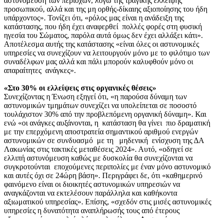
αστυνόμευση των περιοχών, λόγω της τραγικής έλλειψης
προσωπικού, αλλά και της μη ορθής-δίκαιης αξιοποίησης του ήδη
υπάρχοντος». Τονίζει ότι, «ρόλος μας είναι η ανάδειξη της
κατάστασης, που ήδη έχει αναφερθεί πολλές φορές στη φυσική
ηγεσία του Σώματος, παρόλα αυτά όμως δεν έχει αλλάξει κάτι».
Αποτέλεσμα αυτής της κατάστασης «είναι όλες οι αστυνομικές
υπηρεσίες να συνεχίζουν να λειτουργούν μόνο με το φιλότιμο των
συναδέλφων μας αλλά και πάλι μπορούν καλυφθούν μόνο οι
απαραίτητες ανάγκες».
«Στο 30% οι ελλείψεις στις οργανικές θέσεις»
Συνεχίζοντας η Ένωση εξηγεί ότι, «η παρούσα δύναμη των
αστυνομικών τμημάτων συνεχίζει να υπολείπεται σε ποσοστό
τουλάχιστον 30% από την προβλεπόμενη οργανική δύναμη». Και
ενώ «οι ανάγκες αυξάνονται, η κατάσταση θα γίνει πιο δραματική
με την επερχόμενη αποστρατεία σημαντικού αριθμού ενεργών
αστυνομικών σε συνδυασμό με τη μηδενική ενίσχυση της ΔΑ
Λακωνίας στις τακτικές μεταθέσεις 2024». Αυτό, «οδηγεί σε
ελλιπή αστυνόμευση καθώς με δυσκολία θα συνεχίζονται να
συγκροτούνται εποχούμενες περιπολίες με έναν μόνο αστυνομικό
και αυτές όχι σε 24ώρη βάση». Περιγράφει δε, ότι «καθημερινό
φαινόμενο είναι οι διοικητές αστυνομικών υπηρεσιών να
αναγκάζονται να εκτελέσουν παράλληλα και καθήκοντα
αξιωματικού υπηρεσίας». Επίσης, «σχεδόν στις μισές αστυνομικές
υπηρεσίες η δυνατότητα αναπλήρωσής τους από έτερους