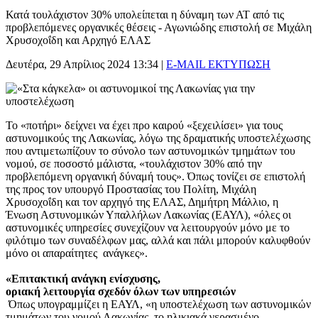
Κατά τουλάχιστον 30% υπολείπεται η δύναμη των ΑΤ από τις
προβλεπόμενες οργανικές θέσεις - Αγωνιώδης επιστολή σε Μιχάλη
Χρυσοχοΐδη και Αρχηγό ΕΛΑΣ
Δευτέρα, 29 Απρίλιος 2024 13:34
|
E-MAIL
ΕΚΤΥΠΩΣΗ
Το «ποτήρι» δείχνει να έχει προ καιρού «ξεχειλίσει» για τους
αστυνομικούς της Λακωνίας, λόγω της δραματικής υποστελέχωσης
που αντιμετωπίζουν το σύνολο των αστυνομικών τμημάτων του
νομού, σε ποσοστό μάλιστα, «τουλάχιστον 30% από την
προβλεπόμενη οργανική δύναμή τους». Όπως τονίζει σε επιστολή
της προς τον υπουργό Προστασίας του Πολίτη, Μιχάλη
Χρυσοχοΐδη και τον αρχηγό της ΕΛΑΣ, Δημήτρη Μάλλιο, η
Ένωση Αστυνομικών Υπαλλήλων Λακωνίας (ΕΑΥΛ), «όλες οι
αστυνομικές υπηρεσίες συνεχίζουν να λειτουργούν μόνο με το
φιλότιμο των συναδέλφων μας, αλλά και πάλι μπορούν καλυφθούν
μόνο οι απαραίτητες ανάγκες».
«Επιτακτική ανάγκη ενίσχυσης,
οριακή λειτουργία σχεδόν όλων των υπηρεσιών
Όπως υπογραμμίζει η ΕΑΥΛ, «η υποστελέχωση των αστυνομικών
τμημάτων του νομού Λακωνίας, το ηλικιακά γερασμένο