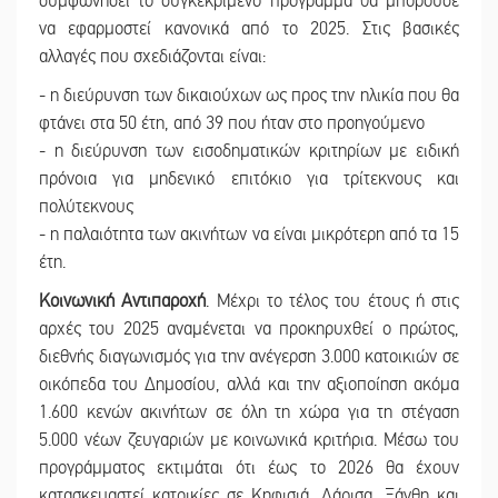
συμφωνήσει το συγκεκριμένο πρόγραμμα θα μπορούσε
να εφαρμοστεί κανονικά από το 2025. Στις βασικές
αλλαγές που σχεδιάζονται είναι:
- η διεύρυνση των δικαιούχων ως προς την ηλικία που θα
φτάνει στα 50 έτη, από 39 που ήταν στο προηγούμενο
- η διεύρυνση των εισοδηματικών κριτηρίων με ειδική
πρόνοια για μηδενικό επιτόκιο για τρίτεκνους και
πολύτεκνους
- η παλαιότητα των ακινήτων να είναι μικρότερη από τα 15
έτη.
Κοινωνική Αντιπαροχή
. Μέχρι το τέλος του έτους ή στις
αρχές του 2025 αναμένεται να προκηρυχθεί ο πρώτος,
διεθνής διαγωνισμός για την ανέγερση 3.000 κατοικιών σε
οικόπεδα του Δημοσίου, αλλά και την αξιοποίηση ακόμα
1.600 κενών ακινήτων σε όλη τη χώρα για τη στέγαση
5.000 νέων ζευγαριών με κοινωνικά κριτήρια. Μέσω του
προγράμματος εκτιμάται ότι έως το 2026 θα έχουν
κατασκευαστεί κατοικίες σε Κηφισιά, Λάρισα, Ξάνθη και