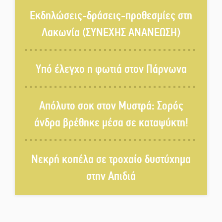
Εκδηλώσεις του ΚΚΕ Λακωνίας
για τα 80 χρόνια από την ίδρυση
Εκδηλώσεις-δράσεις-προθεσμίες στη
του Δημοκρατικού Στρατού
Λακωνία (ΣΥΝΕΧΗΣ ΑΝΑΝΕΩΣΗ)
«Στέγνωσε» από νερό πάνω από
μήνα ο Πύρριχος
Υπό έλεγχο η φωτιά στον Πάρνωνα
Άγρυπνος φρουρός 2 δεκαετιών
Απόλυτο σοκ στον Μυστρά: Σορός
το Πυροφυλάκιο στις Αιγιές
άνδρα βρέθηκε μέσα σε καταψύκτη!
ΔΥΠΑ: Επιπλέον 8.000
Νεκρή κοπέλα σε τροχαίο δυστύχημα
επιδοτούμενες θέσεις στο
πρόγραμμα απασχόλησης
στην Απιδιά
ανέργων 55 ετών και άνω
Μισθός: Το στοίχημα των 1.500
ευρώ