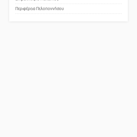
Περιφέρεια Πελοποννήσου
Το δικό σας σχόλιο: Ρύποι