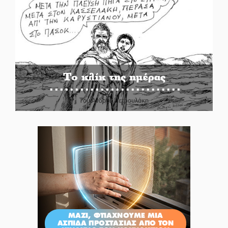
Το κλίκ της ημέρας
Του Ανδρέα Πετρουλάκη