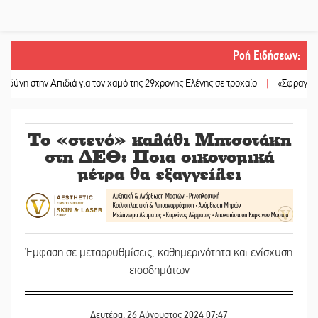
Ροή Ειδήσεων
:
ην Απιδιά για τον χαμό της 29χρονης Ελένης σε τροχαίο
||
«Σφραγίδα» έργου κ
Το «στενό» καλάθι Μητσοτάκη
στη ΔΕΘ: Ποια οικονομικά
μέτρα θα εξαγγείλει
Έμφαση σε μεταρρυθμίσεις, καθημερινότητα και ενίσχυση
εισοδημάτων
Δευτέρα, 26 Αύγουστος 2024 07:47