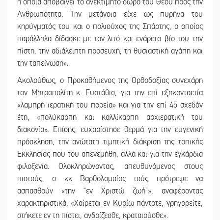
η οποία αποβαίνει το ανεκτίμητο δώρο του Θεού προς την
Ανθρωπότητα. Την μετάνοια είχε ως πυρήνα του
κηρύγματός του και ο πολιούχος της Σπάρτης, ο οποίος
παράλληλα δίδασκε με τον λιτό και ενάρετο βίο του την
πίστη, την αδιάλειπτη προσευχή, τη θυσιαστική αγάπη και
την ταπείνωση».
Ακολούθως, ο Προκαθήμενος της Ορθοδοξίας συνεχάρη
τον Μητροπολίτη κ. Ευστάθιο, για την επί εξηκονταετία
«λαμπρή ιερατική του πορεία» και για την επί 45 σχεδόν
έτη, «πολύκαρπη και καλλίκαρπη αρχιερατική του
διακονία». Επίσης, ευχαρίστησε θερμά για την ευγενική
πρόσκληση, την ανώτατη τιμητική διάκριση της τοπικής
Εκκλησίας που του απενεμήθη, αλλά και για την εγκάρδια
φιλοξενία. Ολοκληρώνοντας, απευθυνόμενος στους
πιστούς, ο κκ Βαρθολομαίος τούς πρότρεψε να
ασπασθούν «την “εν Χριστώ ζωή”», αναφέροντας
χαρακτηριστικά: «Χαίρεται εν Κυρίω πάντοτε, γρηγορείτε,
στήκετε εν τη πίστει, ανδρίζεσθε, κραταιούσθε».