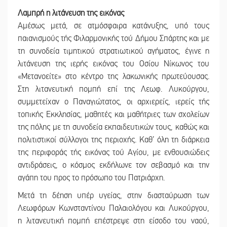
Λαμπρή η λιτάνευση της εικόνας
Αμέσως μετά, σε ατμόσφαιρα κατάνυξης, υπό τους
παιανισμούς τής Φιλαρμονικής τού Δήμου Σπάρτης και με
τη συνοδεία τιμητικού στρατιωτικού αγήματος, έγινε η
λιτάνευση της ιερής εικόνας του Οσίου Νίκωνος του
«Μετανοείτε» στο κέντρο της λακωνικής πρωτεύουσας.
Στη λιτανευτική πομπή επί της Λεωφ. Λυκούργου,
συμμετείχαν ο Παναγιώτατος, οι αρχιερείς, ιερείς τής
τοπικής Εκκλησίας, μαθητές και μαθήτριες των σχολείων
της πόλης με τη συνοδεία εκπαιδευτικών τους, καθώς και
πολιτιστικοί σύλλογοι της περιοχής. Καθ’ όλη τη διάρκεια
της περιφοράς τής εικόνας τού Αγίου, με ενθουσιώδεις
αντιδράσεις, ο κόσμος εκδήλωνε τον σεβασμό και την
αγάπη του προς το πρόσωπο του Πατριάρχη.
Μετά τη δέηση υπέρ υγείας, στην διασταύρωση των
Λεωφόρων Κωνσταντίνου Παλαιολόγου και Λυκούργου,
η λιτανευτική πομπή επέστρεψε στη είσοδο του ναού,