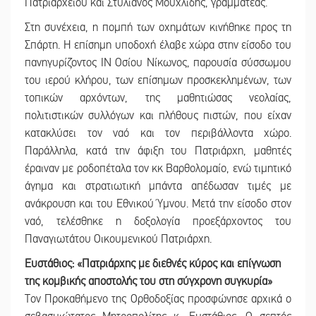
Πατριαρχείου και Στυλιανός Μουχλίδης, γραμματέας.
Στη συνέχεια, η πομπή των οχημάτων κινήθηκε προς τη
Σπάρτη. Η επίσημη υποδοχή έλαβε χώρα στην είσοδο του
πανηγυρίζοντος ΙΝ Οσίου Νίκωνος, παρουσία σύσσωμου
του ιερού κλήρου, των επίσημων προσκεκλημένων, των
τοπικών αρχόντων, της μαθητιώσας νεολαίας,
πολιτιστικών συλλόγων και πλήθους πιστών, που είχαν
κατακλύσει τον ναό και τον περιβάλλοντα χώρο.
Παράλληλα, κατά την άφιξη του Πατριάρχη, μαθητές
έραιναν με ροδοπέταλα τον κκ Βαρθολομαίο, ενώ τιμητικό
άγημα και στρατιωτική μπάντα απέδωσαν τιμές με
ανάκρουση και του Εθνικού Ύμνου. Μετά την είσοδο στον
ναό, τελέσθηκε η δοξολογία προεξάρχοντος του
Παναγιωτάτου Οικουμενικού Πατριάρχη.
Ευστάθιος: «Πατριάρχης με διεθνές κύρος και επίγνωση
της κομβικής αποστολής του στη σύγχρονη συγκυρία»
Τον Προκαθήμενο της Ορθοδοξίας προσφώνησε αρχικά ο