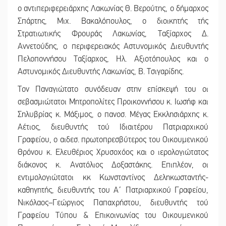
ο αντιπεριφερειάρχης Λακωνίας Θ. Βερούτης, ο δήμαρχος
Σπάρτης, Μιχ. Βακαλόπουλος, ο διοικητής τής
Στρατιωτικής Φρουράς Λακωνίας, Ταξίαρχος Δ.
Αννετούδης, ο περιφερειακός Αστυνομικός Διευθυντής
Πελοποννήσου Ταξίαρχος, Ηλ. Αξιοτόπουλος και ο
Αστυνομικός Διευθυντής Λακωνίας, Β. Τσιγαρίδης.
Τον Παναγιώτατο συνόδευαν στην επίσκεψή του οι
σεβασμιώτατοι Μητροπολίτες Προικοννήσου κ. Ιωσήφ και
Σηλυβρίας κ. Μάξιμος, ο πανοσ. Μέγας Εκκλησιάρχης κ.
Αέτιος, διευθυντής τού Ιδιαιτέρου Πατριαρχικού
Γραφείου, ο αιδεσ. πρωτοπρεσβύτερος του Οικουμενικού
Θρόνου κ. Ελευθέριος Χρυσοχόος και ο ιερολογιώτατος
διάκονος κ. Ανατόλιος Δοξαστάκης. Επιπλέον, οι
εντιμολογιώτατοι κκ Κωνσταντίνος Δεληκωσταντής-
καθηγητής, διευθυντής του Α΄ Πατριαρχικού Γραφείου,
Νικόλαος–Γεώργιος Παπαχρήστου, διευθυντής τού
Γραφείου Τύπου & Επικοινωνίας του Οικουμενικού