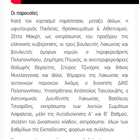
Οι παρουσίες
Κατά τον εορτασμό παρέστησαν, μεταξύ άλλων, η
υφυπουργός Παιδείας, Θρησκευμάτων & Αθλητισμού,
Ζέττα Μακρή, ως εκπρόσωπος του προέδρου της
ελληνικής κυβέρνησης, οι τρεις βουλευτές Λακωνίας και
βουλευτές όμορων νομών, ο περιφερειάρχης
Πελοποννήσου, Δημήτρης Πτωχός, οι αντιπεριφερειάρχες
Θοδωρής Βερούτης, Σπύρος Τζινιέρης και Θάνος
Μιχελόγγονας και άλλοι, δήμαρχοι της Λακωνίας και
γειτονικών περιοχών. Ακόμα, ο διοικητής ΔΙΚΕ
Πελοποννήσου, Υποστράτηγος Απόστολος Τσουλουβής, ο
Αστυνομικός Διευθυντής Λακωνίας, Βασίλειος
Τσιγαρίδης, εκπρόσωποι των λοιπών Σωμάτων
Ασφαλείας, μέλη της Αυτοδιοίκησης Α΄ και Β΄ Βαθμού,
στελέχη τού Δικαστικού κλάδου, εκπρόσωποι όλων των
βαθμίδων τής Εκπαίδευσης, φορέων και συλλόγων.