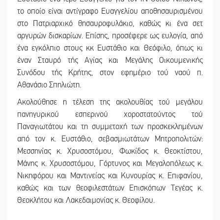
το οποίο είναι αντίγραφο Ευαγγελίου αποθησαυρισμένου
στο Πατριαρχικό θησαυροφυλάκιο, καθώς κι ένα σετ
αργυρών δισκαρίων. Επίσης, προσέφερε ως ευλογία, από
ένα εγκόλπιο στους κκ Ευστάθιο και Θεόφιλο, όπως κι
έναν Σταυρό τής Αγίας και Μεγάλης Οικουμενικής
Συνόδου τής Κρήτης, στον εφημέριο τού ναού π.
Αθανάσιο Σπηλιώτη.
Ακολούθησε η τέλεση της ακολουθίας τού μεγάλου
πανηγυρικού εσπερινού χοροστατούντος τού
Παναγιωτάτου και τη συμμετοχή των προσκεκλημένων
από τον κ. Ευστάθιο, σεβασμιωτάτων Μητροπολιτών:
Μεσσηνίας κ. Χρυσοστόμου, Φωκίδος κ. Θεοκτίστου,
Μάνης κ. Χρυσοστόμου, Γόρτυνος και Μεγαλοπόλεως κ.
Νικηφόρου και Μαντινείας και Κυνουρίας κ. Επιφανίου,
καθώς και των θεοφιλεστάτων Επισκόπων Τεγέας κ.
Θεοκλήτου και Λακεδαιμονίας κ. Θεοφίλου.