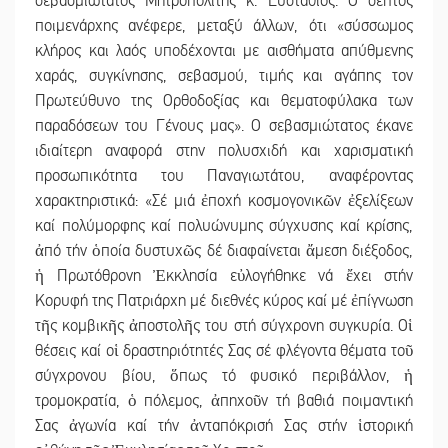
σεβασμιώτατος Μητροπολίτης κ. Ευστάθιος. Ο σεπτός
ποιμενάρχης ανέφερε, μεταξύ άλλων, ότι «σύσσωμος
κλήρος και λαός υποδέχονται με αισθήματα απύθμενης
χαράς, συγκίνησης, σεβασμού, τιμής και αγάπης τον
Πρωτεύθυνο της Ορθοδοξίας και θεματοφύλακα των
παραδόσεων του Γένους μας». Ο σεβασμιώτατος έκανε
ιδιαίτερη αναφορά στην πολυσχιδή και χαρισματική
προσωπικότητα του Παναγιωτάτου, αναφέροντας
χαρακτηριστικά: «Σέ μιά ἐποχή κοσμογονικῶν ἐξελίξεων
καί πολύμορφης καί πολυώνυμης σύγχυσης καί κρίσης,
ἀπό τήν ὁποία δυστυχῶς δέ διαφαίνεται ἄμεση διέξοδος,
ἡ Πρωτόθρονη Ἐκκλησία εὐλογήθηκε νά ἔχει στήν
Κορυφή της Πατριάρχη μέ διεθνές κύρος καί μέ ἐπίγνωση
τῆς κομβικῆς ἀποστολῆς του στή σύγχρονη συγκυρία. Οἱ
θέσεις καί οἱ δραστηριότητές Σας σέ φλέγοντα θέματα τοῦ
σύγχρονου βίου, ὅπως τό φυσικό περιβάλλον, ἡ
τρομοκρατία, ὁ πόλεμος, ἀπηχοῦν τή βαθιά ποιμαντική
Σας ἀγωνία καί τήν ἀνταπόκρισή Σας στήν ἱστορική