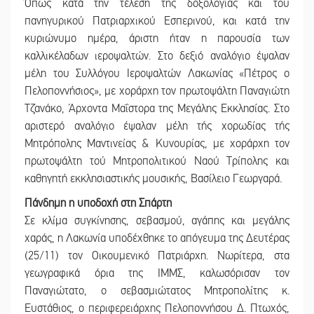
Όπως κατά την τέλεση της δοξολογίας και του
πανηγυρικού Πατριαρχικού Εσπερινού, και κατά την
κυριώνυμο ημέρα, άριστη ήταν η παρουσία των
καλλικέλαδων ιεροψαλτών. Στο δεξιό αναλόγιο έψαλαν
μέλη του Συλλόγου Ιεροψαλτών Λακωνίας «Πέτρος ο
Πελοποννήσιος», με χοράρχη τον πρωτοψάλτη Παναγιώτη
Τζανάκο, Άρχοντα Μαΐστορα της Μεγάλης Εκκλησίας. Στο
αριστερό αναλόγιο έψαλαν μέλη τής χορωδίας τής
Μητρόπολης Μαντινείας & Κυνουρίας, με χοράρχη τον
πρωτοψάλτη τού Μητροπολιτικού Ναού Τρίπολης και
καθηγητή εκκλησιαστικής μουσικής, Βασίλειο Γεωργαρά.
Πάνδημη η υποδοχή στη Σπάρτη
Σε κλίμα συγκίνησης, σεβασμού, αγάπης και μεγάλης
χαράς, η Λακωνία υποδέχθηκε το απόγευμα της Δευτέρας
(25/11) τον Οικουμενικό Πατριάρχη. Νωρίτερα, στα
γεωγραφικά όρια της ΙΜΜΣ, καλωσόρισαν τον
Παναγιώτατο, ο σεβασμιώτατος Μητροπολίτης κ.
Ευστάθιος, ο περιφερειάρχης Πελοποννήσου Δ. Πτωχός,