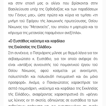
και στην εποχή μας οι ολίγοι που βρίσκονται στην
Βασιλεύουσα υπέρ της Ορθοδοξίας και των παραδόσεων
του Γένους μας», ώστε πρώτα και κύρια να τιμήσει «τη
μνήμη τού Εφόρου τής λακωνικής πρωτεύουσας, Οσίου
Νίκωνος του “Μετανοείτε”, του οποίου η μαρτυρία και το
κήρυγμα της μετανοίας παραμένουν ανεξίτηλα».
«Ο Ευστάθιος καύχημα και κεφάλαιο
της Εκκλησίας της Ελλάδος»
Στη συνέχεια, ο Πατριάρχης μίλησε με θερμά λόγια για τον
σεβασμιώτατο κ. Ευστάθιο, για τον οποίο ανέφερε ότι
είναι «αντάξιος συνεχιστής τού ποιμαντικού έργου τού
Οσίου Νίκωνος, αφού κοσμείται με ανεκτίμητη,
πολυεπίπεδη και πολυσχιδή πνευματική και όχι μόνο
προσφορά». Ακόμα, ο Παναγιώτατος χαρακτήρισε τον
σεπτό ποιμενάρχη, «καύχημα και κεφάλαιο της Εκκλησίας
τής Ελλάδος», αναφέροντας χαρακτηριστικά ότι «φέγγει
ως λύχνος εν τη σκοτία, οδηγώντας σε ευστάθεια τα των