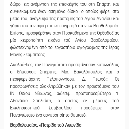
δώρο, εις ανάμνηση της επισκέψής του στη Σπάρτη, και
συγκεκριμένα έναν ασημένιο δίσκο, ο οποίος φέρει στο
μέσο του, ανάγλυφο της προτομής τού Αγίου Ανανίου και
γύρω του την αφιερωτική επιγραφή στον κκ Βαρθολομαίο.
Επίσης, προσφέρθηκε στον Προκαθήμενο της Ορθοδοξίας
μία χειροποίητη εικόνα τού Αγίου Βαρθολομαίου,
φιλοτεχνημένη από το εργαστήριο αγιογραφίας της Ιεράς
Μονής Ζερμπίτσης.
Ακολούθως, τον Παναγιώτατο προσφώνησαν καταλλήλως
ο δήμαρχος Σπάρτης, Μιχ. Βακαλόπουλος και ο
περιφερειάρχης Πελοποννήσου, Δ. Πτωχός. Οι
προσφωνήσεις ολοκληρώθηκαν με τον προϊστάμενο του
ΙΝ Οσίου Νίκωνος, αιδεσιμ. πρωτοπρεσβύτερο π.
Αθανάσιο Σπηλιώτη, ο οποίος εκ μέρους τού
Εκκλησιαστικού Συμβουλίου προσέφερε στον
Παναγιώτατο ένα αργυροποίητο θυμιατό.
Βαρθολομαίος: «Πατρίδα τού Λεωνίδα