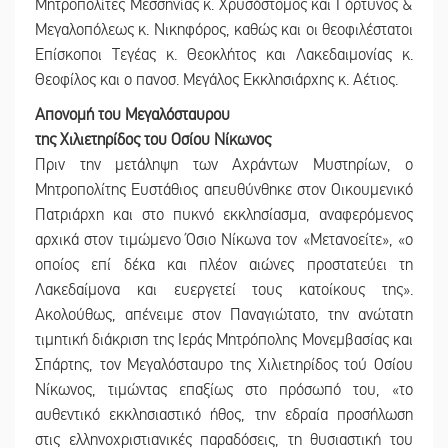
Μητροπολίτες Μεσσηνίας κ. Χρυσόστομος και Γόρτυνος &
Μεγαλοπόλεως κ. Νικηφόρος, καθώς και οι θεοφιλέστατοι
Επίσκοποι Τεγέας κ. Θεοκλήτος και Λακεδαιμονίας κ.
Θεοφίλος και ο πανοσ. Μεγάλος Εκκλησιάρχης κ. Αέτιος.
Απονομή του Μεγαλόσταυρου
της Χιλιετηρίδος του Οσίου Νίκωνος
Πριν την μετάληψη των Αχράντων Μυστηρίων, ο
Μητροπολίτης Ευστάθιος απευθύνθηκε στον Οικουμενικό
Πατριάρχη και στο πυκνό εκκλησίασμα, αναφερόμενος
αρχικά στον τιμώμενο Όσιο Νίκωνα τον «Μετανοείτε», «ο
οποίος επί δέκα και πλέον αιώνες προστατεύει τη
Λακεδαίμονα και ευεργετεί τους κατοίκους της».
Ακολούθως, απένειμε στον Παναγιώτατο, την ανώτατη
τιμητική διάκριση της Ιεράς Μητρόπολης Μονεμβασίας και
Σπάρτης, τον Μεγαλόσταυρο της Χιλιετηρίδος τού Οσίου
Νίκωνος, τιμώντας επαξίως στο πρόσωπό του, «το
αυθεντικό εκκλησιαστικό ήθος, την εδραία προσήλωση
στις ελληνοχριστιανικές παραδόσεις, τη θυσιαστική του