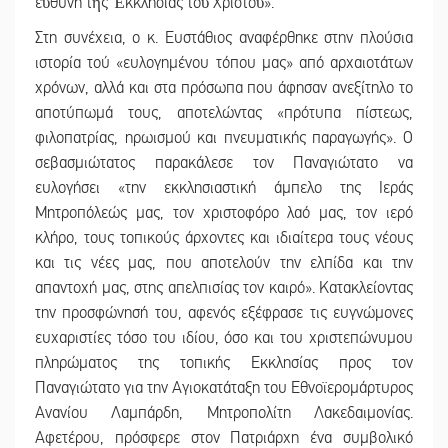
εὐθύνη τῆς Ἐκκλησίας τοῦ Χριστοῦ».
Στη συνέχεια, ο κ. Ευστάθιος αναφέρθηκε στην πλούσια
ιστορία τού «ευλογημένου τόπου μας» από αρχαιοτάτων
χρόνων, αλλά και στα πρόσωπα που άφησαν ανεξίτηλο το
αποτύπωμά τους, αποτελώντας «πρότυπα πίστεως,
φιλοπατρίας, ηρωισμού και πνευματικής παραγωγής». Ο
σεβασμιώτατος παρακάλεσε τον Παναγιώτατο να
ευλογήσει «την εκκλησιαστική άμπελο της Ιεράς
Μητροπόλεώς μας, τον χριστοφόρο λαό μας, τον ιερό
κλήρο, τους τοπικούς άρχοντες και ιδιαίτερα τους νέους
και τις νέες μας, που αποτελούν την ελπίδα και την
απαντοχή μας, στης απελπισίας τον καιρό». Κατακλείοντας
την προσφώνησή του, αφενός εξέφρασε τις ευγνώμονες
ευχαριστίες τόσο του ιδίου, όσο και του χριστεπώνυμου
πληρώματος της τοπικής Εκκλησίας προς τον
Παναγιώτατο για την Αγιοκατάταξη του Εθνοϊερομάρτυρος
Ανανίου Λαμπάρδη, Μητροπολίτη Λακεδαιμονίας.
Αφετέρου, πρόσφερε στον Πατριάρχη ένα συμβολικό