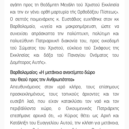
αγάπη προς τη Θεόδμητη Μεγάλη τού Χριστού Εκκλησία
και την εν γένει ορθή μαρτυρία τής Ορθοδόξου Πίστεως».
Ο σεπτός ποιμενάρχης κ. Ευστάθιος ευχήθηκε στον κκ
Βαρθολομαίο, «υγεία και μακροημέρευση, ώστε να
συνεχίσει απρόσκοπτα την πολύπτυχη, πολύτιμη και
πολυεύθυνη Πατριαρχική διακονία του, προς οικοδομή
τού Σώματος του Χριστού, εύκλεια τού Σκάφους της
Εκκλησίας και δόξα τού Παναγίου Ονόματος του
Δομήτορος Αυτής».
Βαρθολομαίος: «Η μετάνοια ανεκτίμητο δώρο
του Θεού προς την Ανθρωπότητα»
Απευθυνόμενος στον ιερό κλήρο, τους επίσημους
προσκεκλημένους, τους τοπικούς άρχοντες και τον
ευσεβή λαό, που είχαν κατακλύσει τον ναό και τον
περιβάλλοντα χώρο, ο Οικουμενικός Πατριάρχης
επεσήμανε αρχικά ότι, «ο Κύριος θέτει ως Αρχή και
Κατάληξη του Ευαγγελίου Αυτού, την κλήση για μετάνοια,