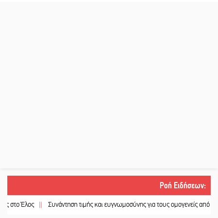
Ροή Ειδήσεων
:
||
Συνάντηση τιμής και ευγνωμοσύνης για τους ομογενείς από την ΙΜΜΣ
||
Σ