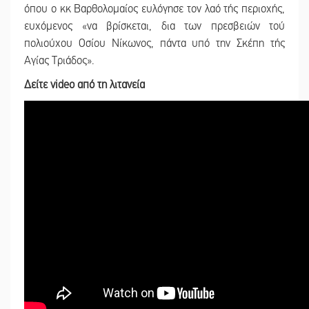
όπου ο κκ Βαρθολομαίος ευλόγησε τον λαό τής περιοχής,
ευχόμενος «να βρίσκεται, δια των πρεσβειών τού
πολιούχου Οσίου Νίκωνος, πάντα υπό την Σκέπη τής
Αγίας Τριάδος».
Δείτε video από τη λιτανεία