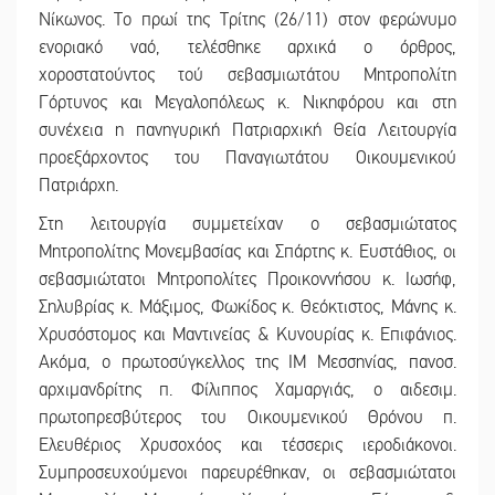
Νίκωνος. Το πρωί της Τρίτης (26/11) στον φερώνυμο
ενοριακό ναό, τελέσθηκε αρχικά ο όρθρος,
χοροστατούντος τού σεβασμιωτάτου Μητροπολίτη
Γόρτυνος και Μεγαλοπόλεως κ. Νικηφόρου και στη
συνέχεια η πανηγυρική Πατριαρχική Θεία Λειτουργία
προεξάρχοντος του Παναγιωτάτου Οικουμενικού
Πατριάρχη.
Στη λειτουργία συμμετείχαν ο σεβασμιώτατος
Μητροπολίτης Μονεμβασίας και Σπάρτης κ. Ευστάθιος, οι
σεβασμιώτατοι Μητροπολίτες Προικοννήσου κ. Ιωσήφ,
Σηλυβρίας κ. Μάξιμος, Φωκίδος κ. Θεόκτιστος, Μάνης κ.
Χρυσόστομος και Μαντινείας & Κυνουρίας κ. Επιφάνιος.
Ακόμα, ο πρωτοσύγκελλος της ΙΜ Μεσσηνίας, πανοσ.
αρχιμανδρίτης π. Φίλιππος Χαμαργιάς, ο αιδεσιμ.
πρωτοπρεσβύτερος του Οικουμενικού Θρόνου π.
Ελευθέριος Χρυσοχόος και τέσσερις ιεροδιάκονοι.
Συμπροσευχούμενοι παρευρέθηκαν, οι σεβασμιώτατοι