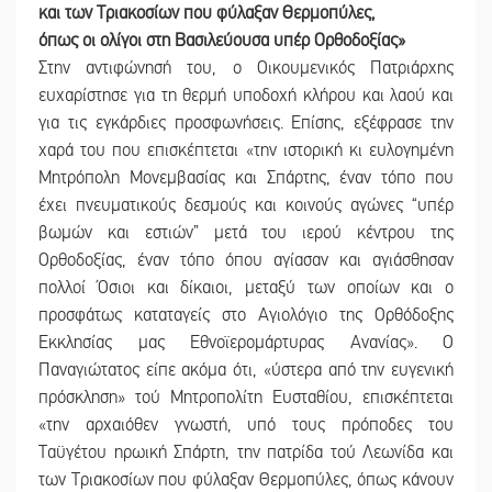
και των Τριακοσίων που φύλαξαν Θερμοπύλες,
όπως οι ολίγοι στη Βασιλεύουσα υπέρ Ορθοδοξίας»
Στην αντιφώνησή του, ο Οικουμενικός Πατριάρχης
ευχαρίστησε για τη θερμή υποδοχή κλήρου και λαού και
για τις εγκάρδιες προσφωνήσεις. Επίσης, εξέφρασε την
χαρά του που επισκέπτεται «την ιστορική κι ευλογημένη
Μητρόπολη Μονεμβασίας και Σπάρτης, έναν τόπο που
έχει πνευματικούς δεσμούς και κοινούς αγώνες “υπέρ
βωμών και εστιών” μετά του ιερού κέντρου της
Ορθοδοξίας, έναν τόπο όπου αγίασαν και αγιάσθησαν
πολλοί Όσιοι και δίκαιοι, μεταξύ των οποίων και ο
προσφάτως καταταγείς στο Αγιολόγιο της Ορθόδοξης
Εκκλησίας μας Εθνοϊερομάρτυρας Ανανίας». Ο
Παναγιώτατος είπε ακόμα ότι, «ύστερα από την ευγενική
πρόσκληση» τού Μητροπολίτη Ευσταθίου, επισκέπτεται
«την αρχαιόθεν γνωστή, υπό τους πρόποδες του
Ταϋγέτου ηρωική Σπάρτη, την πατρίδα τού Λεωνίδα και
των Τριακοσίων που φύλαξαν Θερμοπύλες, όπως κάνουν