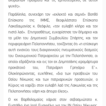
ανθρώπων πράγματα και τις εμπιστευμένες σε αυτόν
ψυχές».
Παράλληλα, συνεχάρη τον «εκλεκτό και σεμνό» Βοηθό
Επίσκοπο της ΙΜΜΣ, θεοφιλέστατο Επίσκοπο
Λακεδαιμονίας κ. Θεόφιλο, «τον ευλαβή κλήρο και τον
πιστό λαό». Επιπροσθέτως, ευχαρίστησε τον δήμαρχο και
τα μέλη του Δημοτικού Συμβουλίου Σπάρτης, και τον
περιφερειάρχη Πελοποννήσου, τονίζοντας ότι «η επίσκεψη
αυτή ενισχύει τους διαχρονικούς πνευματικούς δεσμούς
του Οικουμενικού Πατριαρχείου με την Πελοπόννησο, οι
οποίοι εδράζονται και εις τον εκ Δημητσάνης ιερομάρτυρα
προκάτοχό του, Πατριάρχη Γρηγόριο Ε΄».
Ολοκληρώνοντας, ευχήθηκε, «δια των πρεσβειών του
Οσίου Νίκωνος και των πατριαρχικών προσευχών, ο
Κύριος να χαρίζει στον ευλαβή λαό της Λακωνίας και της
Πελοποννήσου χάρη και άπειρο έλεος».
Ο κκ Βαρθολομαίος χάρισε στον σεβασμιώτατο κ.
Ευστάθιο ένα Ιερό Ευαγγέλιο για τον ΙΝ Οσίου Νίκωνος,