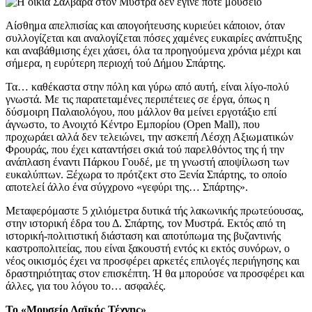
Αίσθημα απελπισίας και απογοήτευσης κυριεύει κάποιον, όταν
συλλογίζεται και αναλογίζεται πόσες χαμένες ευκαιρίες ανάπτυξης
και αναβάθμισης έχει χάσει, όλα τα προηγούμενα χρόνια μέχρι και
σήμερα, η ευρύτερη περιοχή τού Δήμου Σπάρτης.
Τα… καθέκαστα στην πόλη και γύρω από αυτή, είναι λίγο-πολύ
γνωστά. Με τις παρατεταμένες περιπέτειες σε έργα, όπως η
δύσμοιρη Παλαιολόγου, που μάλλον θα μείνει εργοτάξιο επί
άγνωστο, το Ανοιχτό Κέντρο Εμπορίου (Open Mall), που
προχωράει αλλά δεν τελειώνει, την ασκεπή Λέσχη Αξιωματικών
Φρουράς, που έχει καταντήσει σκιά τού παρελθόντος της ή την
ανάπλαση έναντι Πάρκου Γουδέ, με τη γνωστή αποψίλωση των
ευκαλύπτων. Ξέχωρα το πρότζεκτ στο Ξενία Σπάρτης, το οποίο
αποτελεί άλλο ένα σύγχρονο «γεφύρι της… Σπάρτης».
Μεταφερόμαστε 5 χιλιόμετρα δυτικά τής λακωνικής πρωτεύουσας,
στην ιστορική έδρα του Δ. Σπάρτης, τον Μυστρά. Εκτός από τη
ιστορική-πολιτιστική διάσταση και αποτύπωμα της βυζαντινής
καστροπολιτείας, που είναι ξακουστή εντός κι εκτός συνόρων, ο
νέος οικισμός έχει να προσφέρει αρκετές επιλογές περιήγησης και
δραστηριότητας στον επισκέπτη. Ή θα μπορούσε να προσφέρει και
άλλες, για του λόγου το… ασφαλές.
Το «Μουσείο Λαϊκής Τέχνης»