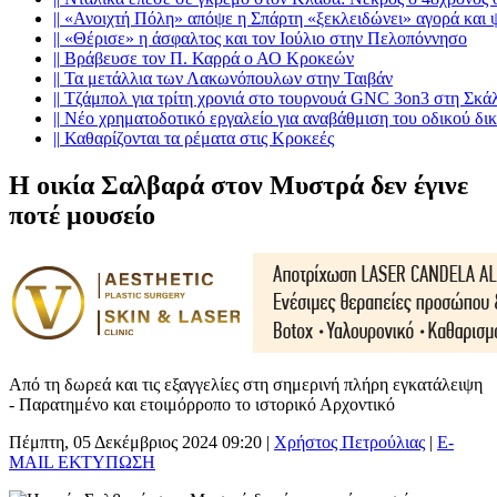
||
«Ανοιχτή Πόλη» απόψε η Σπάρτη «ξεκλειδώνει» αγορά και 
||
«Θέρισε» η άσφαλτος και τον Ιούλιο στην Πελοπόννησο
||
Βράβευσε τον Π. Καρρά ο ΑΟ Κροκεών
||
Τα μετάλλια των Λακωνόπουλων στην Ταιβάν
||
Τζάμπολ για τρίτη χρονιά στο τουρνουά GNC 3on3 στη Σκά
||
Νέο χρηματοδοτικό εργαλείο για αναβάθμιση του οδικού δι
||
Καθαρίζονται τα ρέματα στις Κροκεές
Η οικία Σαλβαρά στον Μυστρά δεν έγινε
ποτέ μουσείο
Από τη δωρεά και τις εξαγγελίες στη σημερινή πλήρη εγκατάλειψη
- Παρατημένο και ετοιμόρροπο το ιστορικό Αρχοντικό
Πέμπτη, 05 Δεκέμβριος 2024 09:20
|
Χρήστος Πετρούλιας
|
E-
MAIL
ΕΚΤΥΠΩΣΗ