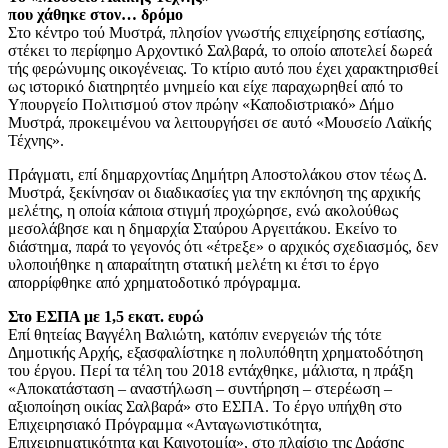
που χάθηκε στον… δρόμο
Στο κέντρο τού Μυστρά, πλησίον γνωστής επιχείρησης εστίασης,
στέκει το περίφημο Αρχοντικό Σαλβαρά, το οποίο αποτελεί δωρεά
τής φερώνυμης οικογένειας. Το κτίριο αυτό που έχει χαρακτηρισθεί
ως ιστορικό διατηρητέο μνημείο και είχε παραχωρηθεί από το
Υπουργείο Πολιτισμού στον πρώην «Καποδιστριακό» Δήμο
Μυστρά, προκειμένου να λειτουργήσει σε αυτό «Μουσείο Λαϊκής
Τέχνης».
Πράγματι, επί δημαρχοντίας Δημήτρη Αποστολάκου στον τέως Δ.
Μυστρά, ξεκίνησαν οι διαδικασίες για την εκπόνηση της αρχικής
μελέτης, η οποία κάποια στιγμή προχώρησε, ενώ ακολούθως
μεσολάβησε και η δημαρχία Σταύρου Αργειτάκου. Εκείνο το
διάστημα, παρά το γεγονός ότι «έτρεξε» ο αρχικός σχεδιασμός, δεν
υλοποιήθηκε η απαραίτητη στατική μελέτη κι έτσι το έργο
απορρίφθηκε από χρηματοδοτικό πρόγραμμα.
Στο ΕΣΠΑ με 1,5 εκατ. ευρώ
Επί θητείας Βαγγέλη Βαλιώτη, κατόπιν ενεργειών τής τότε
Δημοτικής Αρχής, εξασφαλίστηκε η πολυπόθητη χρηματοδότηση
του έργου. Περί τα τέλη του 2018 εντάχθηκε, μάλιστα, η πράξη
«Αποκατάσταση – αναστήλωση – συντήρηση – στερέωση –
αξιοποίηση οικίας Σαλβαρά» στο ΕΣΠΑ. Το έργο υπήχθη στο
Επιχειρησιακό Πρόγραμμα «Ανταγωνιστικότητα,
Επιχειρηματικότητα και Καινοτομία», στο πλαίσιο της Δράσης