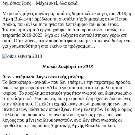
δημόσιας ζωής». Μέχρι εκεί, όλα καλά.
Μερικούς μήνες αργότερα, μετά τις δημοτικές εκλογές του 2019, η
Αρχή Βαλιώτη παρέδωσε τη σκυτάλη τής δημαρχίας στον Πέτρο
Δούκα, που ανέλαβε τα ηνία τον Σεπτέμβριο του ιδίου έτους.
Έκτοτε, η τύχη τού έργου χάθηκε από το προσκήνιο, καθώς την
τετραετία 2019-2023, λίγα ως ελάχιστα συντελέστηκαν γύρω απ’
αυτό. Ούτε λόγος, στην παρούσα φάση και με τα τωρινά δεδομένα,
για χρηματοδότηση από εκείνο το πρόγραμμα…
Η οικία Σαλβαρά το 2018
Δεν… στέριωσε λόγω στατικής μελέτης
Το βασικότερο «αγκάθι» που δεν επέτρεψε την περαιτέρω πρόοδο,
όπως πληροφορείται ο «ΛΤ», έγκειται στη στατική μελέτη τού
κτιρίου. Το πρόβλημα στατικότητας ήταν γνωστό και διαπιστωμένο
στο κτίσμα τού 19ου αιώνα, που μετρούσε ήδη σχεδόν δύο αιώνες
στην πλάτη του. Η μελέτη έχρηζε αναγκαίων τροποποιήσεων και
βελτιώσεων, βάσει των υποδείξεων των μελετητών. Το θέμα όμως
κόλλησε και παραμένει «παγωμένο» ως και τις μέρες μας, για
λόγους που μένει να διευκρινιστούν, ενώ δεν είναι γνωστές οι
προθέσεις της παρούσας Δημοτικής Αρχής Βακαλόπουλου.