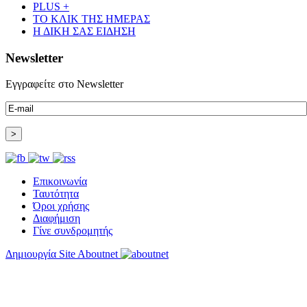
PLUS +
ΤΟ ΚΛΙΚ ΤΗΣ ΗΜΕΡΑΣ
Η ΔΙΚΗ ΣΑΣ ΕΙΔΗΣΗ
Newsletter
Εγγραφείτε στο Newsletter
«Θέρισε» η άσφαλτος και τον Ιούλιο στην Πελοπόννησο
Επικοινωνία
Ταυτότητα
Όροι χρήσης
Βράβευσε τον Π. Καρρά ο ΑΟ Κροκεών
Διαφήμιση
Γίνε συνδρομητής
Δημιουργία Site Aboutnet