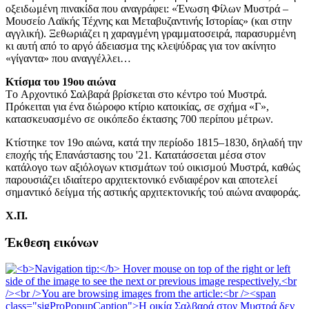
οξειδωμένη πινακίδα που αναγράφει: «Ένωση Φίλων Μυστρά –
Μουσείο Λαϊκής Τέχνης και Μεταβυζαντινής Ιστορίας» (και στην
αγγλική). Ξεθωριάζει η χαραγμένη γραμματοσειρά, παρασυρμένη
κι αυτή από το αργό άδειασμα της κλεψύδρας για τον ακίνητο
«γίγαντα» που αναγγέλλει…
Κτίσμα του 19ου αιώνα
Τo Αρχοντικό Σαλβαρά βρίσκεται στο κέντρο τού Μυστρά.
Πρόκειται για ένα διώροφο κτίριο κατοικίας, σε σχήμα «Γ»,
κατασκευασμένο σε οικόπεδο έκτασης 700 περίπου μέτρων.
Κτίστηκε τον 19ο αιώνα, κατά την περίοδο 1815–1830, δηλαδή την
εποχής τής Επανάστασης του '21. Κατατάσσεται μέσα στον
κατάλογο των αξιόλογων κτισμάτων τού οικισμού Μυστρά, καθώς
παρουσιάζει ιδιαίτερο αρχιτεκτονικό ενδιαφέρον και αποτελεί
σημαντικό δείγμα τής αστικής αρχιτεκτονικής τού αιώνα αναφοράς.
Χ.Π.
Έκθεση εικόνων