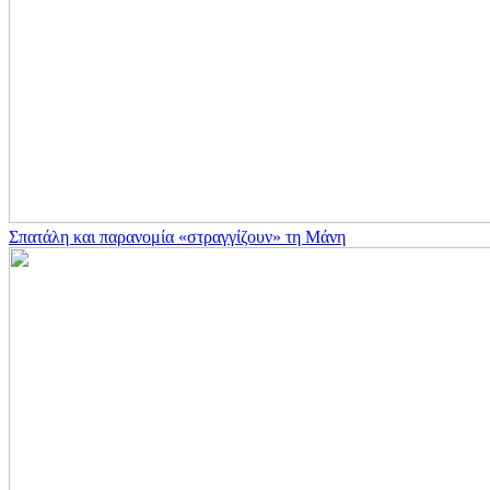
Σπατάλη και παρανομία «στραγγίζουν» τη Μάνη