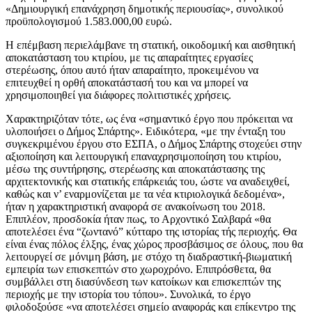
«Δημιουργική επανάχρηση δημοτικής περιουσίας», συνολικού
προϋπολογισμού 1.583.000,00 ευρώ.
Η επέμβαση περιελάμβανε τη στατική, οικοδομική και αισθητική
αποκατάσταση του κτιρίου, με τις απαραίτητες εργασίες
στερέωσης, όπου αυτό ήταν απαραίτητο, προκειμένου να
επιτευχθεί η ορθή αποκατάστασή του και να μπορεί να
χρησιμοποιηθεί για διάφορες πολιτιστικές χρήσεις.
Χαρακτηριζόταν τότε, ως ένα «σημαντικό έργο που πρόκειται να
υλοποιήσει ο Δήμος Σπάρτης». Ειδικότερα, «με την ένταξη του
συγκεκριμένου έργου στο ΕΣΠΑ, ο Δήμος Σπάρτης στοχεύει στην
αξιοποίηση και λειτουργική επαναχρησιμοποίηση του κτιρίου,
μέσω της συντήρησης, στερέωσης και αποκατάστασης της
αρχιτεκτονικής και στατικής επάρκειάς του, ώστε να αναδειχθεί,
καθώς και ν’ εναρμονίζεται με τα νέα κτιριολογικά δεδομένα»,
ήταν η χαρακτηριστική αναφορά σε ανακοίνωση του 2018.
Επιπλέον, προσδοκία ήταν πως, το Αρχοντικό Σαλβαρά «θα
αποτελέσει ένα “ζωντανό” κύτταρο της ιστορίας τής περιοχής. Θα
είναι ένας πόλος έλξης, ένας χώρος προσβάσιμος σε όλους, που θα
λειτουργεί σε μόνιμη βάση, με στόχο τη διαδραστική-βιωματική
εμπειρία των επισκεπτών στο χωροχρόνο. Επιπρόσθετα, θα
συμβάλλει στη διασύνδεση των κατοίκων και επισκεπτών της
περιοχής με την ιστορία του τόπου». Συνολικά, το έργο
φιλοδοξούσε «να αποτελέσει σημείο αναφοράς και επίκεντρο της