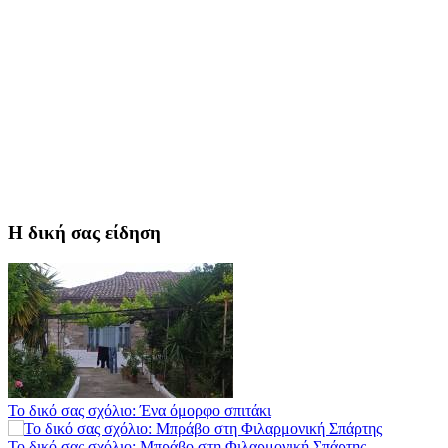
Τα Λαγκάδια κρατούν ζωντανή την τέχνη της πέτρας
Στους ρυθμούς της Ελεωνόρας Ζουγανέλη το Σαϊνοπούλειο
Η δική σας είδηση
Πλούσιο πολιτιστικό πρόγραμμα δίνει «χρώμα» στον Αύγουστο
του Λαχίου
Το δικό σας σχόλιο: Ένα όμορφο σπιτάκι
Το δικό σας σχόλιο: Μπράβο στη Φιλαρμονική Σπάρτης