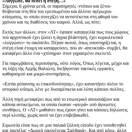
«Λόγγωσε, θα πέσει η στέγη…»
Σήμερα, 6 χρόνια μετά, οι παρατηρητές -ντόπιοι και ξένοι-
θλίβονται στη θέα του ερειπωμένου και άλλοτε αγέρωχου
κτίσματος, το οποίο συνεχίζει να αντιστέκεται στη φθορά του
χρόνου και τις διαθέσεις του καιρού. Αλλά, ως πότε;
Εκτός των άλλων, στον «ΛΤ» έφτασε καταγγελία πως τους χώρους
τού αρχοντικού έχει ζώσει η άγρια βλάστηση, έχει κυριολεκτικά
«λογγώσει» το οικόπεδο. Πέραν αυτού, όπως υποστηρίζεται, η
στέγη είναι έτοιμη να καταρρεύσει, που αν -απευκταίο- συμβεί, θα
καταφέρει άλλο ένα «χτύπημα» στον γηρασμένο σκελετό.
Για παρεμβάσεις περιποίησης, ούτε λόγος. Όπως λέγεται, μέχρι και
τη λήξη τής Αρχής Βαλιώτη, διεξάγονταν τακτικές εργασίες
καθαρισμού και μικρο-συντηρήσεις.
«Εστία ρύπανσης κι επικινδυνότητας», έχει καταντήσει πλέον το
ιστορικό κτίσμα, λένε με δυσαρέσκεια και λύπη κάποιοι πολίτες.
Άλλη πηγή μεταφέρει πως από το εσωτερικό απουσιάζουν και
κάποια αντικείμενα, τα οποία έκαναν «φτερά» υπό άγνωστες
συνθήκες. Ο «ΛΤ» μαθαίνει πως έχουν γίνει και κάποιες δηλώσεις
περί κλοπής, χωρίς αυτό να έχει επιβεβαιωθεί.
Ειρωνεία είναι πως σε μια παλαιά ξύλινη είσοδο έχει τοποθετηθεί
και ταμπέλα: «Δωρεά οικογένειας Σαλβαρά». Και από κάτω, άλλη