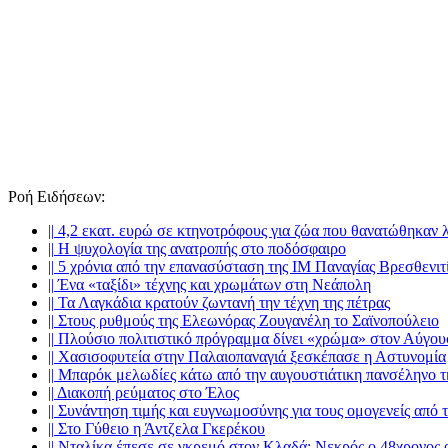
Ροή Ειδήσεων
:
||
4,2 εκατ. ευρώ σε κτηνοτρόφους για ζώα που θανατώθηκαν 
||
Η ψυχολογία της ανατροπής στο ποδόσφαιρο
||
5 χρόνια από την επανασύσταση της ΙΜ Παναγίας Βρεσθενιτ
||
Ένα «ταξίδι» τέχνης και χρωμάτων στη Νεάπολη
||
Τα Λαγκάδια κρατούν ζωντανή την τέχνη της πέτρας
||
Στους ρυθμούς της Ελεωνόρας Ζουγανέλη το Σαϊνοπούλειο
||
Πλούσιο πολιτιστικό πρόγραμμα δίνει «χρώμα» στον Αύγου
||
Χασισοφυτεία στην Παλαιοπαναγιά ξεσκέπασε η Αστυνομία
||
Μπαρόκ μελωδίες κάτω από την αυγουστιάτικη πανσέληνο 
||
Διακοπή ρεύματος στο Έλος
||
Συνάντηση τιμής και ευγνωμοσύνης για τους ομογενείς από
||
Στο Γύθειο η Άντζελα Γκερέκου
||
Νταλίκα έπεσε σε γκρεμό στον Κλαδά: Νεκρός ο 48χρονος 