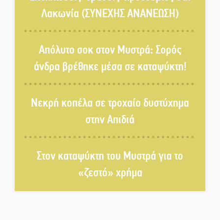
Λακωνία (ΣΥΝΕΧΗΣ ΑΝΑΝΕΩΣΗ)
Τα Λαγκάδια κρατούν ζωντανή
την τέχνη της πέτρας
Απόλυτο σοκ στον Μυστρά: Σορός
άνδρα βρέθηκε μέσα σε καταψύκτη!
Στους ρυθμούς της Ελεωνόρας
Ζουγανέλη το Σαϊνοπούλειο
Νεκρή κοπέλα σε τροχαίο δυστύχημα
στην Απιδιά
Πλούσιο πολιτιστικό πρόγραμμα
δίνει «χρώμα» στον Αύγουστο
του Λαχίου
Στον καταψύκτη του Μυστρά για το
«ζεστό» χρήμα
Χασισοφυτεία στην
Παλαιοπαναγιά ξεσκέπασε η
Αστυνομία