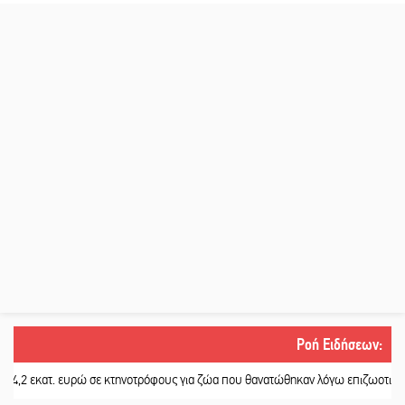
Ροή Ειδήσεων
:
ατ. ευρώ σε κτηνοτρόφους για ζώα που θανατώθηκαν λόγω επιζωοτιών
||
Η ψ