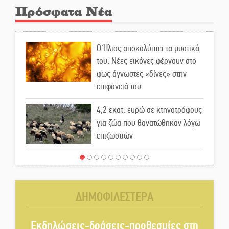
Πρόσφατα Νέα
Ο Ήλιος αποκαλύπτει τα μυστικά
του: Νέες εικόνες φέρνουν στο
φως άγνωστες «δίνες» στην
επιφάνειά του
4,2 εκατ. ευρώ σε κτηνοτρόφους
για ζώα που θανατώθηκαν λόγω
επιζωοτιών
Η ψυχολογία της ανατροπής στο
ποδόσφαιρο
ΔΗΜΟΦΙΛΕΣΤΕΡΑ
Ένα «ταξίδι» τέχνης και
χρωμάτων στη Νεάπολη
Εκδηλώσεις-δράσεις-προθεσμίες στη