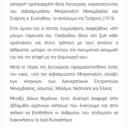
εσπερινή προηγιασμένη Θεία Λειτουργία, χοροστατούντος
του σεβασμιωτάτου Μητροπολίτη Μονεμβασίας και
Σπάρτης κ. Ευσταθίου, το απόγευμα της Τετάρτης (19/3).
Στην ομιλία του ο σεπτός ποιμενάρχης αναφέρθηκε «στη
μόνιμη παρουσία του Πανάγαθου Θεού στη ζωή κάθε
χριστιανού» και στους τρόπους με τους οποίους ο
άνθρωπος «μπορεί να επιτύχει την πνευματική ανύψωσή
του και την επαφή με τον Δημιουργό του».
Μετά το πέρας της λειτουργίας πραγματοποιήθηκε εντός
του ναού, υπό τον σεβασμιώτατο Μητροπολίτη, σύναξη
των κληρικών των Αρχιερατικών Επιτροπειών
Μονεμβασίας, Ασωπού, Μολάων, Νεάπολης και Ελίκας.
Μεταξύ άλλων θεμάτων, έγινε ιδιαίτερη αναφορά στην
εβδομάδα ιερατικών κλήσεων που διανύουμε και στην
ανάγκη να βοηθηθούν οι άνθρωποι που επιθυμούν να
διακονήσουν το Ιερό Θυσιαστήριο.