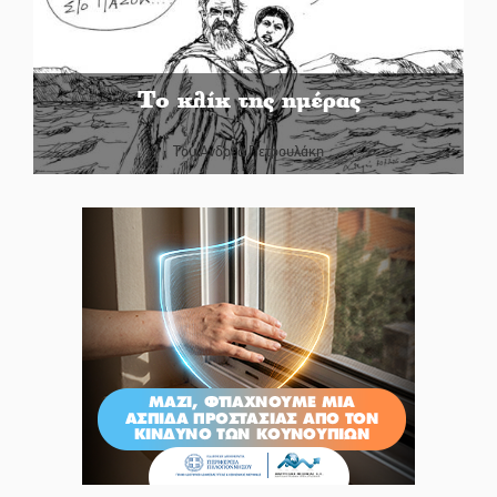
Το κλίκ της ημέρας
Του Ανδρέα Πετρουλάκη