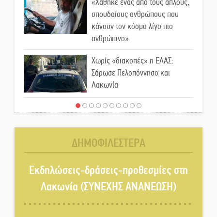
«Χάθηκε ένας από τους απλούς,
σπουδαίους ανθρώπους που
κάνουν τον κόσμο λίγο πιο
ανθρώπινο»
Χωρίς «διακοπές» η ΕΛΑΣ:
Σάρωσε Πελοπόννησο και
Λακωνία
«Έφυγε» ένας γνήσιος Δάσκαλος
και πρωτοπόρος της Τεχνικής
Εκπαίδευσης στη Λακωνία
ΔΗΜΟΦΙΛΕΣΤΕΡΑ
«Κλειστά» ανοιχτά προαύλια
στον Δ. Σπάρτης;
Εκδηλώσεις-δράσεις-προθεσμίες στη
Λακωνία (ΣΥΝΕΧΗΣ ΑΝΑΝΕΩΣΗ)
Δεκαπενταύγουστος στην
Πετρίνα: Αντάμωμα με μουσική,