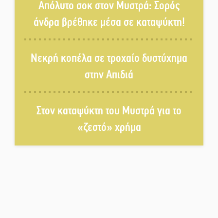
Απόλυτο σοκ στον Μυστρά: Σορός
χορό και παράδοση
άνδρα βρέθηκε μέσα σε καταψύκτη!
Σωτήρια επέμβαση για ναυτικό
ανοιχτά του Γυθείου
Νεκρή κοπέλα σε τροχαίο δυστύχημα
στην Απιδιά
Αποστολή εξετελέσθη στην
Ταϊβάν: Στη βάση τους τα
παγκόσμια Σπαρτιατόπουλα
Στον καταψύκτη του Μυστρά για το
«ζεστό» χρήμα
«Ρίζες και Ρεύματα» στο
Ξηροκάμπι με Ίκαρη και
Ζερβάκη
Αμετάβλητος στο «τριάρι» ο
κίνδυνος φωτιάς σε όλη τη
Λακωνία