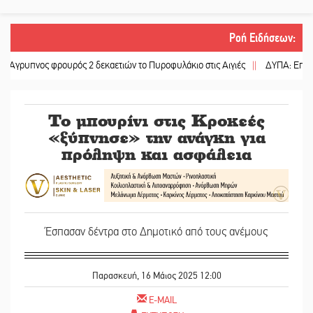
Ροή Ειδήσεων
:
ς φρουρός 2 δεκαετιών το Πυροφυλάκιο στις Αιγιές
||
ΔΥΠΑ: Επιπλέον 8.000
Το μπουρίνι στις Κροκεές
«ξύπνησε» την ανάγκη για
πρόληψη και ασφάλεια
Έσπασαν δέντρα στο Δημοτικό από τους ανέμους
Παρασκευή, 16 Μάιος 2025 12:00
E-MAIL