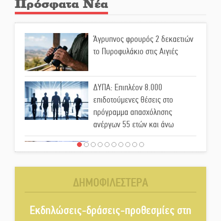
Πρόσφατα Νέα
Άγρυπνος φρουρός 2 δεκαετιών
το Πυροφυλάκιο στις Αιγιές
ΔΥΠΑ: Επιπλέον 8.000
επιδοτούμενες θέσεις στο
πρόγραμμα απασχόλησης
ανέργων 55 ετών και άνω
Μισθός: Το στοίχημα των 1.500
ευρώ
ΔΗΜΟΦΙΛΕΣΤΕΡΑ
Δάκος: Νέα «όπλα» στην
προστασία της ελιάς
Εκδηλώσεις-δράσεις-προθεσμίες στη