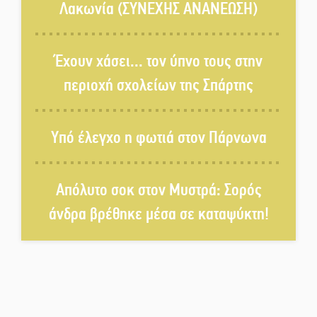
Λακωνία (ΣΥΝΕΧΗΣ ΑΝΑΝΕΩΣΗ)
Κυριακή 9 Αυγούστου:
Καλοκαιρινό Pool Party στο
Έχουν χάσει... τον ύπνο τους στην
Mystras Grand Palace Resort &
περιοχή σχολείων της Σπάρτης
Spa
Στον καταψύκτη του Μυστρά για
Υπό έλεγχο η φωτιά στον Πάρνωνα
το «ζεστό» χρήμα
Απόλυτο σοκ στον Μυστρά: Σορός
Ο καρχαρίας από την εποχή του
Σαίξπηρ που αψηφά τον χρόνο
άνδρα βρέθηκε μέσα σε καταψύκτη!
Στη φάκα της Ασφάλειας Σπάρτης
μέλος της σπείρας των
«κουκουλοφόρων»