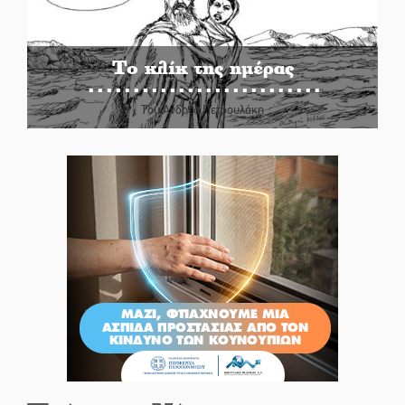
Το κλίκ της ημέρας
Του Ανδρέα Πετρουλάκη