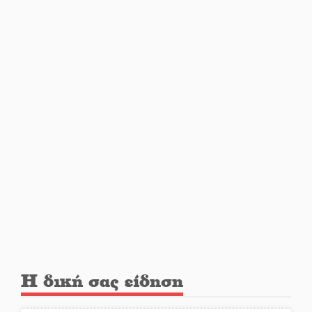
Δεν χαλαρώνει η επιφυλακή για
φωτιές στη Λακωνία
Κατεβαίνει ο γενικός ρεύματος
σε Έλος και αρδευτικά 4
περιοχών του Δ. Ευρώτα
Δημοσιεύτηκε η προκήρυξη του
διαγωνισμού για το παλαιό
Πρωτοδικείο Σπάρτης
Υπάλληλοι ΠΕ Λακωνίας: «Στο
κόκκινο το σύνολο των
Υπηρεσιών από την
υποστελέχωση»
Η δική σας είδηση
Φως σε μπαράζ διαρρήξεων