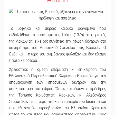
ΕΚΤΥΠΩΣΗ
Το ξαφνικό και ακραίο καιρικό φαινόμενο πού
εκδηλώθηκε το απόγευμα της Τρίτης (13/5) σε περιοχές
της Λακωνίας, είχε ως συνέπεια την πτώση δέντρων στο
συγκρότημα του Δημοτικού Σχολείου στις Κροκεές. Ο
Θεός και… η ώρα του συμβάντος φύλαξαν και δεν είχαμε
τίποτα χειρότερα…
Χρειάστηκε η άμεση επέμβαση κι επιχείρηση του
Εθελοντικού Πυροσβεστικού Κλιμακίου Κροκεών, για την
απομάκρυνση των σπασμένων δέντρων και την
αποκατάσταση του χώρου. Όπως επεσήμανε ο πρόεδρος
της Τοπικής Κοινότητας Κροκεών, κ. Αλέξανδρος
Σταματάκος, «η ετοιμότητα και η εμπειρία του διοικητή και
των εθελοντών πυροσβεστών του Κλιμακίου Κροκεών
έφερε το καλύτερο και ασφαλέστερο αποτέλεσμα. Τους