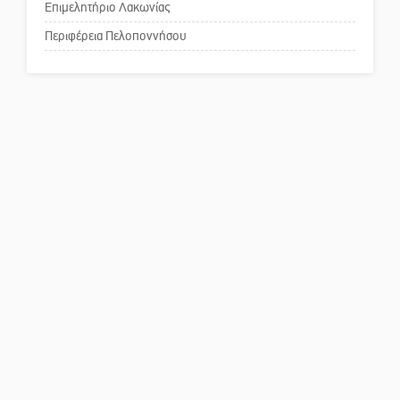
επιστολή στον δήμαρχο Σπάρτης
Επιμελητήριο Λακωνίας
για τη λειτουργία του ΚΑΠΗ
Περιφέρεια Πελοποννήσου
Το δικό σας σχόλιο: Παράδειγμα
κοινωνικής αναισθησίας