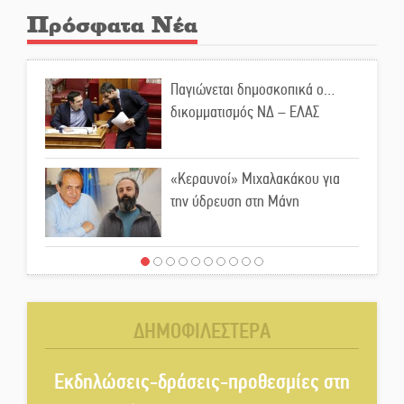
Πρόσφατα Νέα
Παγιώνεται δημοσκοπικά ο…
δικομματισμός ΝΔ – ΕΛΑΣ
«Κεραυνοί» Μιχαλακάκου για
την ύδρευση στη Μάνη
Παρουσιάστηκε το βιβλίο
«Νεαπολίτικα καρετομωράκια»
στη Νεάπολη
ΔΗΜΟΦΙΛΕΣΤΕΡΑ
Στο κάδρο καταγγελιών Τατούλη
ο Σταύρος Αργειτάκος
Εκδηλώσεις-δράσεις-προθεσμίες στη