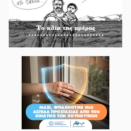
Το κλίκ της ημέρας
Του Ανδρέα Πετρουλάκη