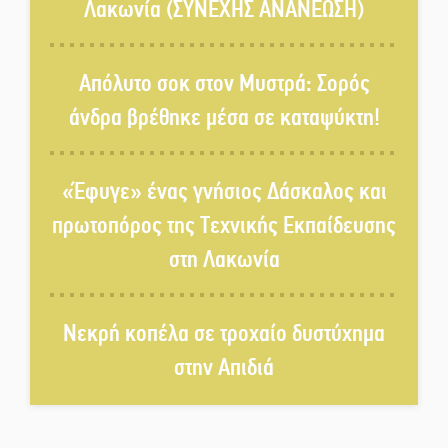
Λακωνία (ΣΥΝΕΧΗΣ ΑΝΑΝΕΩΣΗ)
Τα «Άνθη της Πέτρας» τίμησαν
τον Γ. Γιαξόγλου
Απόλυτο σοκ στον Μυστρά: Σορός
άνδρα βρέθηκε μέσα σε καταψύκτη!
Τίμησε τον Π. Καρρά ο ΑΟ
Κροκεών
«Έφυγε» ένας γνήσιος Δάσκαλος και
πρωτοπόρος της Τεχνικής Εκπαίδευσης
Ανανεώθηκε το γήπεδο-στέκι
στη Λακωνία
στην παραλία της Νεάπολης
Νεκρή κοπέλα σε τροχαίο δυστύχημα
Ιωάννης Μ. Βαρβιτσιώτης: Στην
στην Απιδιά
αιωνιότητα το ιστορικό πολιτικό
στέλεχος της Μεταπολίτευσης
Ο Άνθρωπος-αράχνη