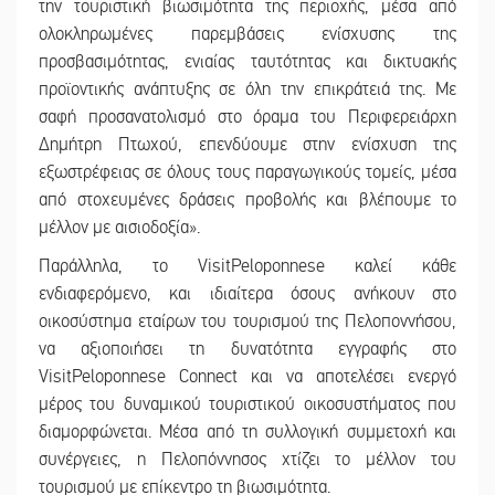
την τουριστική βιωσιμότητα της περιοχής, μέσα από
ολοκληρωμένες παρεμβάσεις ενίσχυσης της
προσβασιμότητας, ενιαίας ταυτότητας και δικτυακής
προϊοντικής ανάπτυξης σε όλη την επικράτειά της. Με
σαφή προσανατολισμό στο όραμα του Περιφερειάρχη
Δημήτρη Πτωχού, επενδύουμε στην ενίσχυση της
εξωστρέφειας σε όλους τους παραγωγικούς τομείς, μέσα
από στοχευμένες δράσεις προβολής και βλέπουμε το
μέλλον με αισιοδοξία».
Παράλληλα, το VisitPeloponnese καλεί κάθε
ενδιαφερόμενο, και ιδιαίτερα όσους ανήκουν στο
οικοσύστημα εταίρων του τουρισμού της Πελοποννήσου,
να αξιοποιήσει τη δυνατότητα εγγραφής στο
VisitPeloponnese Connect και να αποτελέσει ενεργό
μέρος του δυναμικού τουριστικού οικοσυστήματος που
διαμορφώνεται. Μέσα από τη συλλογική συμμετοχή και
συνέργειες, η Πελοπόννησος χτίζει το μέλλον του
τουρισμού με επίκεντρο τη βιωσιμότητα.