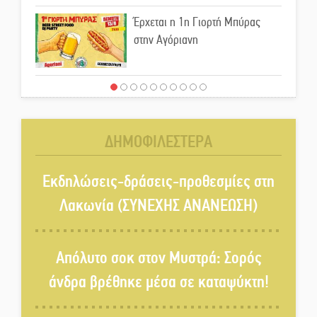
Έρχεται η 1η Γιορτή Μπύρας
στην Αγόριανη
Παγιώνεται δημοσκοπικά ο…
δικομματισμός ΝΔ – ΕΛΑΣ
ΔΗΜΟΦΙΛΕΣΤΕΡΑ
«Κεραυνοί» Μιχαλακάκου για
την ύδρευση στη Μάνη
Εκδηλώσεις-δράσεις-προθεσμίες στη
Λακωνία (ΣΥΝΕΧΗΣ ΑΝΑΝΕΩΣΗ)
Παρουσιάστηκε το βιβλίο
«Νεαπολίτικα καρετομωράκια»
Απόλυτο σοκ στον Μυστρά: Σορός
στη Νεάπολη
άνδρα βρέθηκε μέσα σε καταψύκτη!
Στο κάδρο καταγγελιών Τατούλη