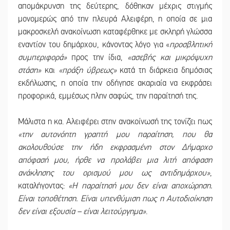
απομάκρυνση της δεύτερης, δόθηκαν μέχρις στιγμής
μονομερώς από την πλευρά Αλειφέρη, η οποία σε μια
μακροσκελή ανακοίνωση καταφέρθηκε με σκληρή γλώσσα
εναντίον του δημάρχου, κάνοντας λόγο για «
προσβλητική
συμπεριφορά»
προς την ίδια,
«ασεβής και μικρόψυχη
στάση»
και
«πράξη ύβρεως»
κατά τη διάρκεια δημόσιας
εκδήλωσης, η οποία την οδήγησε ακαριαία να εκφράσει
προφορικά, εμμέσως πλην σαφώς, την παραίτησή της.
Μάλιστα η κα. Αλειφέρει στην ανακοίνωσή της τονίζει πως
«την αυτονόητη γραπτή μου παραίτηση, που θα
ακολουθούσε την ήδη εκφρασμένη στον Δήμαρχο
απόφασή μου, ήρθε να προλάβει μια λιτή απόφαση
ανάκλησης του ορισμού μου ως αντιδημάρχου»
,
καταλήγοντας:
«Η παραίτησή μου δεν είναι αποχώρηση.
Είναι τοποθέτηση. Είναι υπενθύμιση πως η Αυτοδιοίκηση
δεν είναι εξουσία – είναι λειτούργημα»
.