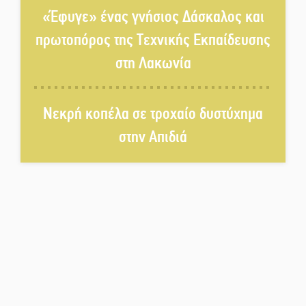
ο Σταύρος Αργειτάκος
«Έφυγε» ένας γνήσιος Δάσκαλος και
πρωτοπόρος της Τεχνικής Εκπαίδευσης
Τα «Άνθη της Πέτρας» τίμησαν
στη Λακωνία
τον Γ. Γιαξόγλου
Νεκρή κοπέλα σε τροχαίο δυστύχημα
Τίμησε τον Π. Καρρά ο ΑΟ
στην Απιδιά
Κροκεών
Ανανεώθηκε το γήπεδο-στέκι
στην παραλία της Νεάπολης
Ιωάννης Μ. Βαρβιτσιώτης: Στην
αιωνιότητα το ιστορικό πολιτικό
στέλεχος της Μεταπολίτευσης