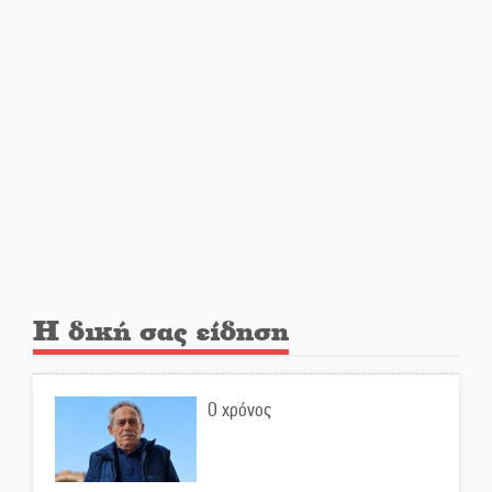
Ο Άνθρωπος-αράχνη
«επιστρέφει» στη μεγάλη οθόνη
«Μοναδικοί Άνθρωποι, Μια
Μεγάλη Παρέα» στην Ελαφόνησο
«Τουρισμός για Όλους 2026-
2027»: Άνοιξαν οι αιτήσεις για
όλα τα ΑΦΜ
Η δική σας είδηση
Στο πύρινο μέτωπο με όχημα
60ετίας
Ο χρόνος
Θα κερδηθεί η «Χαμένη
Υπόθεση» της Αμάντα Τόρρες;