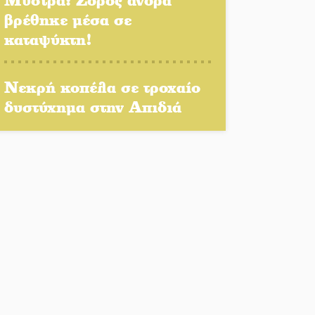
για αύξηση στα 10 ευρώ
βρέθηκε μέσα σε
μετά από 20 χρόνια
καταψύκτη!
«Για ψυχολογικούς
λόγους» κρατούσε τον
Νεκρή κοπέλα σε τροχαίο
νεκρό πατέρα στον
καταψύκτη
δυστύχημα στην Απιδιά
Kastoras River Festival
2026: Ένα νέο μουσικό
φεστιβάλ γεννιέται στις
όχθες του ποταμού στο
Καστόρειο
Τα ζάρια παίρνουν «φωτιά»
στην Άρνα: Στήνεται το 3ο
Τουρνουά Τάβλι
Αυθεντικό γλέντι με «Γιορτή