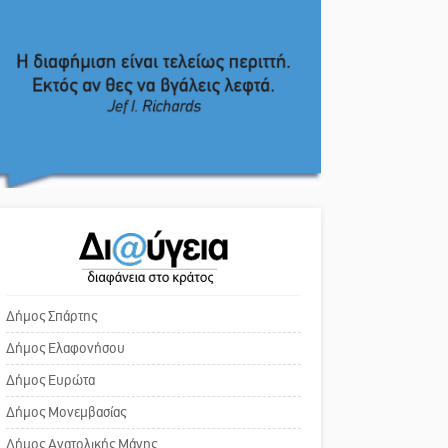
εμπιστευθείς;
Από Λιβύη είχαν ξεκινήσει
οι μετανάστες που
Ο εξωραϊσμός της Πλατείας
περισυνελέγησαν στο
Ν. Κόσμου και ένας
Ταίναρο
ελλοχεύων κίνδυνος
Διακοπή ρεύματος στην
Το δικό σας σχόλιο: «Κύριε
Πελλάνα
πρωθυπουργέ, ντροπή»
Λακε-Δαιμονικά: Το
Το δικό σας σχόλιο: Ανοιχτή
κυπαρίσσι του Μυστρά που
επιστολή στον δήμαρχο
φύτρωσε από μια
Σπάρτης για τη λειτουργία
ξεχασμένη προφητεία
Δήμος Σπάρτης
του ΚΑΠΗ
Δήμος Ελαφονήσου
Κλήρωσε για τον Αστέρα
Το δικό σας σχόλιο:
Βλαχιώτη στη Γ’ Εθνική
Δήμος Ευρώτα
Παράδειγμα κοινωνικής
Δήμος Μονεμβασίας
αναισθησίας
Οδύνη στην Απιδιά για τον
Δήμος Ανατολικής Μάνης