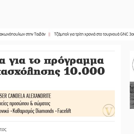
λων στην Ταιβάν
||
Τζάμπολ για τρίτη χρονιά στο τουρνουά GNC 3on3 στη Σκά
α για το πρόγραμμα
απασχόλησης 10.000
τος