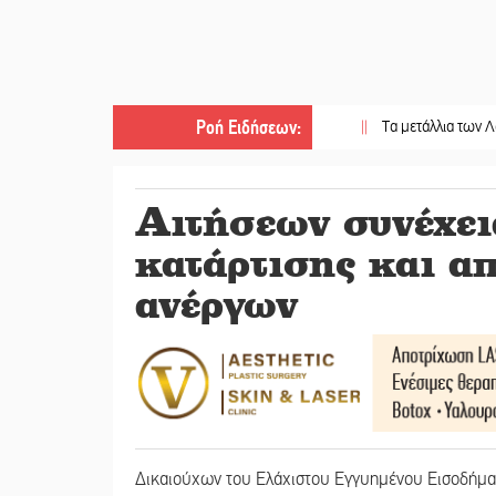
Ροή Ειδήσεων
:
||
Τα μετάλλια των Λακωνόπου
Αιτήσεων συνέχει
κατάρτισης και 
ανέργων
Δικαιούχων του Ελάχιστου Εγγυημένου Εισοδήμα