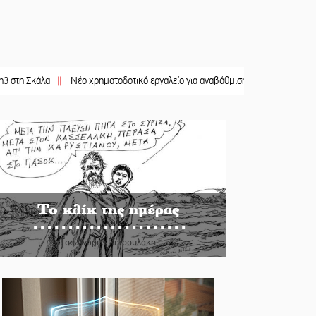
λα
||
Νέο χρηματοδοτικό εργαλείο για αναβάθμιση του οδικού δικτύου της Π
Το κλίκ της ημέρας
Του Ανδρέα Πετρουλάκη