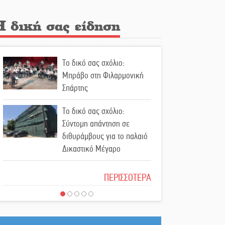
Βραστού» στη Σοχά
Η δική σας είδηση
Το τελεφερίκ της
Μονεμβασιάς στο τραπέζι
του δημόσιου διαλόγου
Το δικό σας σχόλιο:
Μπράβο στη Φιλαρμονική
Πολιτισμός και παράδοση
Σπάρτης
δίνουν ραντεβού στην
Αγόριανη
Το δικό σας σχόλιο:
Σύντομη απάντηση σε
Η Σοχά ετοιμάζεται για ένα
διθυράμβους για το παλαιό
δυναμικό καλοκαιρινό party
Δικαστικό Μέγαρο
Το δικό σας σχόλιο: Ιερή
Διακοπή μαθημάτων στο
ΠΕΡΙΣΣΟΤΕΡΑ
απόφαση
Ματάλειο Κολυμβητήριο την
εβδομάδα του
Δεκαπενταύγουστου
Το δικό σας σχόλιο: Πώς να