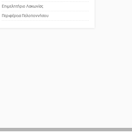
Τουρνουά Τάβλι
Επιμελητήριο Λακωνίας
Το δικό σας σχόλιο:
Περιφέρεια Πελοποννήσου
Παράδειγμα κοινωνικής
αναισθησίας
Πού βρίσκεται το ιστορικό
κέντρο της Σπάρτης;