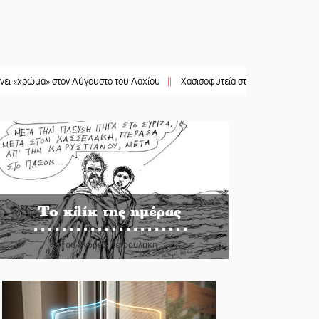
μα» στον Αύγουστο του Λαχίου
||
Χασισοφυτεία στην Παλαιοπαναγιά ξεσκέπασ
Το κλίκ της ημέρας
Του Ανδρέα Πετρουλάκη