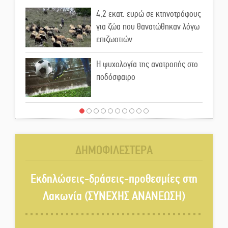
4,2 εκατ. ευρώ σε κτηνοτρόφους
για ζώα που θανατώθηκαν λόγω
επιζωοτιών
Η ψυχολογία της ανατροπής στο
ποδόσφαιρο
Ένα «ταξίδι» τέχνης και
χρωμάτων στη Νεάπολη
ΔΗΜΟΦΙΛΕΣΤΕΡΑ
Τα Λαγκάδια κρατούν ζωντανή
την τέχνη της πέτρας
Εκδηλώσεις-δράσεις-προθεσμίες στη
Λακωνία (ΣΥΝΕΧΗΣ ΑΝΑΝΕΩΣΗ)
Στους ρυθμούς της Ελεωνόρας
Ζουγανέλη το Σαϊνοπούλειο