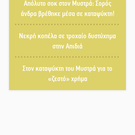
Απόλυτο σοκ στον Μυστρά: Σορός
άνδρα βρέθηκε μέσα σε καταψύκτη!
Πλούσιο πολιτιστικό πρόγραμμα
δίνει «χρώμα» στον Αύγουστο
Νεκρή κοπέλα σε τροχαίο δυστύχημα
του Λαχίου
στην Απιδιά
Χασισοφυτεία στην
Παλαιοπαναγιά ξεσκέπασε η
Αστυνομία
Στον καταψύκτη του Μυστρά για το
«ζεστό» χρήμα
Μπαρόκ μελωδίες κάτω από την
αυγουστιάτικη πανσέληνο της
Μονεμβασιάς
Διακοπή ρεύματος στο Έλος