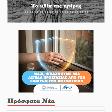
Το κλίκ της ημέρας
Του Ανδρέα Πετρουλάκη
Πρόσφατα Νέα