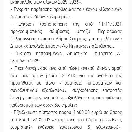
ανακυκλώσιμων υλικών 2025-2026».
- Έγκριση παράτασης προθεσμίας του έργου «Καταφύγιο
Αδέσποτων Ζώων Συντροφιάς».
- Έγκριση τροποποίησης της από 11/11/2021
προγραμματικής σύμβασης μεταξύ Περιφέρειας
Πελοποννήσου και του Δήμου Σπάρτης, για τη μελέτη «6ο
Δημοτικό Σχολείο Σπάρτης-7ο Νηπιαγωγείο Σπάρτης».
- Έκθεση πεπραγμένων Δημοτικής Επιτροπής Α΄
εξαμήνου 2025.
- Περί διενέργειας ανοικτού ηλεκτρονικού διαγωνισμού
άνω των ορίων μέσω ΕΣΗΔΗΣ για την ανάθεση της
προμήθειας με τίτλο: «Προμήθεια ημιφορτηγών και
συνοδευτικού εξοπλισμού», συγκρότησης επιτροπής
διενέργειας διαγωνισμού και αξιολόγησης προσφορών και
καθορισμού των όρων διακήρυξης.
- Εξειδίκευση πίστωσης ποσού 1.600,00 ευρώ σε βάρος
του K.A.00-6432.002 «Συμμετοχή του δήμου σε διεθνείς
τουριστικές εκθέσεις εσωτερικού & εξωτερικού»,