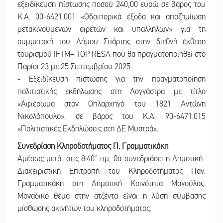
εξειδίκευση πίστωσης ποσού 240,00 ευρώ σε βάρος του
Κ.Α. 00-6421.001 «Οδοιπορικά έξοδα και αποζημίωση
μετακινούμενων αιρετών και υπαλλήλων» για τη
συμμετοχή του Δήμου Σπάρτης στην διεθνή έκθεση
τουρισμού IFTM– TOP RESA που θα πραγματοποιηθεί στο
Παρίσι 23 με 25 Σεπτεμβρίου 2025.
- Εξειδίκευση πίστωσης για την πραγματοποίηση
πολιτιστικής εκδήλωσης στη Λογγάστρα με τίτλο
«Αφιέρωμα στον Οπλαρχηγό του 1821 Αντώνη
Νικολόπουλο», σε βάρος του Κ.Α. 90-6471.015
«Πολιτιστικές Εκδηλώσεις στη ΔΕ Μυστρά».
Συνεδρίαση Κληροδοτήματος Π. Γραμματικάκη
Αμέσως μετά, στις 8:40΄ πμ, θα συνεδριάσει η Δημοτική-
Διαχειριστική Επιτροπή του Κληροδοτήματος Παν.
Γραμματικάκη στη Δημοτική Κοινότητα Μαγούλας.
Μοναδικό θέμα στην ατζέντα είναι η λύση σύμβασης
μίσθωσης ακινήτων του κληροδοτήματος.