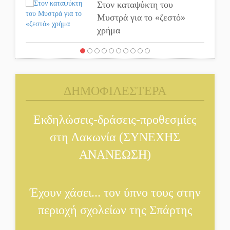
Στον καταψύκτη του
Μυστρά για το «ζεστό»
χρήμα
Ο καρχαρίας από την εποχή
του Σαίξπηρ που αψηφά τον
χρόνο
ΔΗΜΟΦΙΛΕΣΤΕΡΑ
Στη φάκα της Ασφάλειας
Εκδηλώσεις-δράσεις-προθεσμίες
Σπάρτης μέλος της σπείρας
των «κουκουλοφόρων»
στη Λακωνία (ΣΥΝΕΧΗΣ
ΑΝΑΝΕΩΣΗ)
Δεν χαλαρώνει η επιφυλακή
για φωτιές στη Λακωνία
Έχουν χάσει... τον ύπνο τους στην
περιοχή σχολείων της Σπάρτης
Κατεβαίνει ο γενικός
ρεύματος σε Έλος και