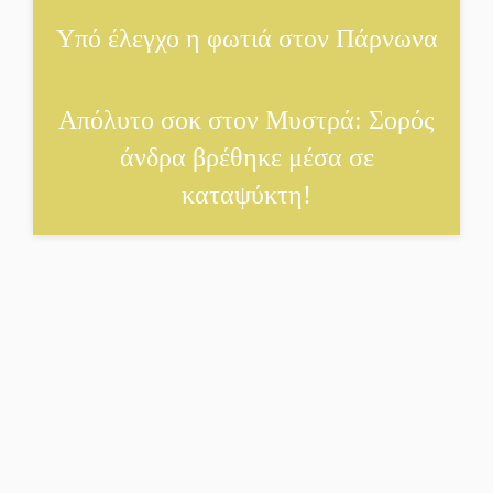
αρδευτικά 4 περιοχών του
Υπό έλεγχο η φωτιά στον Πάρνωνα
Δ. Ευρώτα
Δημοσιεύτηκε η προκήρυξη
Απόλυτο σοκ στον Μυστρά: Σορός
του διαγωνισμού για το
παλαιό Πρωτοδικείο
άνδρα βρέθηκε μέσα σε
Σπάρτης
καταψύκτη!
Υπάλληλοι ΠΕ Λακωνίας:
«Στο κόκκινο το σύνολο
των Υπηρεσιών από την
υποστελέχωση»
Φως σε μπαράζ διαρρήξεων
στον Δ. Ευρώτα
Υπερηφάνεια και
αποθέωση! Δύο μετάλλια