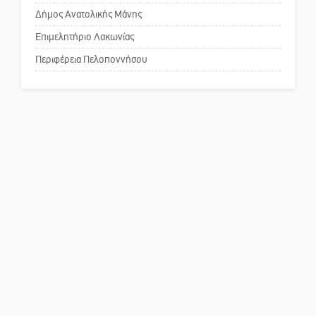
Δήμος Ανατολικής Μάνης
Το δικό σας σχόλιο: Παράδειγμα
κοινωνικής αναισθησίας
Επιμελητήριο Λακωνίας
Περιφέρεια Πελοποννήσου
Πού βρίσκεται το ιστορικό
κέντρο της Σπάρτης;