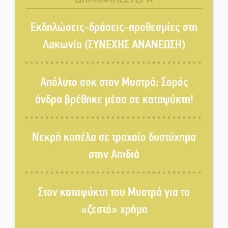
Ένα «ταξίδι» τέχνης και
χρωμάτων στη Νεάπολη
Εκδηλώσεις-δράσεις-προθεσμίες στη
Λακωνία (ΣΥΝΕΧΗΣ ΑΝΑΝΕΩΣΗ)
Τα Λαγκάδια κρατούν ζωντανή
την τέχνη της πέτρας
Απόλυτο σοκ στον Μυστρά: Σορός
άνδρα βρέθηκε μέσα σε καταψύκτη!
Στους ρυθμούς της Ελεωνόρας
Ζουγανέλη το Σαϊνοπούλειο
Νεκρή κοπέλα σε τροχαίο δυστύχημα
στην Απιδιά
Πλούσιο πολιτιστικό πρόγραμμα
δίνει «χρώμα» στον Αύγουστο
του Λαχίου
Στον καταψύκτη του Μυστρά για το
«ζεστό» χρήμα
Χασισοφυτεία στην
Παλαιοπαναγιά ξεσκέπασε η