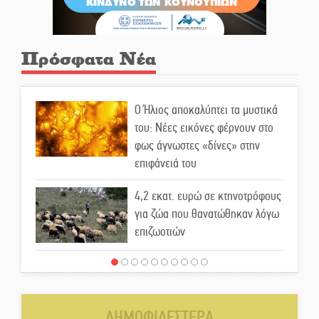
Πρόσφατα Νέα
Ο Ήλιος αποκαλύπτει τα μυστικά
του: Νέες εικόνες φέρνουν στο
φως άγνωστες «δίνες» στην
επιφάνειά του
4,2 εκατ. ευρώ σε κτηνοτρόφους
για ζώα που θανατώθηκαν λόγω
επιζωοτιών
Η ψυχολογία της ανατροπής στο
ποδόσφαιρο
ΔΗΜΟΦΙΛΕΣΤΕΡΑ