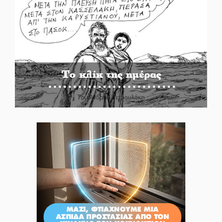
Το κλίκ της ημέρας
Του Ανδρέα Πετρουλάκη