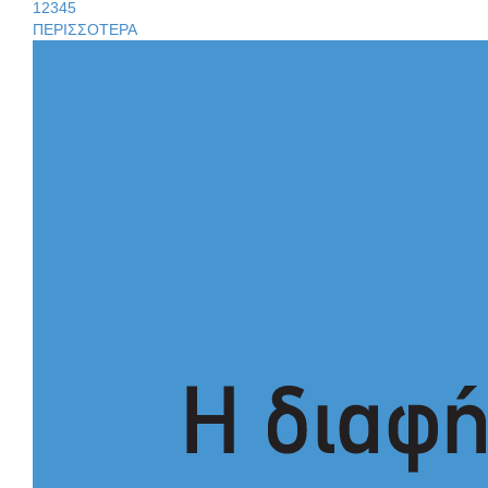
1
2
3
4
5
ΠΕΡΙΣΣΟΤΕΡΑ
Άγρυπνος φρουρός 2 δεκαετιών το Πυροφυλάκιο στις Αιγιές
Το δικό σας σχόλιο: Ιερή απόφαση
ΔΥΠΑ: Επιπλέον 8.000 επιδοτούμενες θέσεις στο πρόγραμμα
απασχόλησης ανέργων 55 ετών και άνω
Το δικό σας σχόλιο: Πώς να εμπιστευθείς;