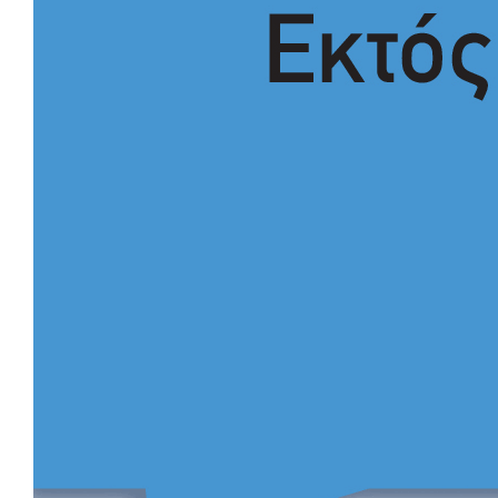
Ο εξωραϊσμός της Πλατείας Ν. Κόσμου και ένας ελλοχεύων
κίνδυνος
Το δικό σας σχόλιο: «Κύριε πρωθυπουργέ, ντροπή»
Το δικό σας σχόλιο: Ανοιχτή επιστολή στον δήμαρχο Σπάρτης
για τη λειτουργία του ΚΑΠΗ
Το δικό σας σχόλιο: Παράδειγμα κοινωνικής αναισθησίας