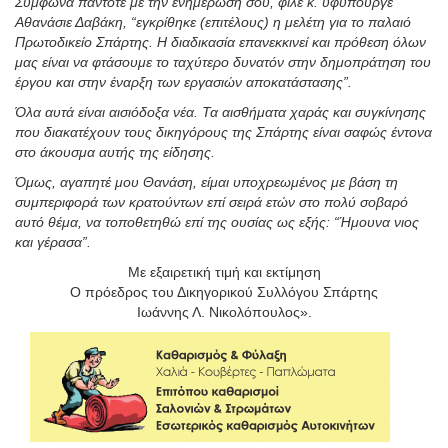
Σύμφωνα πάντοτε με την ενημέρωσή σου, φίλε κ. υφυπουργέ
Αθανάσιε Δαβάκη, “εγκρίθηκε (επιτέλους) η μελέτη για το παλαιό
Πρωτοδικείο Σπάρτης. Η διαδικασία επανεκκινεί και πρόθεση όλων
μας είναι να φτάσουμε το ταχύτερο δυνατόν στην δημοπράτηση του
έργου και στην έναρξη των εργασιών αποκατάστασης”.
Όλα αυτά είναι αισιόδοξα νέα. Τα αισθήματα χαράς και συγκίνησης
που διακατέχουν τους δικηγόρους της Σπάρτης είναι σαφώς έντονα
στο άκουσμα αυτής της είδησης.
Όμως, αγαπητέ μου Θανάση, είμαι υποχρεωμένος με βάση τη
συμπεριφορά των κρατούντων επί σειρά ετών στο πολύ σοβαρό
αυτό θέμα, να τοποθετηθώ επί της ουσίας ως εξής: “Ήμουνα νιος
και γέρασα”.
Με εξαιρετική τιμή και εκτίμηση
Ο πρόεδρος του Δικηγορικού Συλλόγου Σπάρτης
Ιωάννης Λ. Νικολόπουλος».