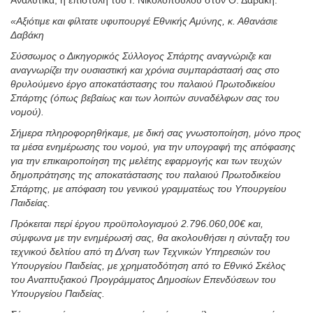
«Αξιότιμε και φίλτατε υφυπουργέ Εθνικής Αμύνης, κ. Αθανάσιε
Δαβάκη
Σύσσωμος ο Δικηγορικός Σύλλογος Σπάρτης αναγνώριζε και
αναγνωρίζει την ουσιαστική και χρόνια συμπαράστασή σας στο
θρυλούμενο έργο αποκατάστασης του παλαιού Πρωτοδικείου
Σπάρτης (όπως βεβαίως και των λοιπών συναδέλφων σας του
νομού).
Σήμερα πληροφορηθήκαμε, με δική σας γνωστοποίηση, μόνο προς
τα μέσα ενημέρωσης του νομού, για την υπογραφή της απόφασης
για την επικαιροποίηση της μελέτης εφαρμογής και των τευχών
δημοπράτησης της αποκατάστασης του παλαιού Πρωτοδικείου
Σπάρτης, με απόφαση του γενικού γραμματέως του Υπουργείου
Παιδείας.
Πρόκειται περί έργου προϋπολογισμού 2.796.060,00€ και,
σύμφωνα με την ενημέρωσή σας, θα ακολουθήσει η σύνταξη του
τεχνικού δελτίου από τη Δ/νση των Τεχνικών Υπηρεσιών του
Υπουργείου Παιδείας, με χρηματοδότηση από το Εθνικό Σκέλος
του Αναπτυξιακού Προγράμματος Δημοσίων Επενδύσεων του
Υπουργείου Παιδείας.