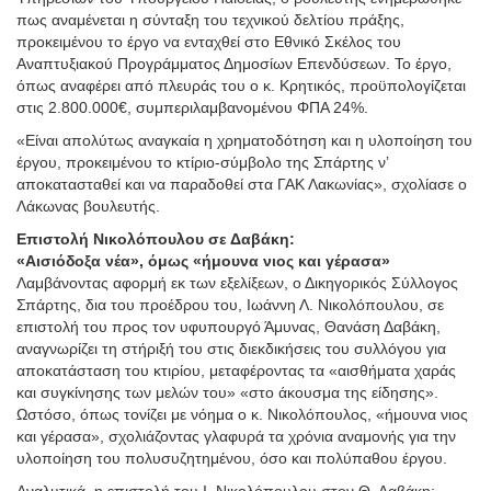
πως αναμένεται η σύνταξη του τεχνικού δελτίου πράξης,
προκειμένου το έργο να ενταχθεί στο Εθνικό Σκέλος του
Αναπτυξιακού Προγράμματος Δημοσίων Επενδύσεων. Το έργο,
όπως αναφέρει από πλευράς του ο κ. Κρητικός, προϋπολογίζεται
στις 2.800.000€, συμπεριλαμβανομένου ΦΠΑ 24%.
«Είναι απολύτως αναγκαία η χρηματοδότηση και η υλοποίηση του
έργου, προκειμένου το κτίριο-σύμβολο της Σπάρτης ν’
αποκατασταθεί και να παραδοθεί στα ΓΑΚ Λακωνίας», σχολίασε ο
Λάκωνας βουλευτής.
Επιστολή Νικολόπουλου σε Δαβάκη:
«Αισιόδοξα νέα», όμως «ήμουνα νιος και γέρασα»
Λαμβάνοντας αφορμή εκ των εξελίξεων, ο Δικηγορικός Σύλλογος
Σπάρτης, δια του προέδρου του, Ιωάννη Λ. Νικολόπουλου, σε
επιστολή του προς τον υφυπουργό Άμυνας, Θανάση Δαβάκη,
αναγνωρίζει τη στήριξή του στις διεκδικήσεις του συλλόγου για
αποκατάσταση του κτιρίου, μεταφέροντας τα «αισθήματα χαράς
και συγκίνησης των μελών του» «στο άκουσμα της είδησης».
Ωστόσο, όπως τονίζει με νόημα ο κ. Νικολόπουλος, «ήμουνα νιος
και γέρασα», σχολιάζοντας γλαφυρά τα χρόνια αναμονής για την
υλοποίηση του πολυσυζητημένου, όσο και πολύπαθου έργου.
Αναλυτικά, η επιστολή του Ι. Νικολόπουλου στον Θ. Δαβάκη: