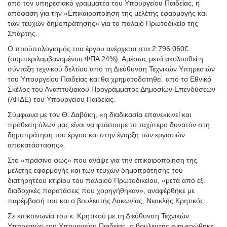
από τον υπηρεσιακό γραμματέα του Υπουργείου Παιδείας, η
απόφαση για την «Επικαιροποίηση της μελέτης εφαρμογής και
των τευχών δημοπράτησης» για το παλαιό Πρωτοδικείο της
Σπάρτης.
Ο προϋπολογισμός του έργου ανέρχεται στα 2.796.060€
(συμπεριλαμβανομένου ΦΠΑ 24%). Αμέσως μετά ακολουθεί η
σύνταξη τεχνικού δελτίου από τη Διεύθυνση Τεχνικών Υπηρεσιών
του Υπουργείου Παιδείας και θα χρηματοδοτηθεί από το Εθνικό
Σκέλος του Αναπτυξιακού Προγράμματος Δημοσίων Επενδύσεων
(ΑΠΔΕ) του Υπουργείου Παιδείας.
Σύμφωνα με τον Θ. Δαβάκη, «η διαδικασία επανεκκινεί και
πρόθεση όλων μας είναι να φτάσουμε το ταχύτερο δυνατόν στη
δημοπράτηση του έργου και στην έναρξη των εργασιών
αποκατάστασης».
Στο «πράσινο φως» που ανάψε για την επικαιροποίηση της
μελέτης εφαρμογής και των τευχών δημοπράτησης του
διατηρητέου κτιρίου του παλαιού Πρωτοδικείου, «μετά από έξι
διαδοχικές παρατάσεις που χορηγήθηκαν», αναφέρθηκε με
παρέμβασή του και ο βουλευτής Λακωνίας, Νεοκλής Κρητικός.
Σε επικοινωνία του κ. Κρητικού με τη Διεύθυνση Τεχνικών
Υπηρεσιών του Υπουργείου Παιδείας, ο βουλευτής ενημερώθηκε