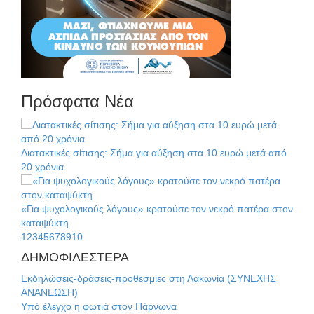
Πρόσφατα Νέα
Διατακτικές σίτισης: Σήμα για αύξηση στα 10 ευρώ μετά από
20 χρόνια
«Για ψυχολογικούς λόγους» κρατούσε τον νεκρό πατέρα στον
καταψύκτη
1
2
3
4
5
6
7
8
9
10
ΔΗΜΟΦΙΛΕΣΤΕΡΑ
Kastoras River Festival 2026: Ένα νέο μουσικό φεστιβάλ
Εκδηλώσεις-δράσεις-προθεσμίες στη Λακωνία (ΣΥΝΕΧΗΣ
γεννιέται στις όχθες του ποταμού στο Καστόρειο
ΑΝΑΝΕΩΣΗ)
Υπό έλεγχο η φωτιά στον Πάρνωνα