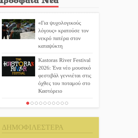
«Για ψυχολογικούς
λόγους» κρατούσε τον
νεκρό πατέρα στον
καταψύκτη
Kastoras River Festival
2026: Ένα νέο μουσικό
φεστιβάλ γεννιέται στις
όχθες του ποταμού στο
Καστόρειο
Τα ζάρια παίρνουν
«φωτιά» στην Άρνα:
Στήνεται το 3ο
ΔΗΜΟΦΙΛΕΣΤΕΡΑ
Τουρνουά Τάβλι