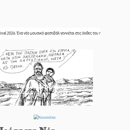
 Ένα νέο μουσικό φεστιβάλ γεννιέται στις όχθες του ποταμού στο Καστόρειο
||
Το κλίκ της ημέρας
Του Ανδρέα Πετρουλάκη
Πρόσφατα Νέα