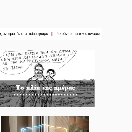
πής στο ποδόσφαιρο
||
5 χρόνια από την επανασύσταση της ΙΜ Παναγίας Βρεσθ
Το κλίκ της ημέρας
Του Ανδρέα Πετρουλάκη