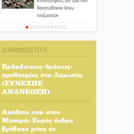
κτηνοτρόφους για ζώα που
θανατώθηκαν λόγω
επιζωοτιών
Η ψυχολογία της ανατροπής
στο ποδόσφαιρο
ΔΗΜΟΦΙΛΕΣΤΕΡΑ
Ένα «ταξίδι» τέχνης και
χρωμάτων στη Νεάπολη
Εκδηλώσεις-δράσεις-
προθεσμίες στη Λακωνία
Τα Λαγκάδια κρατούν
(ΣΥΝΕΧΗΣ
ζωντανή την τέχνη της
ΑΝΑΝΕΩΣΗ)
πέτρας
Στους ρυθμούς της
Απόλυτο σοκ στον
Ελεωνόρας Ζουγανέλη το
Μυστρά: Σορός άνδρα
Σαϊνοπούλειο
βρέθηκε μέσα σε