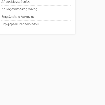
Δήμος Μονεμβασίας
Σπάρτης για τη λειτουργία
του ΚΑΠΗ
Δήμος Ανατολικής Μάνης
Επιμελητήριο Λακωνίας
Το δικό σας σχόλιο:
Περιφέρεια Πελοποννήσου
Παράδειγμα κοινωνικής
αναισθησίας
Πού βρίσκεται το ιστορικό
κέντρο της Σπάρτης;