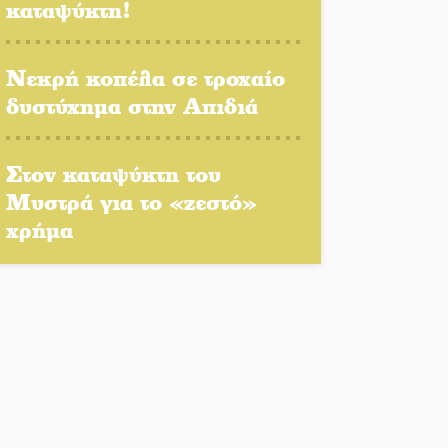
καταψύκτη!
Πλούσιο πολιτιστικό
πρόγραμμα δίνει «χρώμα»
στον Αύγουστο του Λαχίου
Νεκρή κοπέλα σε τροχαίο
δυστύχημα στην Απιδιά
Χασισοφυτεία στην
Παλαιοπαναγιά ξεσκέπασε η
Αστυνομία
Στον καταψύκτη του
Μυστρά για το «ζεστό»
Μπαρόκ μελωδίες κάτω
χρήμα
από την αυγουστιάτικη
πανσέληνο της
Μονεμβασιάς
Διακοπή ρεύματος στο Έλος
Στο Γύθειο η Άντζελα
Γκερέκου