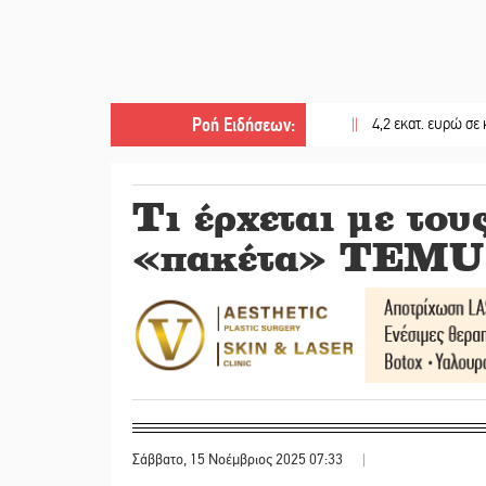
Ροή Ειδήσεων
:
||
4,2 εκατ. ευρώ σε κτηνοτρ
Τι έρχεται με του
«πακέτα» TEMU 
Σάββατο, 15 Νοέμβριος 2025 07:33
|