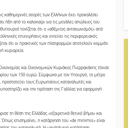
ις καθημερινές αγορές των Ελλήνων έχει προκαλέσει
ι ήδη από το καλοκαίρι για τις μεγάλες απώλειες του
υπουργό τονίζεται ότι ο «αθέμιτος ανταγωνισμός» από
ηνικές επιχειρήσεις και εντείνει τις περιφερειακές
ζεται ότι οι πρακτικές των πλατφορμών αποτελούν κομμάτι
κή κυριαρχία.
Οικονομίας και Οικονομικών Κυριάκος Πιερρακάκης τόνισε
 ορίου των 150 ευρώ. Σύμφωνα με τον Υπουργό, το μέτρο
υ, προστατεύει τους Ευρωπαίους καταναλωτές και
υποστηρίζει και την πρόταση της Γαλλίας για εφαρμογή
σε τη θέση της Ελλάδας «εξαιρετικά θετικό βήμα» και
. Όπως επισημαίνει, η κατάργηση του «de minimis» είναι
στασίας του καταναλωτή. Η υφιστάμενη κατάσταση