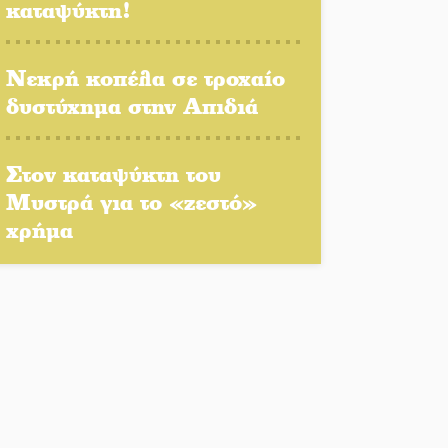
καταψύκτη!
Πλούσιο πολιτιστικό
πρόγραμμα δίνει «χρώμα»
στον Αύγουστο του Λαχίου
Νεκρή κοπέλα σε τροχαίο
δυστύχημα στην Απιδιά
Χασισοφυτεία στην
Παλαιοπαναγιά ξεσκέπασε η
Αστυνομία
Στον καταψύκτη του
Μυστρά για το «ζεστό»
Μπαρόκ μελωδίες κάτω
χρήμα
από την αυγουστιάτικη
πανσέληνο της
Μονεμβασιάς
Διακοπή ρεύματος στο Έλος
Στο Γύθειο η Άντζελα
Γκερέκου