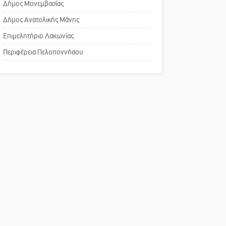
Δήμος Μονεμβασίας
Σπάρτης για τη λειτουργία
του ΚΑΠΗ
Δήμος Ανατολικής Μάνης
Επιμελητήριο Λακωνίας
Το δικό σας σχόλιο:
Περιφέρεια Πελοποννήσου
Παράδειγμα κοινωνικής
αναισθησίας
Πού βρίσκεται το ιστορικό
κέντρο της Σπάρτης;