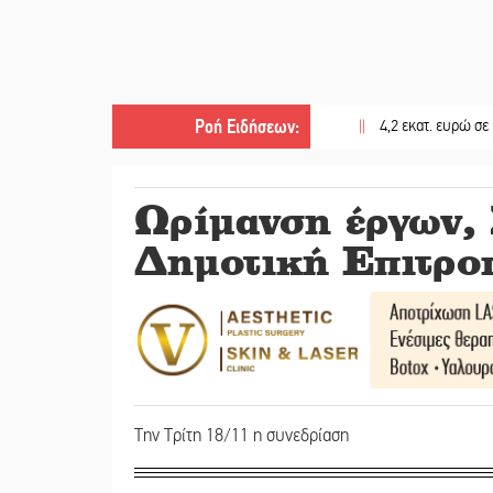
Ροή Ειδήσεων
:
||
4,2 εκατ. ευρώ σε κτηνοτρό
Ωρίμανση έργων
Δημοτική Επιτρο
Την Τρίτη 18/11 η συνεδρίαση