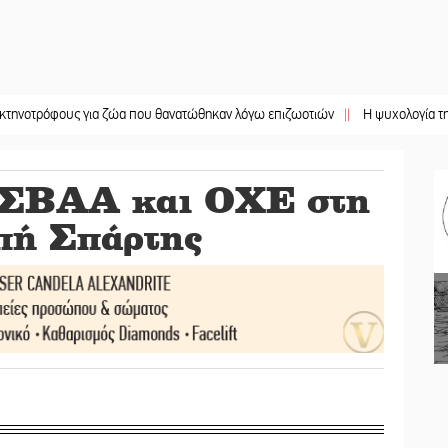
φους για ζώα που θανατώθηκαν λόγω επιζωοτιών
||
Η ψυχολογία της ανατροπ
, ΣΒΑΑ και ΟΧΕ στη
πή Σπάρτης