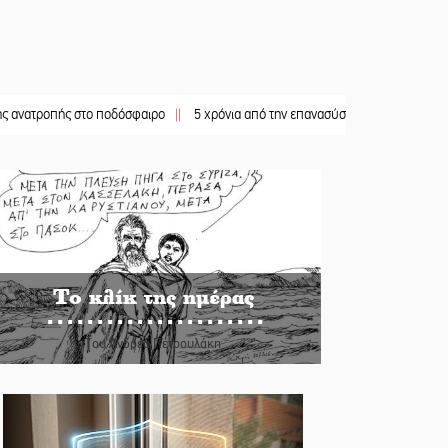
ής στο ποδόσφαιρο
||
5 χρόνια από την επανασύσταση της ΙΜ Παναγίας Βρεσθε
Το κλίκ της ημέρας
Του Ανδρέα Πετρουλάκη