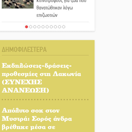
κτηνοτρόφους για ζώα που
θανατώθηκαν λόγω
επιζωοτιών
Η ψυχολογία της ανατροπής
στο ποδόσφαιρο
ΔΗΜΟΦΙΛΕΣΤΕΡΑ
Ένα «ταξίδι» τέχνης και
χρωμάτων στη Νεάπολη
Εκδηλώσεις-δράσεις-
προθεσμίες στη Λακωνία
Τα Λαγκάδια κρατούν
(ΣΥΝΕΧΗΣ
ζωντανή την τέχνη της
ΑΝΑΝΕΩΣΗ)
πέτρας
Στους ρυθμούς της
Απόλυτο σοκ στον
Ελεωνόρας Ζουγανέλη το
Μυστρά: Σορός άνδρα
Σαϊνοπούλειο
βρέθηκε μέσα σε